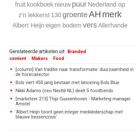
puur
fruit
kookboek
nieuw
Nederland op
AH
merk
groente
z’n lekkerst
130
vers
Albert Heijn
eigen bodem
Allerhande
Gerelateerde artikelen uit:
Branded
content
Makers
Food
[column] Van traditie naar transformatie: duurzaamheid in
de horecasector
Bols viert 450 jarig bestaan met lancering Bols Blue
Nikki Adamo (ceo Nestlé NL) deelt 5 foodtrends
[marketeer 213] Thijs Gussenhoven - Marketing manager
Amstel
'Albert Heijn toont geen integer merkleiderschap met
blauwe bessencrisis'