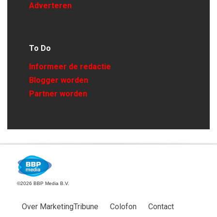
Adverteren
To Do
Informeer de redactie
Blogger worden
Partner worden
©2026 BBP Media B.V.
Over MarketingTribune
Colofon
Contact