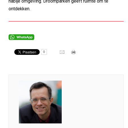
nabije omgeving. Droomparken geeft ruimte om te
ontdekken.
0