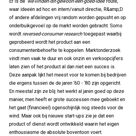
Er is de ‘
we-vinden-dit-gewoon-een-goed-idee’
route,
waar ideeën ad hoc en intern/vanuit directie, R&amp;D
of andere afdelingen vrij random worden gepusht en op
onderbuikgevoel op de markt worden gebracht. Soms
wordt
reversed-consumer research
toegepast waarbij
geprobeerd wordt het product aan een
consumentenbehoefte te koppelen. Marktonderzoek
vindt men vaak te duur en ook onzin en verkoopcijfers
laten zien of het product al dan niet een succes is.
Deze aanpak lijkt het meest voor te komen bij bedrijven
die ergens tussen de de jaren ‘60 - ‘80 zijn opgericht.
En meestal zijn ze blij: het werkt al jaren goed op deze
manier, men heeft er grote successen mee geboekt en
het gaat (financieel) ogenschijnlijk nog steeds voor de
wind. Maar ook bij nieuwe start-ups zie je dat een
product of dienst wordt ontwikkeld waarin het eigen
enthousiasme de absolute boventoon voert.