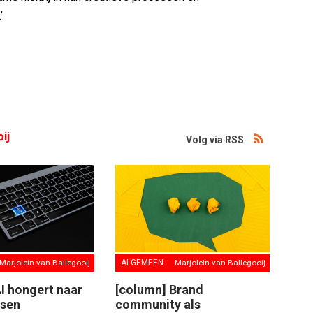
’
ij
Volg via RSS
Marjolein van Ballegooij
ALGEMEEN
Marjolein van Ballegooij
I hongert naar
[column] Brand
nsen
community als