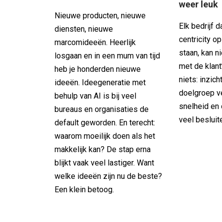
weer leuk
Nieuwe producten, nieuwe
Elk bedrijf 
diensten, nieuwe
centricity o
marcomideeën. Heerlijk
staan, kan n
losgaan en in een mum van tijd
met de klant
heb je honderden nieuwe
niets: inzich
ideeën. Ideegeneratie met
doelgroep v
behulp van AI is bij veel
snelheid en 
bureaus en organisaties de
veel besluit
default geworden. En terecht:
waarom moeilijk doen als het
makkelijk kan? De stap erna
blijkt vaak veel lastiger. Want
welke ideeën zijn nu de beste?
Een klein betoog.