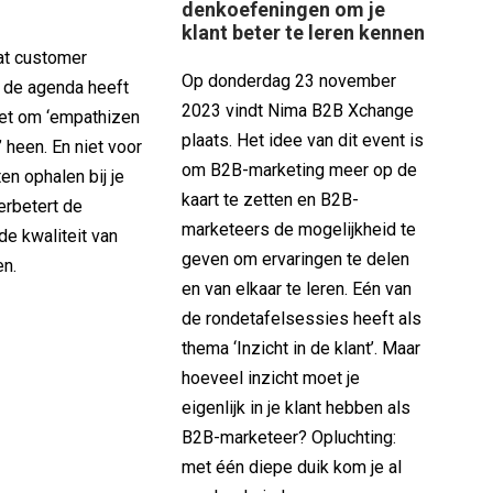
denkoefeningen om je
klant beter te leren kennen
dat customer
Op donderdag 23 november
p de agenda heeft
2023 vindt Nima B2B Xchange
iet om ‘empathizen
plaats. Het idee van dit event is
’ heen. En niet voor
om B2B-marketing meer op de
ten ophalen bij je
kaart te zetten en B2B-
erbetert de
marketeers de mogelijkheid te
de kwaliteit van
geven om ervaringen te delen
en.
en van elkaar te leren. Eén van
de rondetafelsessies heeft als
thema ‘Inzicht in de klant’. Maar
hoeveel inzicht moet je
eigenlijk in je klant hebben als
B2B-marketeer? Opluchting:
met één diepe duik kom je al