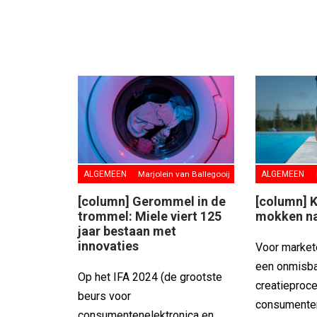
ALGEMEEN
Marjolein van Ballegooij
ALGEMEEN
[column] Gerommel in de
[column] K
trommel: Miele viert 125
mokken na
jaar bestaan met
innovaties
Voor market
een onmisba
Op het IFA 2024 (de grootste
creatieproce
beurs voor
consumente
consumentenelektronica en