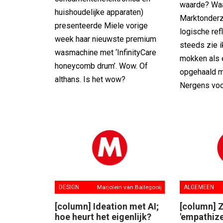
waarde? Waa
huishoudelijke apparaten)
Marktonderz
presenteerde Miele vorige
logische ref
week haar nieuwste premium
steeds zie 
wasmachine met ‘InfinityCare
mokken als 
honeycomb drum’. Wow. Of
opgehaald m
althans. Is het wow?
Nergens voo
DESIGN
Marjolein van Ballegooij
ALGEMEEN
[column] Ideation met AI;
[column] 
hoe heurt het eigenlijk?
'empathize