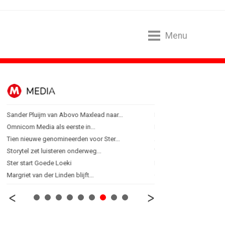
Menu
MEDIA
ONLINE MA
Sander Pluijm van Abovo Maxlead naar...
Banken hervatten campa
Omnicom Media als eerste in...
Nederland in kopgroep 
Tien nieuwe genomineerden voor Ster...
Allianz Direct ‘kaapt’...
Storytel zet luisteren onderweg...
VanMoof zet antidiefstal
Ster start Goede Loeki
RTV Oost zet AI-presentat
Margriet van der Linden blijft...
Greetz lanceert campagn