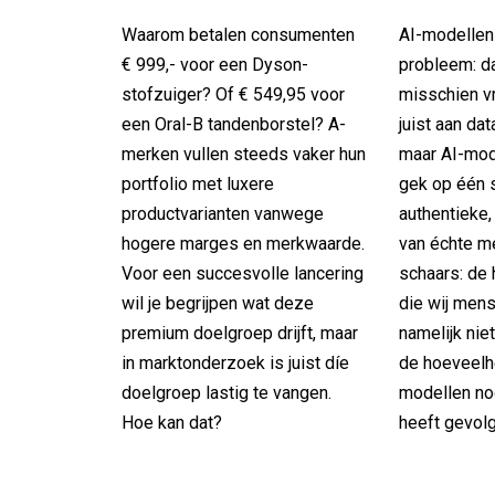
Waarom betalen consumenten
AI-modellen
€ 999,- voor een Dyson-
probleem: da
stofzuiger? Of € 549,95 voor
misschien v
een Oral-B tandenborstel? A-
juist aan dat
merken vullen steeds vaker hun
maar AI-mode
portfolio met luxere
gek op één s
productvarianten vanwege
authentieke
hogere marges en merkwaarde.
van échte me
Voor een succesvolle lancering
schaars: de
wil je begrijpen wat deze
die wij men
premium doelgroep drijft, maar
namelijk ni
in marktonderzoek is juist díe
de hoeveelhe
doelgroep lastig te vangen.
modellen no
Hoe kan dat?
heeft gevol