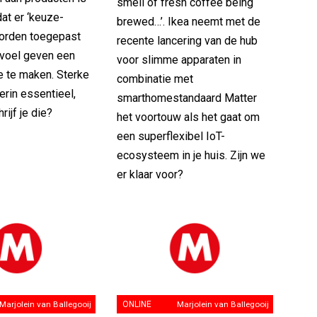
smell of fresh coffee being
dat er ‘keuze-
brewed…’. Ikea neemt met de
worden toegepast
recente lancering van de hub
evoel geven een
voor slimme apparaten in
 te maken. Sterke
combinatie met
ierin essentieel,
smarthomestandaard Matter
rijf je die?
het voortouw als het gaat om
een superflexibel IoT-
ecosysteem in je huis. Zijn we
er klaar voor?
Marjolein van Ballegooij
ONLINE
Marjolein van Ballegooij