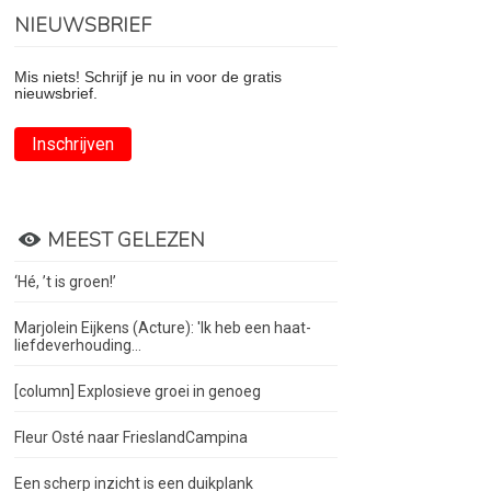
NIEUWSBRIEF
Mis niets! Schrijf je nu in voor de gratis
nieuwsbrief.
Inschrijven
MEEST GELEZEN
‘Hé, ’t is groen!’
Marjolein Eijkens (Acture): 'Ik heb een haat-
liefdeverhouding...
[column] Explosieve groei in genoeg
Fleur Osté naar FrieslandCampina
Een scherp inzicht is een duikplank