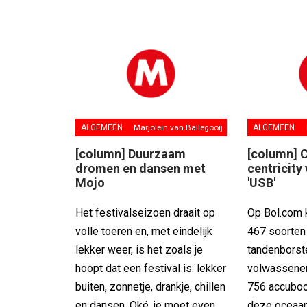
ALGEMEEN
Marjolein van Ballegooij
ALGEMEEN
[column] Duurzaam
[column] 
dromen en dansen met
centricity
Mojo
'USB'
Het festivalseizoen draait op
Op Bol.com k
volle toeren en, met eindelijk
467 soorten
lekker weer, is het zoals je
tandenborst
hoopt dat een festival is: lekker
volwassenen
buiten, zonnetje, drankje, chillen
756 accuboo
en dansen. Oké, je moet even
deze oceaan