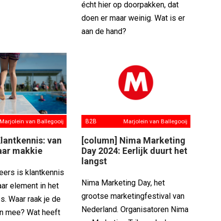
écht hier op doorpakken, dat
doen er maar weinig. Wat is er
aan de hand?
Marjolein van Ballegooij
B2B
Marjolein van Ballegooij
lantkennis: van
[column] Nima Marketing
ar makkie
Day 2024: Eerlijk duurt het
langst
eers is klantkennis
Nima Marketing Day, het
ar element in het
grootse marketingfestival van
s. Waar raak je de
Nederland. Organisatoren Nima
n mee? Wat heeft