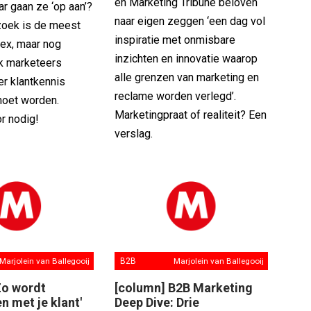
en Marketing Tribune beloven
r gaan ze ‘op aan’?
naar eigen zeggen ‘een dag vol
oek is de meest
inspiratie met onmisbare
lex, maar nog
inzichten en innovatie waarop
ik marketeers
alle grenzen van marketing en
er klantkennis
reclame worden verlegd’.
oet worden.
Marketingpraat of realiteit? Een
r nodig!
verslag.
Marjolein van Ballegooij
B2B
Marjolein van Ballegooij
Zo wordt
[column] B2B Marketing
n met je klant'
Deep Dive: Drie