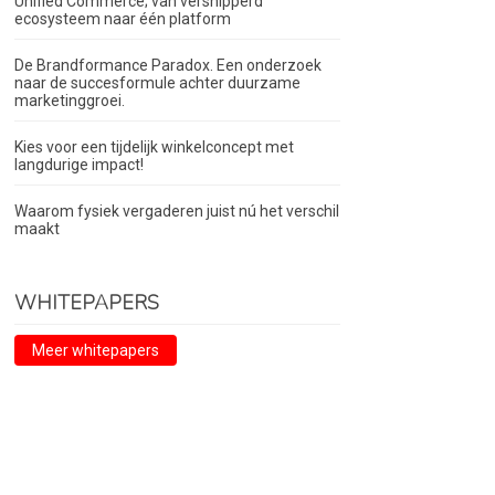
Unified Commerce; van versnipperd
ecosysteem naar één platform
De Brandformance Paradox. Een onderzoek
naar de succesformule achter duurzame
marketinggroei.
Kies voor een tijdelijk winkelconcept met
langdurige impact!
Waarom fysiek vergaderen juist nú het verschil
maakt
WHITEPAPERS
Meer whitepapers