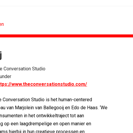
en
j
FOOD EN RETAIL
 rond Groene Roos
Regionale lunchketens scoren hoogste...
e Conversation Studio
rijgt...
Gadiza Saaidi (Unilever): 'De beste...
under
erpt...
Maggi lanceert Heat & Eat met...
ttps://www.theconversationstudio.com/
boven features
Grolsch lanceert campagne voor...
etten in hart...
FSIN: Nederlanders eten uitbundiger...
 Conversation Studio is het human-centered
ret uit iconen
[column] Wordt AI-labeling de...
eau van Marjolein van Ballegooij en Edo de Haas. ‘We
nsumenten in het ontwikkeltraject tot aan
ng op een laagdrempelige en open manier en
eams hierbij in hun creatieve processen en