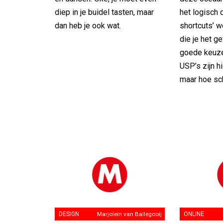
diep in je buidel tasten, maar
het logisch 
dan heb je ook wat.
shortcuts’ 
die je het g
goede keuze
USP’s zijn h
maar hoe sch
DESIGN
Marjolein van Ballegooij
ONLINE