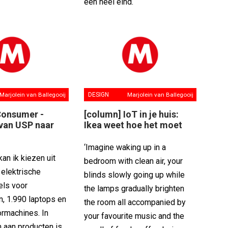
een heel eind.
Marjolein van Ballegooij
DESIGN
Marjolein van Ballegooij
Consumer -
[column] IoT in je huis:
 van USP naar
Ikea weet hoe het moet
‘Imagine waking up in a
an ik kiezen uit
bedroom with clean air, your
 elektrische
blinds slowly going up while
els voor
the lamps gradually brighten
, 1.990 laptops en
the room all accompanied by
rmachines. In
your favourite music and the
 aan producten is