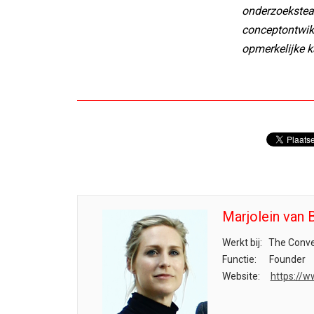
onderzoekstea
conceptontwikk
opmerkelijke k
Marjolein van B
Werkt bij:
The Conve
Functie:
Founder
Website:
https://w