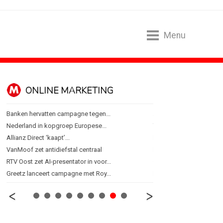
Menu
ONLINE MARKETING
SPONSORI
Banken hervatten campagne tegen...
Albert Heijn behoudt posi
Nederland in kopgroep Europese...
Tata Consultancy Service
Allianz Direct ‘kaapt’...
NOC*NSF lanceert busine
VanMoof zet antidiefstal centraal
BMV verbindt naam aan
RTV Oost zet AI-presentator in voor...
Olympisch schaatsen in T
Greetz lanceert campagne met Roy...
Lego laat opnieuw Formu