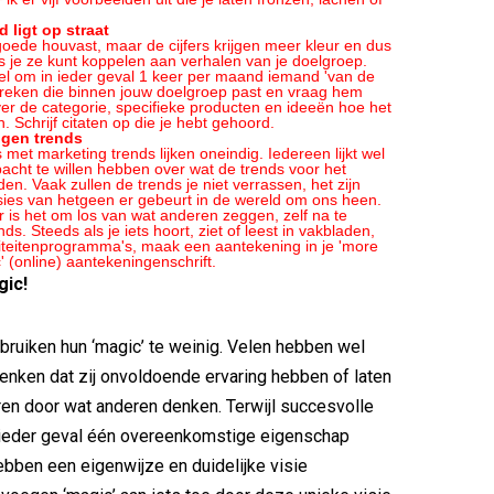
 ligt op straat
 goede houvast, maar de cijfers krijgen meer kleur en dus
s je ze kunt koppelen aan verhalen van je doelgroep.
doel om in ieder geval 1 keer per maand iemand 'van de
spreken die binnen jouw doelgroep past en vraag hem
ver de categorie, specifieke producten en ideeën hoe het
. Schrijf citaten op die je hebt gehoord.
igen trends
s met marketing trends lijken oneindig. Iedereen lijkt wel
acht te willen hebben over wat de trends voor het
en. Vaak zullen de trends je niet verrassen, het zijn
usies van hetgeen er gebeurt in de wereld om ons heen.
 is het om los van wat anderen zeggen, zelf na te
ds. Steeds als je iets hoort, ziet of leest in vakbladen,
liteitenprogramma's, maak een aantekening in je 'more
c' (online) aantekeningenschrift.
gic!
ruiken hun ‘magic’ te weinig. Velen hebben wel
enken dat zij onvoldoende ervaring hebben of laten
en door wat anderen denken. Terwijl succesvolle
 ieder geval één overeenkomstige eigenschap
ebben een eigenwijze en duidelijke visie