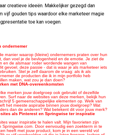
aar creatieve ideeën. Makkelijker gezegd dan
m vijf gouden tips waardoor elke marketeer magie
ingpresentatie toe kan voegen.
n ondernemer
ar de manier waarop (kleine) ondernemers praten over hun
t, dan voel je de bevlogenheid en de emotie. Je ziet de
gen en de alsmaar roder wordende wangen van
t gevoel, deze passie - dat is waar je als marketeer iets
ebruiken. Stel je zelf daarom de vraag: als ik als
rnemer de producten die ik in mijn portfolio heb
illen maken, wat zou je dan doen?
erken met DNA-overeenkomsten
elke merken jouw doelgroep ook gebruikt of dezelfde
en. Surf naar de websites van deze merken, bekijk hun
 schrijf 5 gemeenschappelijke elementen op. Welk van
ft het meeste aspiratie binnen jouw doelgroep? Wat
nders dan de anderen? Wat betekent dit voor jouw merk?
ites als Pinterest en Springwise ter inspiratie
ites waar inspiratie te halen valt. Mijn favorieten zijn
n Springwise.com. Door eenvoudig een zoekterm in te
en heeft met jouw product, kom je in een wereld vol
ik er vijf voorbeelden uit die je laten fronzen, lachen of