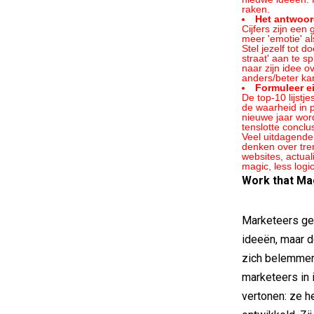
raken.
Het antwoord
Cijfers zijn een
meer 'emotie' al
Stel jezelf tot 
straat' aan te 
naar zijn idee o
anders/beter kan
Formuleer e
De top-10 lijstje
de waarheid in p
nieuwe jaar word
tenslotte concl
Veel uitdagender
denken over tren
websites, actua
magic, less logi
Work that Ma
Marketeers geb
ideeën, maar d
zich belemmer
marketeers in
vertonen: ze h