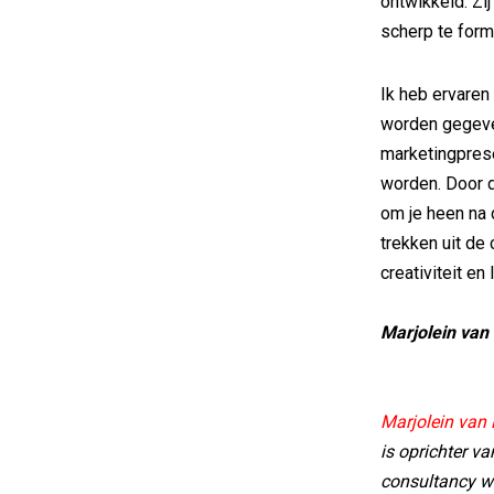
ontwikkeld. Zi
scherp te form
Ik heb ervaren
worden gegeve
marketingprese
worden. Door d
om je heen na 
trekken uit de
creativiteit en
Marjolein van 
Marjolein van 
is oprichter v
consultancy wa