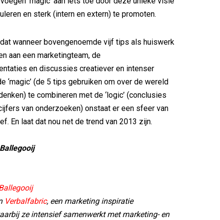
j voegen ‘magic’ aan iets toe door deze unieke visie
uleren en sterk (intern en extern) te promoten.
 dat wanneer bovengenoemde vijf tips als huiswerk
n aan een marketingteam, de
ntaties en discussies creatiever en intenser
e ‘magic’ (de 5 tips gebruiken om over de wereld
denken) te combineren met de ‘logic’ (conclusies
 cijfers van onderzoeken) onstaat er een sfeer van
 lef. En laat dat nou net de trend van 2013 zijn.
Ballegooij
Ballegooij
an
Verbalfabric
, een marketing inspiratie
arbij ze intensief samenwerkt met marketing- en