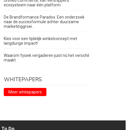
Unified Commerce; van versnipperd
ecosysteem naar één platform
De Brandformance Paradox. Een onderzoek
naar de succesformule achter duurzame
marketinggroei.
Kies voor een tijdelijk winkelconcept met
langdurige impact!
Waarom fysiek vergaderen juist nú het verschil
maakt
WHITEPAPERS
Meer whitepapers
To Do