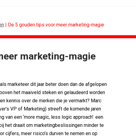
en
| De 5 gouden tips voor meer marketing-magie
 meer marketing-magie
RETAIL
MEDIA
 scoren hoogste...
Sander Pluijm van Abovo Maxlead naar...
): 'De beste...
Omnicom Media als eerste in...
 als marketeer dit jaar beter doen dan de afgelopen
Eat met...
Tien nieuwe genomineerden voor Ster...
agne voor...
Storytel zet luisteren onderweg...
d boven het maaiveld steken en gelaudeerd worden
n uitbundiger...
Ster start Goede Loeki
e en kennis over de merken die je vermarkt? Marc
ling de...
Margriet van der Linden blijft...
ver’s VP of Marketing) streeft de komende jaren
ng van een ‘more magic, less logic approach’: een
bij het draait om marketingbeslissingen minder te
or cijfers, meer risico’s durven te nemen en op