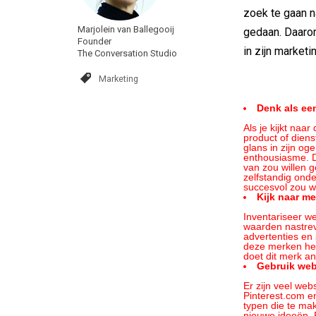
zoek te gaan n
Marjolein van Ballegooij
gedaan. Daaro
Founder
in zijn market
The Conversation Studio
Marketing
Denk als ee
Als je kijkt na
product of diens
glans in zijn o
enthousiasme. Di
van zou willen g
zelfstandig onde
succesvol zou w
Kijk naar m
Inventariseer w
waarden nastrev
advertenties en
deze merken hee
doet dit merk a
Gebruik webs
Er zijn veel webs
Pinterest.com e
typen die te mak
nieuwe ideeën. P