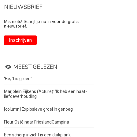
NIEUWSBRIEF
Mis niets! Schrijf je nu in voor de gratis
nieuwsbrief.
Inschrijven
MEEST GELEZEN
‘Hé, ’t is groen!’
Marjolein Eijkens (Acture): 'Ik heb een haat-
liefdeverhouding...
[column] Explosieve groei in genoeg
Fleur Osté naar FrieslandCampina
Een scherp inzicht is een duikplank