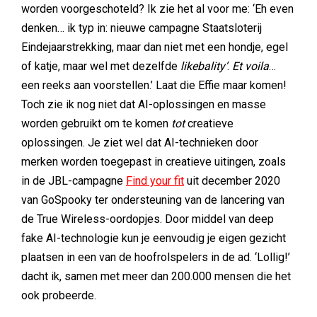
worden voorgeschoteld? Ik zie het al voor me: ‘Eh even
denken… ik typ in: nieuwe campagne Staatsloterij
Eindejaarstrekking, maar dan niet met een hondje, egel
of katje, maar wel met dezelfde
likebality’
.
Et voila
…
een reeks aan voorstellen.’ Laat die Effie maar komen!
Toch zie ik nog niet dat AI-oplossingen en masse
worden gebruikt om te komen
tot
creatieve
oplossingen. Je ziet wel dat AI-technieken door
merken worden toegepast in creatieve uitingen, zoals
in de JBL-campagne
Find your fit
uit december 2020
van GoSpooky ter ondersteuning van de lancering van
de True Wireless-oordopjes. Door middel van deep
fake AI-technologie kun je eenvoudig je eigen gezicht
plaatsen in een van de hoofrolspelers in de ad. ‘Lollig!’
dacht ik, samen met meer dan 200.000 mensen die het
ook probeerde.