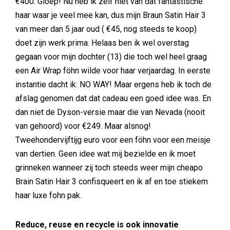
€400. Gloep! Nu heb ik zelf niet van dat fantastische
haar waar je veel mee kan, dus mijn Braun Satin Hair 3
van meer dan 5 jaar oud ( €45, nog steeds te koop)
doet zijn werk prima. Helaas ben ik wel overstag
gegaan voor mijn dochter (13) die toch wel heel graag
een Air Wrap föhn wilde voor haar verjaardag. In eerste
instantie dacht ik: NO WAY! Maar ergens heb ik toch de
afslag genomen dat dat cadeau een goed idee was. En
dan niet de Dyson-versie maar die van Nevada (nooit
van gehoord) voor €249. Maar alsnog!
Tweehondervijftijg euro voor een föhn voor een meisje
van dertien. Geen idee wat mij bezielde en ik moet
grinneken wanneer zij toch steeds weer mijn cheapo
Brain Satin Hair 3 confisqueert en ik af en toe stiekem
haar luxe fohn pak.
Reduce, reuse en recycle is ook innovatie