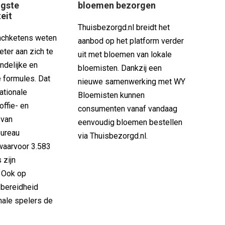
ogste
bloemen bezorgen
teit
Thuisbezorgd.nl breidt het
nchketens weten
aanbod op het platform verder
eter aan zich te
uit met bloemen van lokale
ndelijke en
bloemisten. Dankzij een
e formules. Dat
nieuwe samenwerking met WY
Nationale
Bloemisten kunnen
ffie- en
consumenten vanaf vandaag
 van
eenvoudig bloemen bestellen
ureau
via Thuisbezorgd.nl.
waarvoor 3.583
 zijn
 Ook op
sbereidheid
nale spelers de