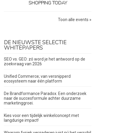
SHOPPING TODAY
Toon alle events »
DE NIEUWSTE SELECTIE
WHITEPAPERS
SEO vs. GEO: zó word je het antwoord op de
zoekvraag van 2026
Unified Commerce; van versnipperd
ecosysteem naar één platform
De Brandformance Paradox. Een onderzoek
naar de succesformule achter duurzame
marketinggroei.
Kies voor een tijdelijk winkelconcept met
langdurige impact!
Waarom fysiek vergaderen juist nú het verschil