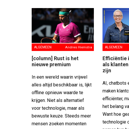
ALGEMEEN
Andries Hiemstra
ALGEMEEN
[column] Rust is het
Efficiëntie
nieuwe premium
als klante
zijn
In een wereld waarin vrijwel
AI, chatbots
alles altijd beschikbaar is, lijkt
maken klantc
offline opnieuw waarde te
efficiënter, m
krijgen. Niet als alternatief
het belang v
voor technologie, maar als
Want hoe ge
bewuste keuze. Steeds meer
technologie 
mensen zoeken momenten