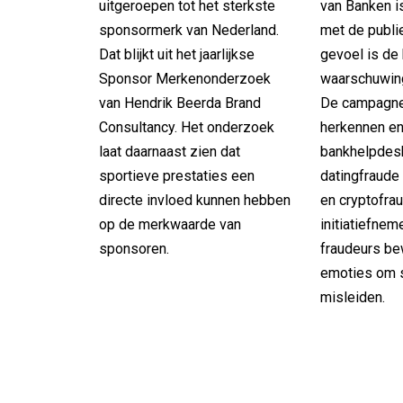
uitgeroepen tot het sterkste
van Banken i
sponsormerk van Nederland.
met de publ
Dat blijkt uit het jaarlijkse
gevoel is de
Sponsor Merkenonderzoek
waarschuwing
van Hendrik Beerda Brand
De campagne 
Consultancy. Het onderzoek
herkennen e
laat daarnaast zien dat
bankhelpdes
sportieve prestaties een
datingfraude
directe invloed kunnen hebben
en cryptofra
op de merkwaarde van
initiatiefne
sponsoren.
fraudeurs be
emoties om s
misleiden.