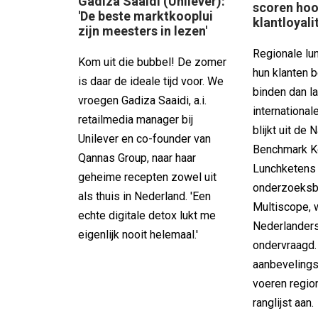
Gadiza Saaidi (Unilever):
scoren ho
'De beste marktkooplui
klantloyali
zijn meesters in lezen'
Regionale lu
Kom uit die bubbel! De zomer
hun klanten b
is daar de ideale tijd voor. We
binden dan la
vroegen Gadiza Saaidi, a.i.
international
retailmedia manager bij
blijkt uit de 
Unilever en co-founder van
Benchmark Ko
Qannas Group, naar haar
Lunchketens
geheime recepten zowel uit
onderzoeksb
als thuis in Nederland. 'Een
Multiscope, 
echte digitale detox lukt me
Nederlanders
eigenlijk nooit helemaal.'
ondervraagd.
aanbeveling
voeren regio
ranglijst aan.