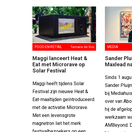
FOOD-EN-RETAIL
Tamara de Vos
MEDIA
Maggi lanceert Heat &
Sander Plu
Eat met Microrave op
Maxlead n
Solar Festival
Sinds 1 augu
Maggi heeft tijdens Solar
Sander Plui
Festival zijn nieuwe Heat &
bij Mediahuis
Eat-maaltijden geïntroduceerd
over van Abo
met de activatie Microrave.
hij de afgelo
Met een levensgrote
werkzaam wa
magnetron liet het merk
AMBeyond. D
festivalbezoekers op een