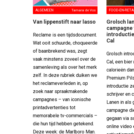
FOOD-EN-RETA
ALGEMEEN
Tamara de Vos
Grolsch la
Van lippenstift naar lasso
campagne 
introducti
Reclame is een tijdsdocument.
Cal
Wat ooit schuurde, choqueerde
of baanbrekend was, zegt
Grolsch intr
vaak minstens zoveel over de
Cal, een bie
samenleving als over het merk
calorieën da
zelf. In deze rubriek duiken we
Premium Pils
het reclameverleden in, op
introductie 
zoek naar spraakmakende
schrijver en 
campagnes – van iconische
Lanen in als 
printadvertenties tot
campagne die
memorabele tv-commercials –
gegaan via s
die hun tijd hebben getekend.
online video
Deze week: de Marlboro Man.