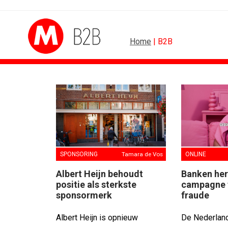
Home
| B2B
B2B
BUREAUS
Marketing mix modelling terug van...
Eindelijk een hoofdrol 
Adform werkt aan open standaard...
Ziggo verbindt kijkers 
Special Ops bouwt merk rond...
Horecapartijen starte
De marketingwereld optimaliseert...
Closed on Monday lanc
SPONSORING
Tamara de Vos
ONLINE
De marketingkracht van De...
Lamborghini maakt am
Albert Heijn behoudt
Banken her
Marketingtransfers week 28, 2026
Havas neemt SportVib
positie als sterkste
campagne 
sponsormerk
fraude
Albert Heijn is opnieuw
De Nederlan