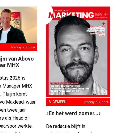
Nanny Kuilboer
ijm van Abovo
aar MHX
stus 2026 is
jm Manager MHX
. Pluijm komt
vo Maxlead, waar
ALGEMEEN
Nanny Kuilboer
pen twee jaar
♪En het werd zomer…♪
s als Head of
aarvoor werkte
De redactie blijft in