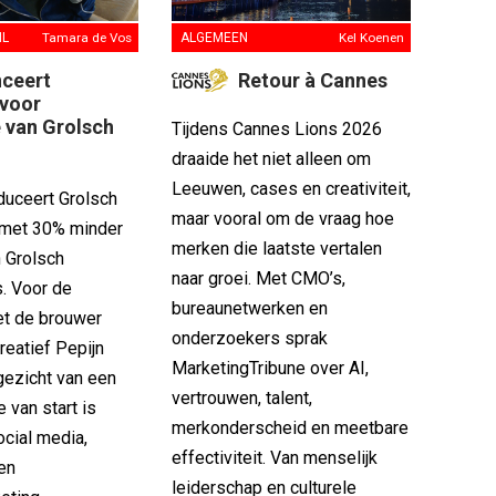
IL
Tamara de Vos
ALGEMEEN
Kel Koenen
nceert
Retour à Cannes
voor
e van Grolsch
Tijdens Cannes Lions 2026
draaide het niet alleen om
Leeuwen, cases en creativiteit,
oduceert Grolsch
maar vooral om de vraag hoe
r met 30% minder
merken die laatste vertalen
n Grolsch
naar groei. Met CMO’s,
. Voor de
bureaunetwerken en
zet de brouwer
onderzoekers sprak
creatief Pepijn
MarketingTribune over AI,
gezicht van een
vertrouwen, talent,
 van start is
merkonderscheid en meetbare
ocial media,
effectiviteit. Van menselijk
 en
leiderschap en culturele