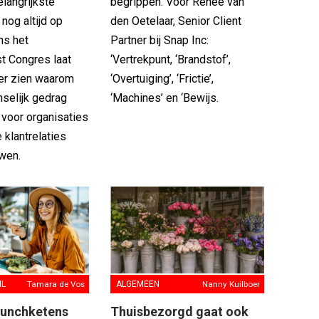
langrijkste
begrippen. Voor Renee van
nog altijd op
den Oetelaar, Senior Client
ns het
Partner bij Snap Inc:
t Congres laat
‘Vertrekpunt, ‘Brandstof’,
er zien waarom
‘Overtuiging’, ‘Frictie’,
nselijk gedrag
‘Machines’ en ‘Bewijs.
 voor organisaties
 klantrelaties
wen.
IL
Tamara de Vos
ALGEMEEN
Nanny Kuilboer
lunchketens
Thuisbezorgd gaat ook