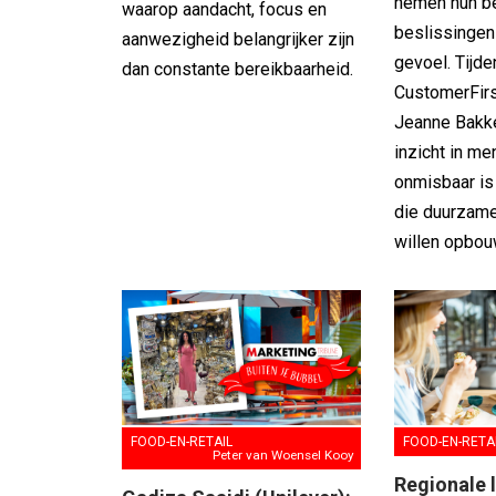
nemen hun be
waarop aandacht, focus en
beslissingen 
aanwezigheid belangrijker zijn
gevoel. Tijde
dan constante bereikbaarheid.
CustomerFirs
Jeanne Bakk
inzicht in me
onmisbaar is
die duurzame
willen opbou
FOOD-EN-RETA
FOOD-EN-RETAIL
Peter van Woensel Kooy
Regionale 