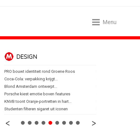
Menu
DESIGN
FOOD EN R
PRO bouwt identiteit rond Groene Roos
Regionale lunchketens s
Coca-Cola: verpakking krijgt...
Gadiza Saaidi (Unilever):
Blond Amsterdam ontwerpt...
Maggi lanceert Heat & Ea
Porsche kiest emotie boven features
Grolsch lanceert campag
KNVB toont Oranje-portretten in hart...
FSIN: Nederlanders eten 
Studenten filteren sigaret uit iconen
[column] Wordt AI-labeli