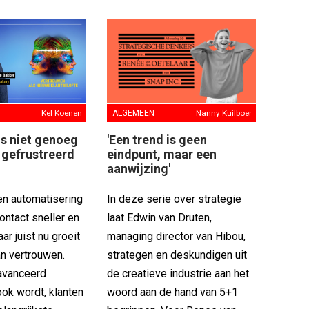
Kel Koenen
ALGEMEEN
Nanny Kuilboer
 is niet genoeg
'Een trend is geen
n gefrustreerd
eindpunt, maar een
aanwijzing'
 en automatisering
In deze serie over strategie
ontact sneller en
laat Edwin van Druten,
aar juist nu groeit
managing director van Hibou,
an vertrouwen.
strategen en deskundigen uit
avanceerd
de creatieve industrie aan het
ook wordt, klanten
woord aan de hand van 5+1