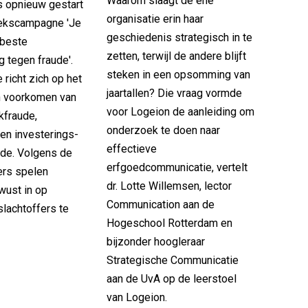
Waarom slaagt de ene
s opnieuw gestart
organisatie erin haar
iekscampagne 'Je
geschiedenis strategisch in te
 beste
zetten, terwijl de andere blijft
 tegen fraude'.
steken in een opsomming van
richt zich op het
jaartallen? Die vraag vormde
n voorkomen van
voor Logeion de aanleiding om
kfraude,
onderzoek te doen naar
 en investerings-
effectieve
ude. Volgens de
erfgoedcommunicatie, vertelt
mers spelen
dr. Lotte Willemsen, lector
wust in op
Communication aan de
lachtoffers te
Hogeschool Rotterdam en
bijzonder hoogleraar
Strategische Communicatie
aan de UvA op de leerstoel
van Logeion.