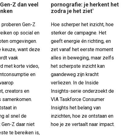
 Gen-Z dan veel
pornografie: je herkent het
enken
zodra je het ziet'
 proberen Gen-Z
Hoe scherper het inzicht, hoe
reiken op social en
sterker de campagne. Het
oten omgevingen.
geeft energie én richting, en
e keuze, want deze
zet vanaf het eerste moment
ordt vaak
alles in beweging, maar zelfs
d met korte video,
het scherpste inzicht kan
entconsumptie en
gaandeweg zijn kracht
waarop
verliezen. In de Inside
t, creators en
Insights-serie onderzoekt de
s samenkomen.
VIA Taskforce Consumer
staat in
Insights het belang van
g al snel de
inzichten, hoe ze ontstaan en
 Gen-Z daar niet
hoe je ze vertaalt naar impact.
este te bereiken is,