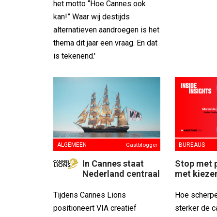
het motto “Hoe Cannes ook
kan!” Waar wij destijds
alternatieven aandroegen is het
thema dit jaar een vraag. En dat
is tekenend.'
ALGEMEEN
Gastblogger
BUREAUS
In Cannes staat
Stop met p
Nederland centraal
met kieze
Tijdens Cannes Lions
Hoe scherper
positioneert VIA creatief
sterker de 