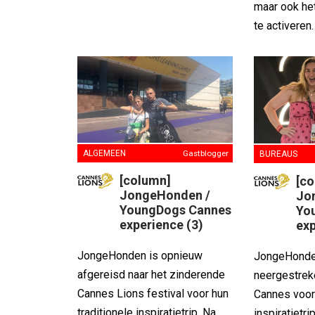
maar ook he
te activeren.
ALGEMEEN
Gastblogger
BUREAUS
[column]
[c
JongeHonden /
Jo
YoungDogs Cannes
Yo
experience (3)
exp
JongeHonden is opnieuw
JongeHonde
afgereisd naar het zinderende
neergestrek
Cannes Lions festival voor hun
Cannes voor 
traditionele inspiratietrip. Na
inspiratietri