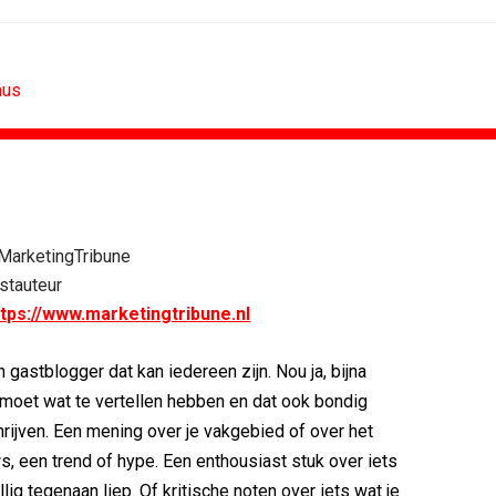
aus
ENTMARKETING
DESIGN
award voor Holland...
PRO bouwt identiteit rond Groene Roos
MarketingTribune
 bar - voetbal
Coca-Cola: verpakking krijgt...
stauteur
 NowNow winnen...
Blond Amsterdam ontwerpt...
ttps://www.marketingtribune.nl
Grand Prix Content...
Porsche kiest emotie boven features
 uit in Nederland met...
KNVB toont Oranje-portretten in hart...
 gastblogger dat kan iedereen zijn. Nou ja, bijna
ntroduceren Groene...
Studenten filteren sigaret uit iconen
 moet wat te vertellen hebben en dat ook bondig
rijven. Een mening over je vakgebied of over het
s, een trend of hype. Een enthousiast stuk over iets
llig tegenaan liep. Of kritische noten over iets wat je