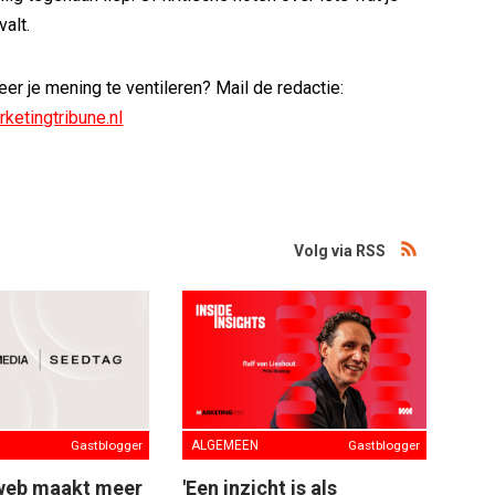
valt.
er je mening te ventileren? Mail de redactie:
ketingtribune.nl
Volg via RSS
Gastblogger
ALGEMEEN
Gastblogger
web maakt meer
'Een inzicht is als