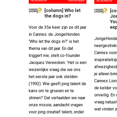
ALGEMEEN
Gastblogger
ALGEMEEN
[column] Who let
[c
the dogs in?
Jo
Yo
exp
Voor de 35e keer zijn ze dit jaar
in Cannes: de JongeHonden.
JongeHonde
'Who let the dogs in?' is het
neergestrek
thema van dit jaar. En dat
Cannes voor 
triggert me, stelt co-founder
inspiratietri
Jacques Vereecken. 'Het is een
afwezigheid 
wezenlijke vraag die we ons
je alleen b
het eerste jaar ook stelden
Cannes Lion
(1992). Wie geeft jong talent de
de kelder v
kans om te groeien en te
onveilig. En
shinen? Dat vertaalden we naar
vraag natuur
onze missie; aandacht vragen
wat vinden 
voor jong creatief talent, onder