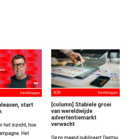
B2B
Gastblogger
Gastblogger
[column] Stabiele groei
leasen, start
van wereldwijde
n
advertentiemarkt
verwacht
 het inzicht, hoe
campagne. Het
Deze maand publiceert Dentsu