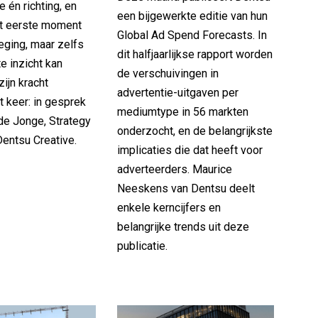
e én richting, en
een bijgewerkte editie van hun
et eerste moment
Global Ad Spend Forecasts. In
eging, maar zelfs
dit halfjaarlijkse rapport worden
e inzicht kan
de verschuivingen in
ijn kracht
advertentie-uitgaven per
it keer: in gesprek
mediumtype in 56 markten
de Jonge, Strategy
onderzocht, en de belangrijkste
 Dentsu Creative.
implicaties die dat heeft voor
adverteerders. Maurice
Neeskens van Dentsu deelt
enkele kerncijfers en
belangrijke trends uit deze
publicatie.