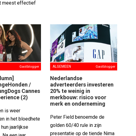
t meest effectief
Gastblogger
ALGEMEEN
Gastblogger
olumn]
Nederlandse
ngeHonden /
adverteerders investeren
ungDogs Cannes
20% te weinig in
erience (2)
merkbouw: risico voor
merk en onderneming
n is weer
Peter Field benoemde de
en in het bloedhete
golden 60/40 rule in zijn
hun jaarlijkse
presentatie op de tiende Nima
p. Na een jaar