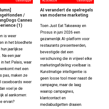
Gastblogger
ALGEMEEN
Gastblogger
olumn]
AI verandert de spelregels
ngeHonden /
van moderne marketing
ungDogs Cannes
erience (1)
Toen Just Eat Takeaway en
Prosus in juni 2026 een
n is weer
gezamenlijk AI-platform voor
en in het bloedhete
restaurants presenteerden,
hun jaarlijkse
bevestigde dat een
p. Na een jaar
verschuiving die in vrijwel elke
in het Palais, waar
marketingafdeling voelbaar is.
innenkomt met een
Kunstmatige intelligentie is
s pas, maken ze
geen losse tool meer naast de
ol caseboards weer
campagne, maar de laag
 dan voel je de
waarop campagnes,
lijk al aankomen:
klantcontact en
ze ervan?
mediabudgetten draaien.