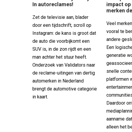
In autoreclames!
impact op
merken d
Zet de televisie aan, blader
Veel merken
door een tijdschrift, scroll op
vooral te be
Instagram: de kans is groot dat
andere gesl
de auto die voorbijkomt een
Een logisch
SUV is, in de zon rijdt en een
generatie w
man achter het stuur heeft.
geassocieer
Onderzoek van Validators naar
snelle cont
de reclame-uitingen van dertig
platformen 
automerken in Nederland
entertainmen
brengt de automotive categorie
communitie
in kaart.
Daardoor ont
mediaplannin
aanname dat
alleen het b