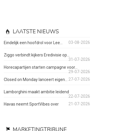
LAATSTE NIEUWS
03-08-2026
Eindelijk een hoofdrol voor Lee...
Ziggo verbindt kijkers Eredivisie op...
31-07-2026
Horecapartijen starten campagne voor...
29-07-2026
27-07-2026
Closed on Monday lanceert eigen...
Lamborghini maakt ambitie leidend
22-07-2026
21-07-2026
Havas neemt SportVibes over
MARKETINGTRIBUNE