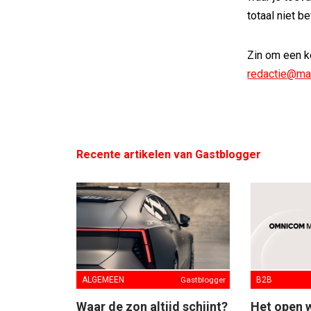
totaal niet be
Zin om een ke
redactie@mar
Recente artikelen van Gastblogger
ALGEMEEN
Gastblogger
B2B
Waar de zon altijd schijnt?
Het open 