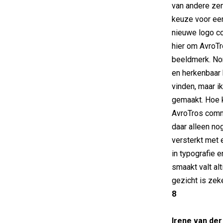
van andere zen
keuze voor een
nieuwe logo co
hier om AvroT
beeldmerk. Nor
en herkenbaar 
vinden, maar 
gemaakt. Hoe kl
AvroTros commu
daar alleen nog
versterkt met 
in typografie 
smaakt valt al
gezicht is zeke
8
Irene van de