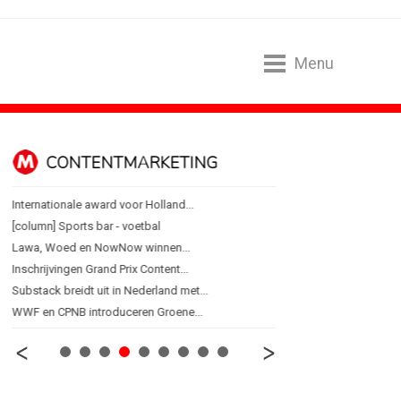
Menu
CONTENTMARKETING
DESIGN
Internationale award voor Holland...
PRO bouwt identiteit r
[column] Sports bar - voetbal
Coca-Cola: verpakking kri
Lawa, Woed en NowNow winnen...
Blond Amsterdam ontwer
Inschrijvingen Grand Prix Content...
Porsche kiest emotie bo
Substack breidt uit in Nederland met...
KNVB toont Oranje-portret
WWF en CPNB introduceren Groene...
Studenten filteren sigare