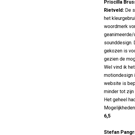
Priscilla Bru
Rietveld:
De s
het kleurgebru
woordmerk vorm
geanimeerde/d
sounddesign. D
gekozen is voo
gezien de mog
Wel vind ik he
motiondesign i
website is bep
minder tot zijn
Het geheel had
Mogelijkheden
6,5
Stefan Pangra