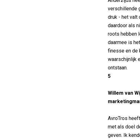
Anderzijds hee
verschillende
druk - het valt
daardoor als n
roots hebben lo
daarmee is het
finesse en de 
waarschijnlijk
ontstaan.
5
Willem van Wi
marketingma
AvroTros heeft
met als doel 
geven. Ik kende