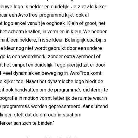
euwe logo is helder en duidelijk. Je ziet als kijker
naar een AvroTros-programma kijkt, ook al
et logo enkel vanuit je ooghoek. Klein of groot, het
het scherm knallen, in vorm en in kleur. We hebben
nt; een heldere, frisse kleur. Belangrijk daarbij is
die kleur nog niet wordt gebruikt door een andere
ogo is een woordmerk, zonder extra symbool of
t het simpel en duidelijk. Tegelijkertijd zit er door
f veel dynamiek en beweging in. AvroTros komt
 de kijker toe. Naast het dynamische logo biedt de
teit ook handvatten om de programma's dichterbij te
ografie in motion vormt letterlijk de ruimte waarin
e programma’s worden gepresenteerd. Aansluitend
lingen stelt dat de omroep in staat om
erker aan zich te binden.’