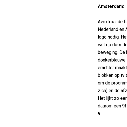
Amsterdam:
AvroTros, de f
Nederland en A
logo nodig. He
valt op door d
beweging. De k
donkerblauwe 
erachter maakt
blokken op tv 
om de program
zich) en de af
Het lijkt zo e
daarom een 9!
9