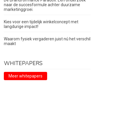
De Brandformance Paradox. Een onderzoek
naar de succesformule achter duurzame
marketinggroei.
Kies voor een tijdelijk winkelconcept met
langdurige impact!
Waarom fysiek vergaderen juist nú het verschil
maakt
WHITEPAPERS
Meer whitepapers