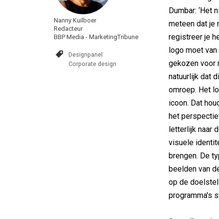
Dumbar: ‘Het ni
Nanny Kuilboer
meteen dat je 
Redacteur
registreer je h
BBP Media - MarketingTribune
logo moet van 
Designpanel
gekozen voor mi
Corporate design
natuurlijk dat 
omroep. Het l
icoon. Dat houd
het perspectie
letterlijk naar
visuele identi
brengen. De typ
beelden van d
op de doelstel
programma's st