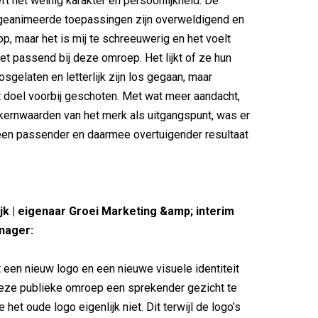
ft het weinig karakter en persoonlijkheid. De
 geanimeerde toepassingen zijn overweldigend en
 op, maar het is mij te schreeuwerig en het voelt
iet passend bij deze omroep. Het lijkt of ze hun
sgelaten en letterlijk zijn los gegaan, maar
 doel voorbij geschoten. Met wat meer aandacht,
kernwaarden van het merk als uitgangspunt, was er
 een passender en daarmee overtuigender resultaat
jk | eigenaar Groei Marketing &amp; interim
nager:
 een nieuw logo en een nieuwe visuele identiteit
deze publieke omroep een sprekender gezicht te
 het oude logo eigenlijk niet. Dit terwijl de logo’s