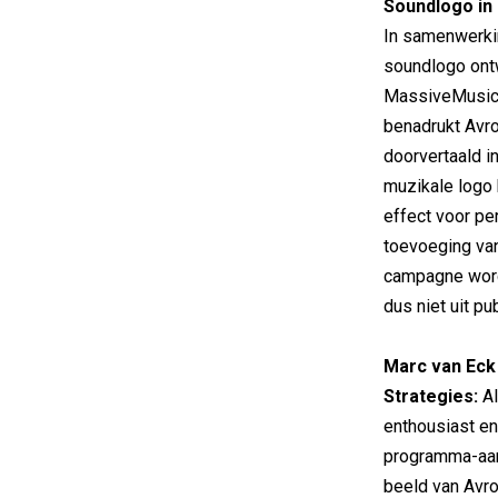
Soundlogo i
In samenwerki
soundlogo ont
MassiveMusic:
benadrukt AvroT
doorvertaald in
muzikale logo 
effect voor pe
toevoeging van
campagne word
dus niet uit p
Marc van Eck
Strategies:
Al
enthousiast en
programma-aank
beeld van Avro