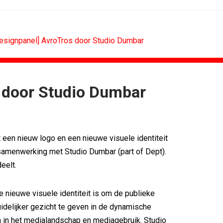
designpanel] AvroTros door Studio Dumbar
s door Studio Dumbar
BUREAUS
g terug van...
Eindelijk een hoofdrol voor Lee...
n standaard...
Ziggo verbindt kijkers Eredivisie op...
 een nieuw logo en een nieuwe visuele identiteit
k rond...
Horecapartijen starten campagne voor...
timaliseert...
Closed on Monday lanceert eigen...
samenwerking met Studio Dumbar (part of Dept).
n De...
Lamborghini maakt ambitie leidend
eelt.
eek 28, 2026
Havas neemt SportVibes over
e nieuwe visuele identiteit is om de publieke
delijker gezicht te geven in de dynamische
 in het medialandschap en mediagebruik. Studio