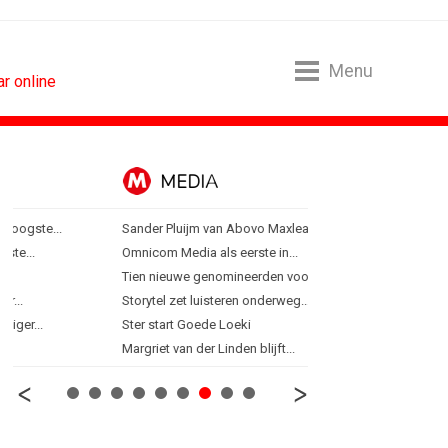
Menu
r online
MEDIA
ONLINE MA
Sander Pluijm van Abovo Maxlead naar...
Banken hervatten campa
Omnicom Media als eerste in...
Nederland in kopgroep 
Tien nieuwe genomineerden voor Ster...
Allianz Direct ‘kaapt’...
Storytel zet luisteren onderweg...
VanMoof zet antidiefstal
Ster start Goede Loeki
RTV Oost zet AI-presentat
Margriet van der Linden blijft...
Greetz lanceert campagn