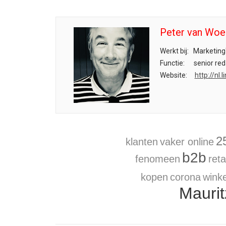
Peter van Woe
Werkt bij:
Marketing
Functie:
senior red
Website:
http://nl
2
klanten
vaker online
b2b
fenomeen
reta
kopen
corona
winke
Maurit