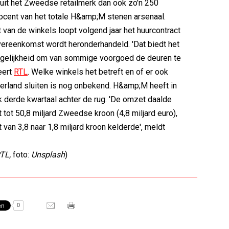
luit het Zweedse retailmerk dan ook zo'n 250
procent van het totale H&amp;M stenen arsenaal.
 van de winkels loopt volgend jaar het huurcontract
vereenkomst wordt heronderhandeld. 'Dat biedt het
gelijkheid om van sommige voorgoed de deuren te
leert
RTL
. Welke winkels het betreft en of er ook
erland sluiten is nog onbekend. H&amp;M heeft in
derde kwartaal achter de rug. 'De omzet daalde
 tot 50,8 miljard Zweedse kroon (4,8 miljard euro),
t van 3,8 naar 1,8 miljard kroon kelderde', meldt
TL,
foto:
Unsplash
)
0