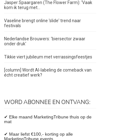
Jasper Spaargaren (The Flower Farm): ‘Vaak
kom ik terug met...
Vaseline brengt online 'slide' trend naar
festivals
Nederlandse Brouwers: 'biersector zwaar
onder druk'
Tikkie viert jubileum met verrassingsfeestjes
[column] Wordt AI-labeling de comeback van
écht creatief werk?
WORD ABONNEE EN ONTVANG:
✔ Elke maand MarketingTribune thuis op de
mat
✔ Maar liefst €100,- korting op alle
MarketingTribune events