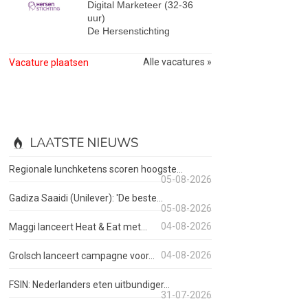
Digital Marketeer (32-36
uur)
De Hersenstichting
Alle vacatures »
Vacature plaatsen
LAATSTE NIEUWS
Regionale lunchketens scoren hoogste...
05-08-2026
Gadiza Saaidi (Unilever): 'De beste...
05-08-2026
04-08-2026
Maggi lanceert Heat & Eat met...
04-08-2026
Grolsch lanceert campagne voor...
FSIN: Nederlanders eten uitbundiger...
31-07-2026