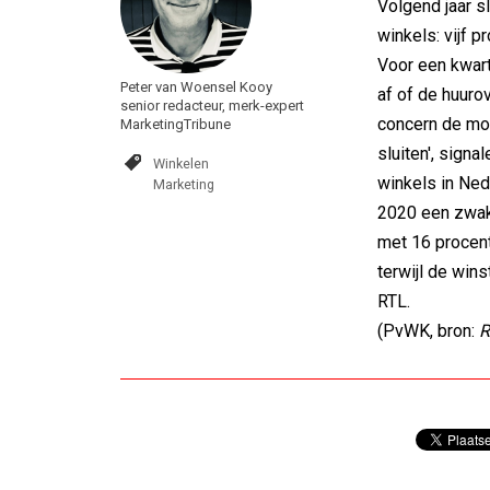
Volgend jaar s
winkels: vijf 
Voor een kwart
Peter van Woensel Kooy
af of de huuro
senior redacteur, merk-expert
concern de mo
MarketingTribune
sluiten', signa
Winkelen
winkels in Ned
Marketing
2020 een zwak 
met 16 procent
terwijl de wins
RTL.
(PvWK, bron:
R