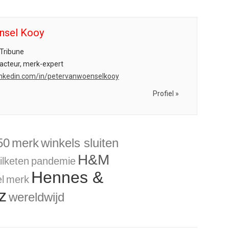
nsel Kooy
Tribune
acteur, merk-expert
.linkedin.com/in/petervanwoenselkooy
Profiel »
50
merk
winkels sluiten
H&M
ilketen
pandemie
Hennes &
l
merk
z
wereldwijd