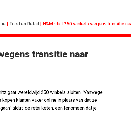
me
|
Food en Retail
| H&M sluit 250 winkels wegens transitie naa
wegens transitie naar
FOOD EN RETAIL
 rond Groene Roos
Regionale lunchketens scoren hoogste...
rijgt...
Gadiza Saaidi (Unilever): 'De beste...
erpt...
Maggi lanceert Heat & Eat met...
boven features
Grolsch lanceert campagne voor...
tz gaat wereldwijd 250 winkels sluiten. 'Vanwege
etten in hart...
FSIN: Nederlanders eten uitbundiger...
s kopen klanten vaker online in plaats van dat ze
ret uit iconen
[column] Wordt AI-labeling de...
 gaan', aldus de retailketen, een fenomeen dat je