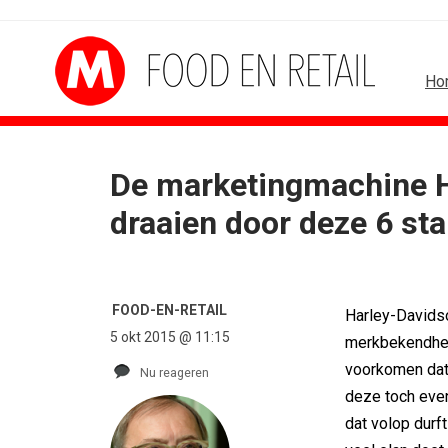
Ho
De marketingmachine Ha
B2B
BUREAUS
draaien door deze 6 st
Marketing mix modelling terug van...
Eindelijk een hoofdrol 
Adform werkt aan open standaard...
Ziggo verbindt kijkers 
Special Ops bouwt merk rond...
Horecapartijen starte
De marketingwereld optimaliseert...
Closed on Monday lanc
FOOD-EN-RETAIL
Harley-Davids
De marketingkracht van De...
Lamborghini maakt am
5 okt 2015 @ 11:15
merkbekendheid
Marketingtransfers week 28, 2026
Havas neemt SportVib
voorkomen dat 
Nu reageren
deze toch even
dat volop durf