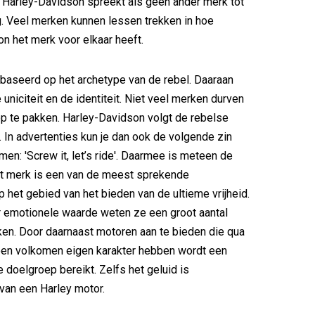
. Harley-Davidson spreekt als geen ander merk tot
. Veel merken kunnen lessen trekken in hoe
n het merk voor elkaar heeft.
baseerd op het archetype van de rebel. Daaraan
 uniciteit en de identiteit. Niet veel merken durven
op te pakken. Harley-Davidson volgt de rebelse
kt. In advertenties kun je dan ook de volgende zin
men: 'Screw it, let’s ride'. Daarmee is meteen de
et merk is een van de meest sprekende
 het gebied van het bieden van de ultieme vrijheid.
 emotionele waarde weten ze een groot aantal
ken. Door daarnaast motoren aan te bieden die qua
een volkomen eigen karakter hebben wordt een
e doelgroep bereikt. Zelfs het geluid is
van een Harley motor.