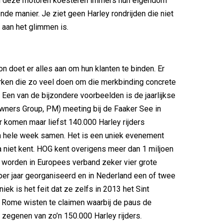
n deze motoren koesteren immers hun eigendom
de manier. Je ziet geen Harley rondrijden die niet
n aan het glimmen is.
n doet er alles aan om hun klanten te binden. Er
rken die zo veel doen om die merkbinding concrete
 Een van de bijzondere voorbeelden is de jaarlijkse
wners Group, PM) meeting bij de Faaker See in
er komen maar liefst 140.000 Harley rijders
 hele week samen. Het is een uniek evenement
a niet kent. HOG kent overigens meer dan 1 miljoen
al worden in Europees verband zeker vier grote
er jaar georganiseerd en in Nederland een of twee
Uniek is het feit dat ze zelfs in 2013 het Sint
n Rome wisten te claimen waarbij de paus de
egenen van zo’n 150.000 Harley rijders.