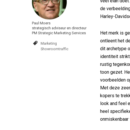
veel elan doet
de verbeelding
Harley-Davidso
Paul Moers
strategisch adviseur en directeur
Het merk is ge
PM Strategic Marketing Services
ontleent het de
Marketing
dit archetype 
Showroomtraffic
identiteit stri
rustig tegenko
toon gezet. H
voorbeelden op
Met deze zeer
kopers te trek
look and feel 
heel specifiek
onmiskenbaar 