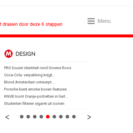
Menu
t draaien door deze 6 stappen
DESIGN
FOOD EN R
PRO bouwt identiteit rond Groene Roos
Regionale lunchketens s
Coca-Cola: verpakking krijgt...
Gadiza Saaidi (Unilever):
Blond Amsterdam ontwerpt...
Maggi lanceert Heat & Ea
Porsche kiest emotie boven features
Grolsch lanceert campag
KNVB toont Oranje-portretten in hart...
FSIN: Nederlanders eten 
Studenten filteren sigaret uit iconen
[column] Wordt AI-labeli