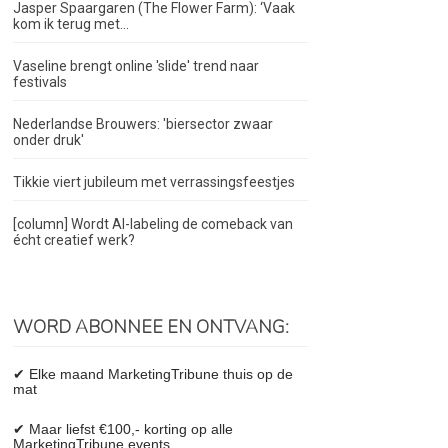
Jasper Spaargaren (The Flower Farm): ‘Vaak
kom ik terug met...
Vaseline brengt online 'slide' trend naar
festivals
Nederlandse Brouwers: 'biersector zwaar
onder druk'
Tikkie viert jubileum met verrassingsfeestjes
[column] Wordt AI-labeling de comeback van
écht creatief werk?
WORD ABONNEE EN ONTVANG:
✔ Elke maand MarketingTribune thuis op de
mat
✔ Maar liefst €100,- korting op alle
MarketingTribune events