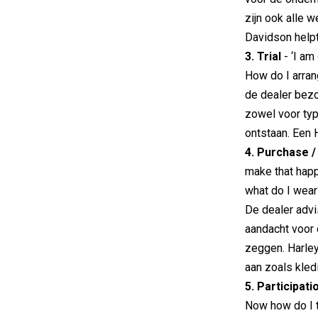
zijn ook alle w
Davidson helpt
3. Trial
- ‘I am
How do I arran
de dealer bezo
zowel voor typ
ontstaan. Een 
4. Purchase 
make that happ
what do I wear
De dealer advis
aandacht voor d
zeggen. Harley
aan zoals kledi
5. Participati
Now how do I tu