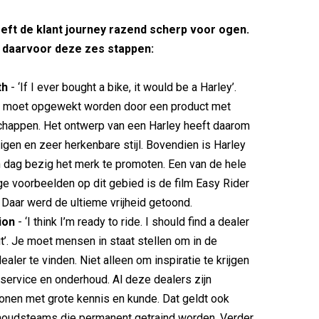
eeft de klant journey razend scherp voor ogen.
 daarvoor deze zes stappen:
th
- ‘If I ever bought a bike, it would be a Harley’.
 moet opgewekt worden door een product met
chappen. Het ontwerp van een Harley heeft daarom
igen en zeer herkenbare stijl. Bovendien is Harley
en dag bezig het merk te promoten. Een van de hele
 voorbeelden op dit gebied is de film Easy Rider
. Daar werd de ultieme vrijheid getoond.
ion
- ‘I think I’m ready to ride. I should find a dealer
ut’. Je moet mensen in staat stellen om in de
ealer te vinden. Niet alleen om inspiratie te krijgen
service en onderhoud. Al deze dealers zijn
nen met grote kennis en kunde. Dat geldt ook
houdsteams die permanent getraind worden. Verder