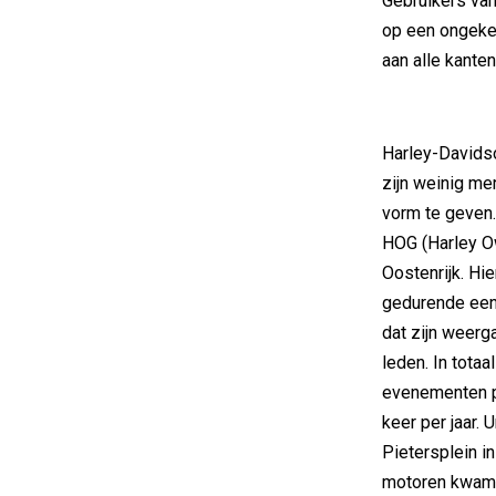
Gebruikers va
op een ongeken
aan alle kante
Harley-Davidso
zijn weinig me
vorm te geven.
HOG (Harley O
Oostenrijk. Hi
gedurende een
dat zijn weerg
leden. In tota
evenementen p
keer per jaar. 
Pietersplein i
motoren kwam z