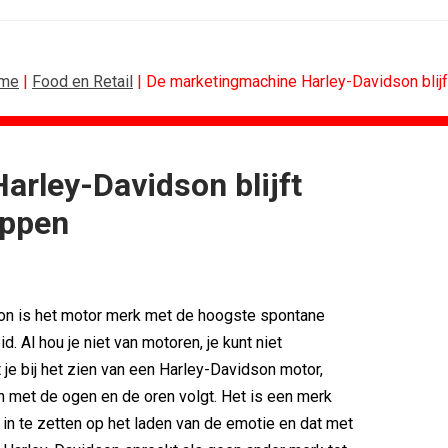
me
|
Food en Retail
| De marketingmachine Harley-Davidson blijf
rley-Davidson blijft
CONTENTMARKETING
appen
voor Lee...
Internationale award voor Holland...
Eredivisie op...
[column] Sports bar - voetbal
n campagne voor...
Lawa, Woed en NowNow winnen...
eert eigen...
Inschrijvingen Grand Prix Content...
on is het motor merk met de hoogste spontane
bitie leidend
Substack breidt uit in Nederland met...
. Al hou je niet van motoren, je kunt niet
es over
WWF en CPNB introduceren Groene...
je bij het zien van een Harley-Davidson motor,
 met de ogen en de oren volgt. Het is een merk
t in te zetten op het laden van de emotie en dat met