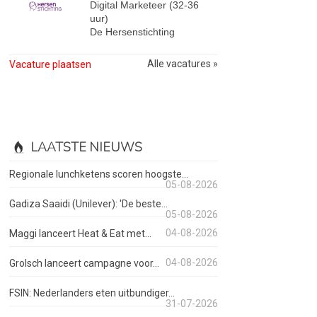
Digital Marketeer (32-36
uur)
De Hersenstichting
Alle vacatures »
Vacature plaatsen
LAATSTE NIEUWS
Regionale lunchketens scoren hoogste...
05-08-2026
Gadiza Saaidi (Unilever): 'De beste...
05-08-2026
04-08-2026
Maggi lanceert Heat & Eat met...
04-08-2026
Grolsch lanceert campagne voor...
FSIN: Nederlanders eten uitbundiger...
31-07-2026