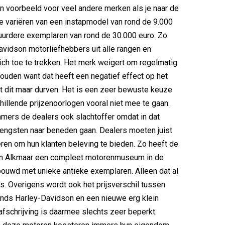
n voorbeeld voor veel andere merken als je naar de
 Die variëren van een instapmodel van rond de 9.000
uurdere exemplaren van rond de 30.000 euro. Zo
vidson motorliefhebbers uit alle rangen en
ich toe te trekken. Het merk weigert om regelmatig
 houden want dat heeft een negatief effect op het
 dit maar durven. Het is een zeer bewuste keuze
hillende prijzenoorlogen vooral niet mee te gaan.
mmers de dealers ook slachtoffer omdat in dat
engsten naar beneden gaan. Dealers moeten juist
ren om hun klanten beleving te bieden. Zo heeft de
 in Alkmaar een compleet motorenmuseum in de
uwd met unieke antieke exemplaren. Alleen dat al
s. Overigens wordt ook het prijsverschil tussen
nds Harley-Davidson en een nieuwe erg klein
fschrijving is daarmee slechts zeer beperkt.