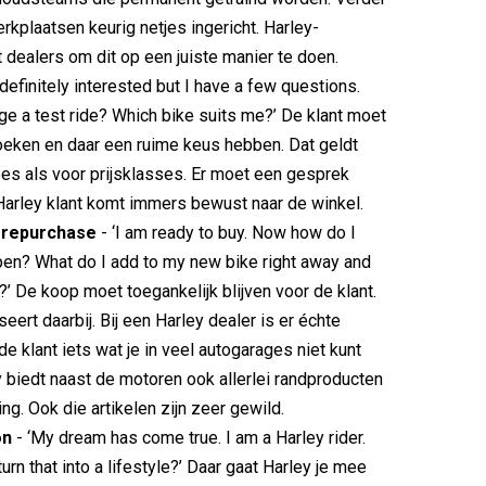
erkplaatsen keurig netjes ingericht. Harley-
 dealers om dit op een juiste manier te doen.
 definitely interested but I have a few questions.
ge a test ride? Which bike suits me?’ De klant moet
eken en daar een ruime keus hebben. Dat geldt
es als voor prijsklasses. Er moet een gesprek
Harley klant komt immers bewust naar de winkel.
/ repurchase
- ‘I am ready to buy. Now how do I
en? What do I add to my new bike right away and
?’ De koop moet toegankelijk blijven voor de klant.
eert daarbij. Bij een Harley dealer is er échte
e klant iets wat je in veel autogarages niet kunt
 biedt naast de motoren ook allerlei randproducten
ng. Ook die artikelen zijn zeer gewild.
on
- ‘My dream has come true. I am a Harley rider.
rn that into a lifestyle?’ Daar gaat Harley je mee