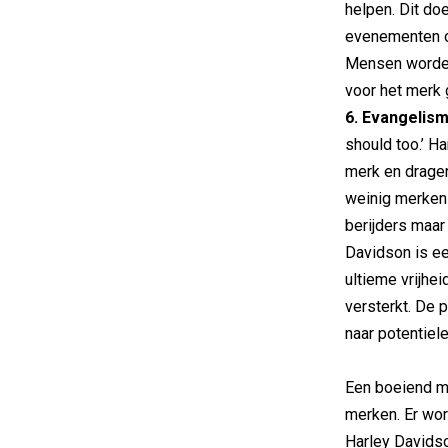
helpen. Dit do
evenementen op
Mensen worden 
voor het merk 
6. Evangelis
should too.’ H
merk en dragen 
weinig merken 
berijders maar
Davidson is ee
ultieme vrijhe
versterkt. De 
naar potentiele
Een boeiend me
merken. Er word
Harley Davidso