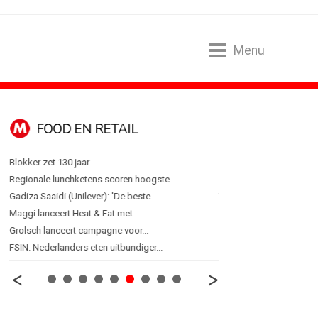
Menu
FOOD EN RETAIL
MEDIA
Blokker zet 130 jaar...
Sander Pluijm van Abovo
Regionale lunchketens scoren hoogste...
Omnicom Media als eerst
Gadiza Saaidi (Unilever): 'De beste...
Tien nieuwe genomineerd
Maggi lanceert Heat & Eat met...
Storytel zet luisteren on
Grolsch lanceert campagne voor...
Ster start Goede Loeki
FSIN: Nederlanders eten uitbundiger...
Margriet van der Linden bl