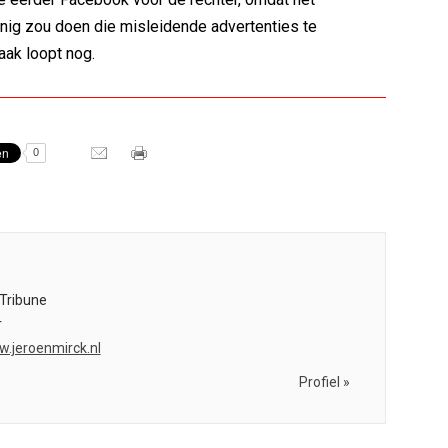
nig zou doen die misleidende advertenties te
ak loopt nog.
0
Tribune
r
w.jeroenmirck.nl
Profiel »