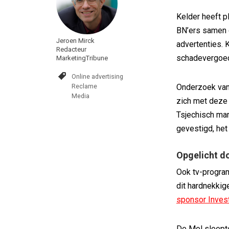
Kelder heeft p
BN’ers samen c
Jeroen Mirck
advertenties. 
Redacteur
schadevergoe
MarketingTribune
Online advertising
Reclame
Onderzoek va
Media
zich met deze 
Tsjechisch mar
gevestigd, he
Opgelicht d
Ook tv-progra
dit hardnekkig
sponsor Inves
De Mol sleepte