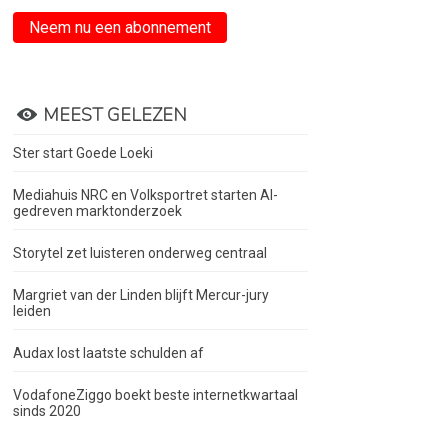
Neem nu een abonnement
MEEST GELEZEN
Ster start Goede Loeki
Mediahuis NRC en Volksportret starten AI-
gedreven marktonderzoek
Storytel zet luisteren onderweg centraal
Margriet van der Linden blijft Mercur-jury
leiden
Audax lost laatste schulden af
VodafoneZiggo boekt beste internetkwartaal
sinds 2020