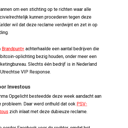
lannen om een stichting op te richten waar alle
ivielrechtelijk kunnen procederen tegen deze
Kelder wil dat deze reclame verdwijnt en zet in op
ding.
n
Brandpunt+
achterhaalde een aantal bedrijven die
bitcoin-oplichting bezig houden, onder meer een
ketingbureau. Slechts één bedrijf is in Nederland
t Utrechtse VIP Response.
oor Investous
mma Opgelicht besteedde deze week aandacht aan
e probleem. Daar werd onthuld dat ook
PSV-
tous
zich inlaat met deze dubieuze reclame.
 eerder Facebook voor de rechter, omdat het