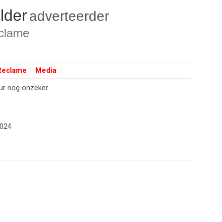
lder
adverteerder
clame
Reclame
Media
uur nog onzeker
2024