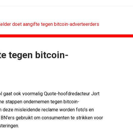
Kelder doet aangifte tegen bitcoin-adverteerders
te tegen bitcoin-
MARKETING
DESIGN
oor Holland...
PRO bouwt identiteit rond Groene Roos
voetbal
Coca-Cola: verpakking krijgt...
w winnen...
Blond Amsterdam ontwerpt...
ix Content...
Porsche kiest emotie boven features
l gaat ook voormalig Quote-hoofdredacteur Jort
 Nederland met...
KNVB toont Oranje-portretten in hart...
che stappen ondernemen tegen bitcoin-
eren Groene...
Studenten filteren sigaret uit iconen
In deze misleidende reclame worden foto's en
 BN'ers gebruikt om consumenten te strikken voor
teringen.