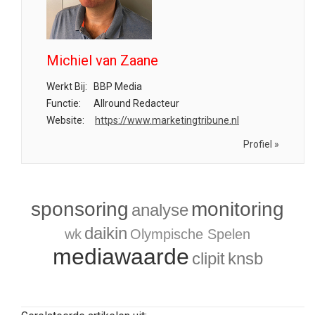
Michiel van Zaane
Werkt Bij:
BBP Media
Functie:
Allround Redacteur
Website:
https://www.marketingtribune.nl
Profiel »
sponsoring
monitoring
analyse
daikin
wk
Olympische Spelen
mediawaarde
clipit
knsb