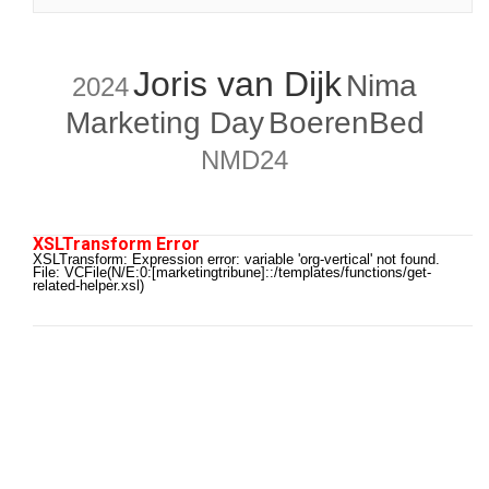
Joris van Dijk
Nima
2024
Marketing Day
BoerenBed
NMD24
XSLTransform Error
XSLTransform: Expression error: variable 'org-vertical' not found.
File: VCFile(N/E:0:[marketingtribune]::/templates/functions/get-
related-helper.xsl)