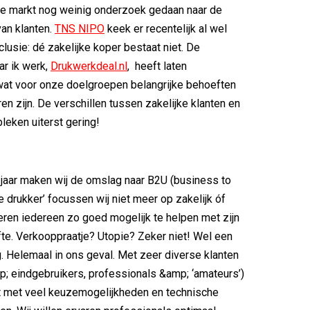
e markt nog weinig onderzoek gedaan naar de
van klanten.
TNS NIPO
keek er recentelijk al wel
clusie: dé zakelijke koper bestaat niet. De
ar ik werk,
Drukwerkdeal.nl
, heeft laten
at voor onze doelgroepen belangrijke behoeften
en zijn. De verschillen tussen zakelijke klanten en
eken uiterst gering!
 jaar maken wij de omslag naar B2U (business to
ne drukker’ focussen wij niet meer op zakelijk óf
beren iedereen zo goed mogelijk te helpen met zijn
te. Verkooppraatje? Utopie? Zeker niet! Wel een
g. Helemaal in ons geval. Met zeer diverse klanten
p; eindgebruikers, professionals &amp; ‘amateurs’)
t met veel keuzemogelijkheden en technische