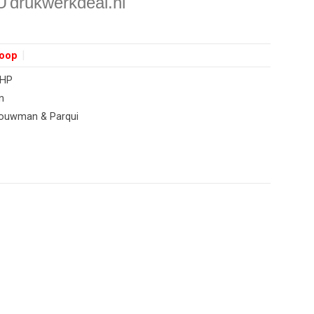
U
drukwerkdeal.nl
oop
WHP
n
Louwman & Parqui