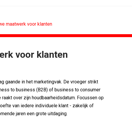
uwe maatwerk voor klanten
rk voor klanten
ING
ALGEMEEN
sitie als...
Marouschka Acquoij...
ces verlengt...
Ankie Hofste (Norah): 'Merk moet...
ag gaande in het marketingvak. De vroeger strikt
nessclub voor...
[column] De Nederlandse klant als...
an PSV
Lotte Willemsen: Hoe merken hun...
ness to business (B2B) of business to consumer
 Thialf biedt...
[column] Rust is het nieuwe premium
e raakt over zijn houdbaarheidsdatum. Focussen op
mule 1-coureurs...
Efficiëntie is niet genoeg als...
efte van iedere individuele klant - zakelijk of
komende jaren een grote uitdaging.