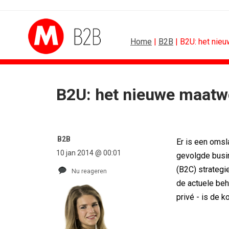
Home
|
B2B
| B2U: het nie
B2U: het nieuwe maatwe
SPONSOR
Albert Heijn behoudt po
Tata Consultancy Servi
B2B
Er is een omsl
NOC*NSF lanceert busi
10 jan 2014 @ 00:01
BMV verbindt naam a
gevolgde busi
Olympisch schaatsen in
(B2C) strategi
Nu reageren
Lego laat opnieuw For
de actuele beho
privé - is de 