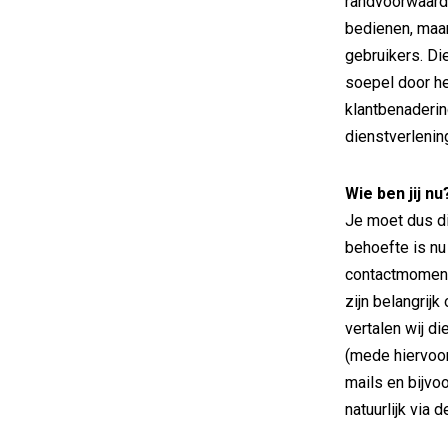
randvoorwaarde
bedienen, maar
gebruikers. Di
soepel door he
klantbenaderin
dienstverleni
Wie ben jij nu
Je moet dus dic
behoefte is nu
contactmoment
zijn belangrijk
vertalen wij d
(mede hiervoor
mails en bijvo
natuurlijk via