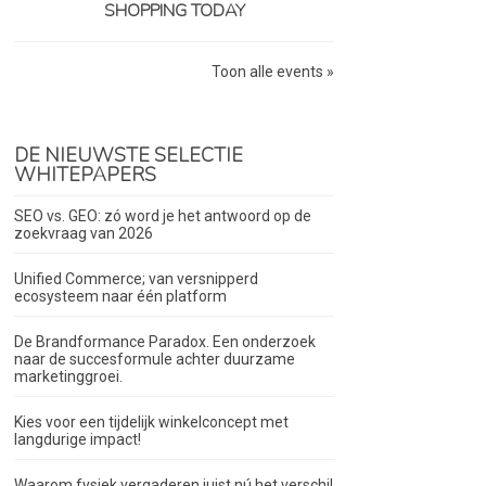
SHOPPING TODAY
Toon alle events »
DE NIEUWSTE SELECTIE
WHITEPAPERS
SEO vs. GEO: zó word je het antwoord op de
zoekvraag van 2026
Unified Commerce; van versnipperd
ecosysteem naar één platform
De Brandformance Paradox. Een onderzoek
naar de succesformule achter duurzame
marketinggroei.
Kies voor een tijdelijk winkelconcept met
langdurige impact!
Waarom fysiek vergaderen juist nú het verschil