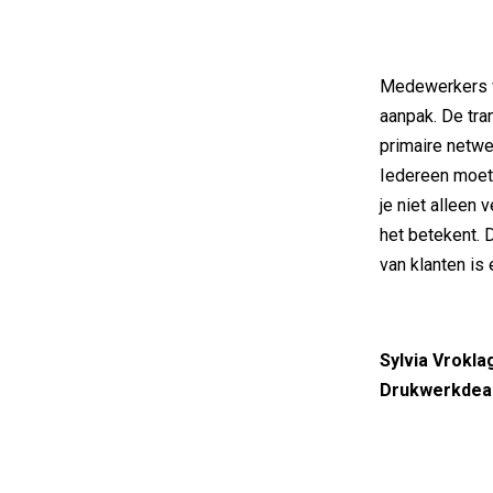
Medewerkers va
aanpak. De tran
primaire netwer
Iedereen moet
je niet alleen 
het betekent. D
van klanten is
Sylvia Vrokl
Drukwerkdeal