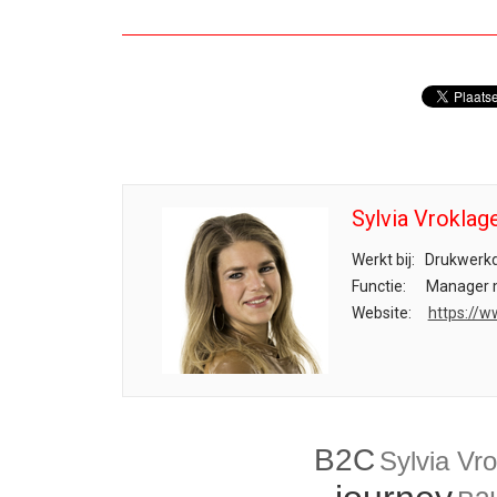
Sylvia Vroklag
Werkt bij:
Drukwerkd
Functie:
Manager m
Website:
https://w
B2C
Sylvia Vr