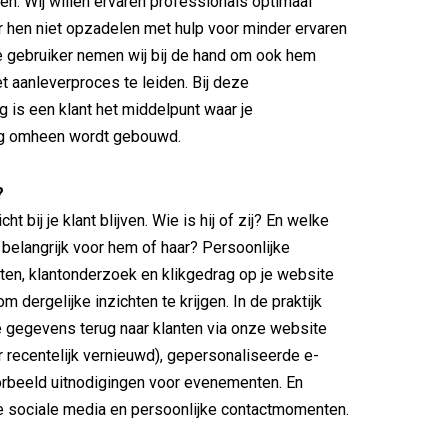
n. Wij willen ervaren professionals optimaal
 hen niet opzadelen met hulp voor minder ervaren
e gebruiker nemen wij bij de hand om ook hem
t aanleverproces te leiden. Bij deze
g is een klant het middelpunt waar je
ng omheen wordt gebouwd.
?
ht bij je klant blijven. Wie is hij of zij? En welke
 belangrijk voor hem of haar? Persoonlijke
en, klantonderzoek en klikgedrag op je website
 om dergelijke inzichten te krijgen. In de praktijk
ie gegevens terug naar klanten via onze website
 recentelijk vernieuwd), gepersonaliseerde e-
orbeeld uitnodigingen voor evenementen. En
 de sociale media en persoonlijke contactmomenten.