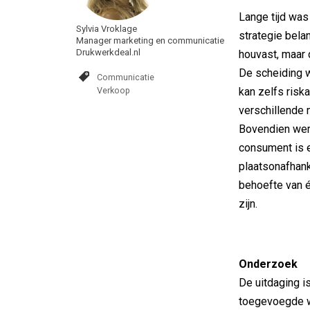
Lange tijd wa
Sylvia Vroklage
strategie bela
Manager marketing en communicatie
Drukwerkdeal.nl
houvast, maar 
De scheiding wo
Communicatie
Verkoop
kan zelfs risk
verschillende 
Bovendien werk
consument is 
plaatsonafhank
behoefte van é
zijn.
Onderzoek
De uitdaging i
toegevoegde wa