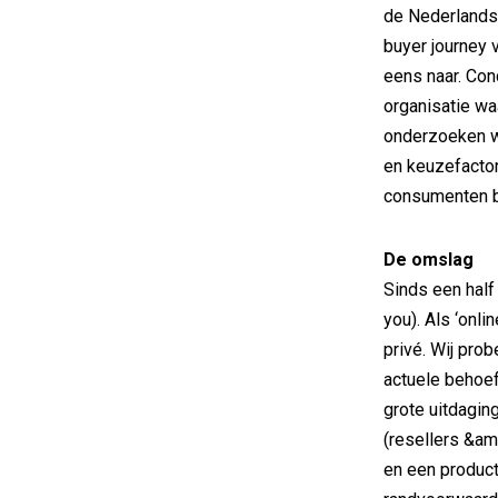
de Nederlands
buyer journey 
eens naar. Con
organisatie wa
onderzoeken w
en keuzefactor
consumenten bl
De omslag
Sinds een half
you). Als ‘onli
privé. Wij pro
actuele behoef
grote uitdagin
(resellers &am
en een produc