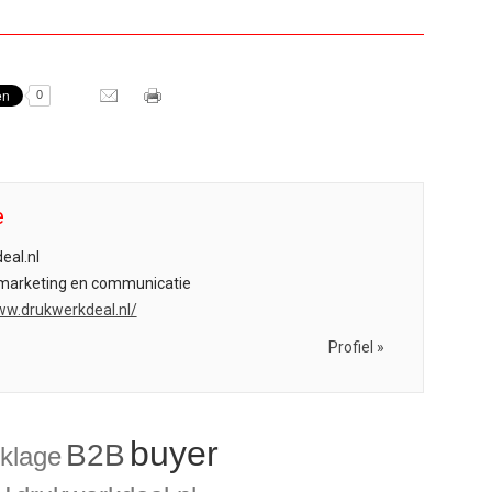
0
e
eal.nl
arketing en communicatie
ww.drukwerkdeal.nl/
Profiel »
buyer
B2B
oklage