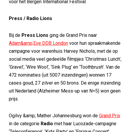
voor het Bergen International Festival.
Press / Radio Lions
Bij de
Press Lions
ging de Grand Prix naar
Adam&amp;Eve DDB London
voor hun spraakmakende
campagne voor warenhuis Harvey Nichols, met de op
social media veel gedeelde filmpjes ‘Christmas Lunch’,
‘Gravel’, ‘Wire Wool’, ‘Sink Plug’ en ‘Toothbrush’. Van de
472 nominaties (uit 5007 inzendingen) wonnen 17
cases goud, 27 zilver en 50 brons. De enige inzending
uit Nederland (Alzheimer Mess-up van N=5) won geen
prijs.
Ogilvy &amp; Mather Johannesburg won de
Grand Prix
in de categorie
Radio
met haar Lucozade-campagne
‘Teleconference’, ‘Kids Party’ en ‘Enrique Concert’.