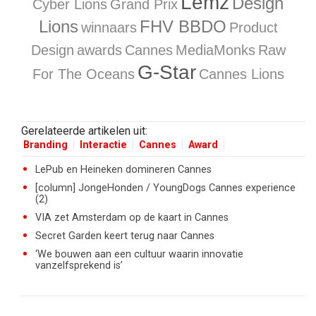
Lemz
Design
Cyber Lions
Grand Prix
Lions
FHV BBDO
winnaars
Product
Design
awards
Cannes
MediaMonks
Raw
G-Star
For The Oceans
Cannes Lions
Gerelateerde artikelen uit:
Branding
Interactie
Cannes
Award
LePub en Heineken domineren Cannes
[column] JongeHonden / YoungDogs Cannes experience
(2)
VIA zet Amsterdam op de kaart in Cannes
Secret Garden keert terug naar Cannes
‘We bouwen aan een cultuur waarin innovatie
vanzelfsprekend is’