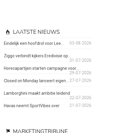
LAATSTE NIEUWS
03-08-2026
Eindelijk een hoofdrol voor Lee...
Ziggo verbindt kijkers Eredivisie op...
31-07-2026
Horecapartijen starten campagne voor...
29-07-2026
27-07-2026
Closed on Monday lanceert eigen...
Lamborghini maakt ambitie leidend
22-07-2026
21-07-2026
Havas neemt SportVibes over
MARKETINGTRIBUNE