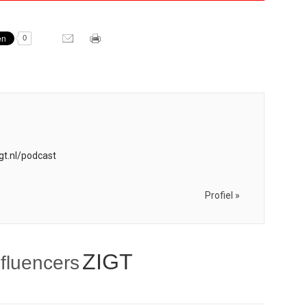
0
igt.nl/podcast
Profiel »
ZIGT
nfluencers