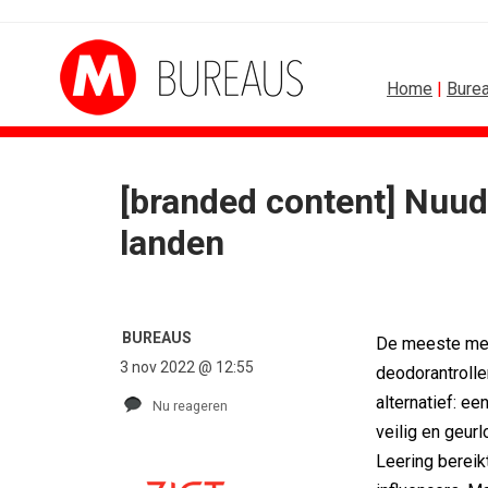
Home
|
Bure
[branded content] Nuud
SPONSOR
landen
Albert Heijn behoudt po
Tata Consultancy Servi
NOC*NSF lanceert busi
BMV verbindt naam a
BUREAUS
De meeste men
Olympisch schaatsen in
3 nov 2022 @ 12:55
deodorantrolle
Lego laat opnieuw For
alternatief: e
Nu reageren
veilig en geurl
Leering bereik