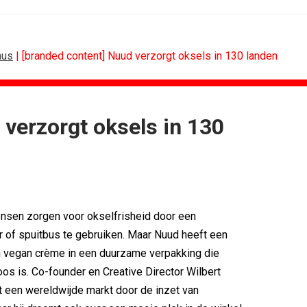
aus
| [branded content] Nuud verzorgt oksels in 130 landen
 verzorgt oksels in 130
ING
ALGEMEEN
sitie als...
Marouschka Acquoij...
ces verlengt...
Ankie Hofste (Norah): 'Merk moet...
nessclub voor...
[column] De Nederlandse klant als...
an PSV
Lotte Willemsen: Hoe merken hun...
sen zorgen voor okselfrisheid door een
 Thialf biedt...
[column] Rust is het nieuwe premium
r of spuitbus te gebruiken. Maar Nuud heeft een
mule 1-coureurs...
Efficiëntie is niet genoeg als...
en vegan crème in een duurzame verpakking die
oos is. Co-founder en Creative Director Wilbert
t een wereldwijde markt door de inzet van