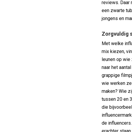
reviews. Daar 
een zwarte tu
jongens en man
Zorgvuldig 
Met welke infl
mix kiezen, vi
leunen op wie z
naar het aantal
grappige filmp
wie werken ze
maken? Wie zi
tussen 20 en 3
die bijvoorbee
influencermark
de influencers
erachter staan.