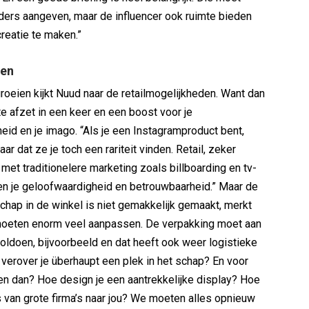
aders aangeven, maar de influencer ook ruimte bieden
creatie te maken.”
pen
roeien kijkt Nuud naar de retailmogelijkheden. Want dan
te afzet in een keer en een boost voor je
d en je imago. “Als je een Instagramproduct bent,
aar dat ze je toch een rariteit vinden. Retail, zeker
et traditionelere marketing zoals billboarding en tv-
n je geloofwaardigheid en betrouwbaarheid.” Maar de
schap in de winkel is niet gemakkelijk gemaakt, merkt
moeten enorm veel aanpassen. De verpakking moet aan
oldoen, bijvoorbeeld en dat heeft ook weer logistieke
verover je überhaupt een plek in het schap? En voor
n dan? Hoe design je een aantrekkelijke display? Hoe
s van grote firma’s naar jou? We moeten alles opnieuw