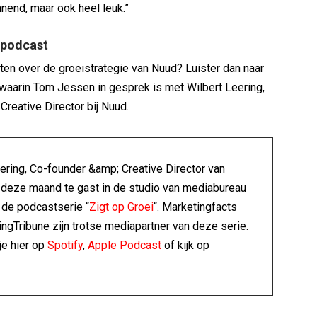
nnend, maar ook heel leuk.”
 podcast
ten over de groeistrategie van Nuud? Luister dan naar
aarin Tom Jessen in gesprek is met Wilbert Leering,
Creative Director bij Nuud.
ering, Co-founder &amp; Creative Director van
deze maand te gast in de studio van mediabureau
 de podcastserie “
Zigt op Groei
“. Marketingfacts
ngTribune zijn trotse mediapartner van deze serie.
je hier op
Spotify
,
Apple Podcast
of kijk op