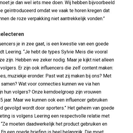
moet je dan wel iets mee doen. Wij hebben bijvoorbeeld
be geïntroduceerd omdat we vaak te horen kregen dat
nen de roze verpakking niet aantrekkelijk vonden.”
selecteren
uencers je in zee gaat, is een kwestie van een goede
ndt Leering. “Je hebt de types Sylvie Meis die vooral
e zijn. Hebben we zeker nodig. Maar je kijkt niet alleen
 volgers. Er zijn ook influencers die zelf content maken:
jes, muziekje eronder. Past wat zij maken bij ons? Met
 samen? Wat voor connecties kunnen we via hen
jn hun volgers? Onze kerndoelgroep zijn vrouwen
5 jaar. Maar we kunnen ook een influencer gebruiken
ld gevolgd wordt door sporters.” Het geheim van goede
eting is volgens Leering een respectvolle relatie met
. “Ze moeten daadwerkelijk het product gebruiken en
 En een goede briefing is heel belangrijk. Die moet