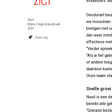
influencers. M
Deodorant best
ZIGT
we misschien li
https://zigt.nl/podcast
brengen met onz
ZIGT
dan weer minde
Geen tag
effectieve met 
“Verder spreek
“Als je het geb
of andere toeg
daardoor kunne
Onze naam staat
Snelle groei
Nuud is een di
bereikt alle g
“Grenzen besta