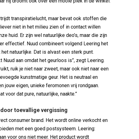
aar hij droomt ook over een mooie plek in de winkel.
rijdt transpiratielucht, maar bevat ook stoffen die
ever niet in het milieu zien of in contact willen
e huid. Er zijn wel natuurlijke deo’s, maar die zijn
r effectief. Nuud combineert volgend Leering het
het natuurlijke. Dat is alvast een sterk punt.
t Nuud aan omdat het geurloos is”, zegt Leering.
ruikt, ruik je niet naar zweet, maar ook niet naar een
evoegde kunstmatige geur. Het is neutraal en
n jouw eigen, unieke feromonen vrij rondgaan.
 voor dat pure, natuurlijke, naakte.”
 door toevallige vergissing
rect consumer brand. Het wordt online verkocht en
ebieden met een goed postsysteem. Leering:
an voor ons niet meer. Het product wordt