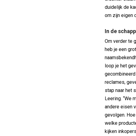
duidelijk de k
om zijn eigen 
In de schap
Om verder te g
heb je een gro
naamsbekendhei
loop je het gev
gecombineerd m
reclames, geve
stap naar het 
Leering. “We 
andere eisen v
gevolgen. Hoe 
welke producte
kijken inkoper