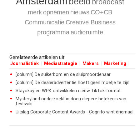
Amsterdam
beeld
broadcast
merk
opnemen
nieuws
CO+CB
Communicatie
Creative Business
programma
audioruimte
Gerelateerde artikelen uit:
Journalistiek
Mediastrategie
Makers
Marketing
[column] De suikerbom en de sluipmoordenaar
[column] De dealeradvertentie hoeft geen moetje te zijn
Stayokay en WPK ontwikkelen nieuw TikTok-format
Mysteryland onderzoekt in docu diepere betekenis van
festivals
Uitslag Corporate Content Awards - Cognito wint driemaal