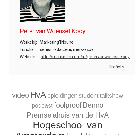
Peter van Woensel Kooy
Werkt bij:
MarketingTribune
Functie:
senior redacteur, merk-expert
Website:
http://nl.linkedin.com/in/petervanwoenselkooy
Profiel »
HvA
video
opleidingen
student
talkshow
foolproof
Benno
podcast
Premselahuis van de HvA
Hogeschool van