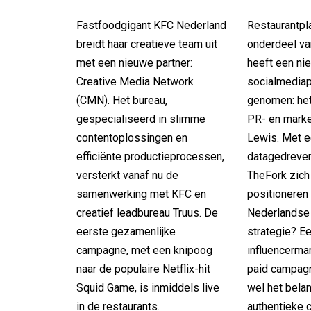
Fastfoodgigant KFC Nederland
Restaurantpl
breidt haar creatieve team uit
onderdeel van
met een nieuwe partner:
heeft een ni
Creative Media Network
socialmediap
(CMN). Het bureau,
genomen: het
gespecialiseerd in slimme
PR- en mark
contentoplossingen en
Lewis. Met e
efficiënte productieprocessen,
datagedreven
versterkt vanaf nu de
TheFork zich
samenwerking met KFC en
positioneren 
creatief leadbureau Truus. De
Nederlandse
eerste gezamenlijke
strategie? E
campagne, met een knipoog
influencermar
naar de populaire Netflix-hit
paid campag
Squid Game, is inmiddels live
wel het belan
in de restaurants.
authentieke 