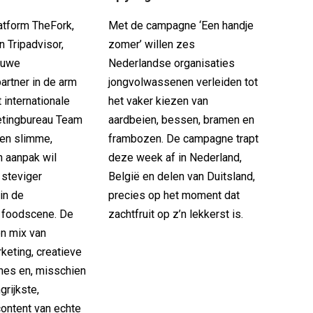
atform TheFork,
Met de campagne ‘Een handje
 Tripadvisor,
zomer’ willen zes
euwe
Nederlandse organisaties
artner in de arm
jongvolwassenen verleiden tot
 internationale
het vaker kiezen van
etingbureau Team
aardbeien, bessen, bramen en
en slimme,
frambozen. De campagne trapt
 aanpak wil
deze week af in Nederland,
 steviger
België en delen van Duitsland,
in de
precies op het moment dat
 foodscene. De
zachtfruit op z’n lekkerst is.
en mix van
keting, creatieve
nes en, misschien
grijkste,
content van echte