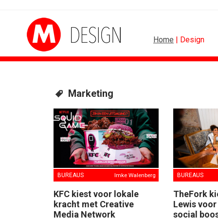
Home
| Design
FOOD EN RETAIL
MEDIA
Marketing
Blokker zet 130 jaar...
Sander Pluijm van Abo
Regionale lunchketens scoren hoogste...
Omnicom Media als eer
Gadiza Saaidi (Unilever): 'De beste...
Tien nieuwe genominee
Maggi lanceert Heat & Eat met...
Storytel zet luisteren 
Grolsch lanceert campagne voor...
Ster start Goede Loek
FSIN: Nederlanders eten uitbundiger...
Margriet van der Linden 
BUREAUS
Imke Walenberg
BUREAUS
KFC kiest voor lokale
TheFork k
kracht met Creative
Lewis voor
Media Network
social boo