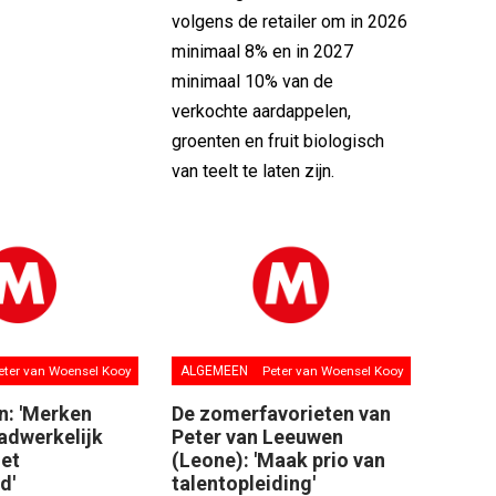
volgens de retailer om in 2026
minimaal 8% en in 2027
minimaal 10% van de
verkochte aardappelen,
groenten en fruit biologisch
van teelt te laten zijn.
eter van Woensel Kooy
ALGEMEEN
Peter van Woensel Kooy
n: 'Merken
De zomerfavorieten van
adwerkelijk
Peter van Leeuwen
et
(Leone): 'Maak prio van
d'
talentopleiding'