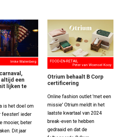
FOOD-EN-RETAIL
Imke Walenberg
Peter van Woensel Kooy
carnaval,
Otrium behaalt B Corp
altijd een
certificering
t lijken te
Online fashion outlet 'met een
missie' Otrium meldt in het
a is het doel om
laatste kwartaal van 2024
r feesten’ ieder
break-even te hebben
je mooier, beter
gedraaid en dat de
aken. Dit jaar