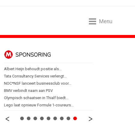
Menu
SPONSORING
ALGEMEEN
Albert Heijn behoudt positie als...
Marouschka Acquoij...
Tata Consultancy Services verlengt...
Ankie Hofste (Norah): 'M
NOC*NSF lanceert businessclub voor...
[column] De Nederlandse 
BMV verbindt naam aan PSV
Lotte Willemsen: Hoe me
Olympisch schaatsen in Thialf biedt...
[column] Rust is het ni
Lego laat opnieuw Formule 1-coureurs...
Efficiëntie is niet genoeg 