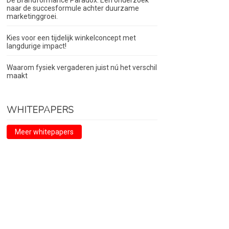
De Brandformance Paradox. Een onderzoek
naar de succesformule achter duurzame
marketinggroei.
Kies voor een tijdelijk winkelconcept met
langdurige impact!
Waarom fysiek vergaderen juist nú het verschil
maakt
WHITEPAPERS
Meer whitepapers