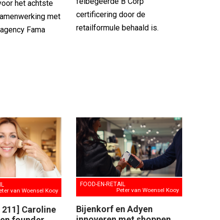
felbegeerde B Corp
voor het achtste
certificering door de
n samenwerking met
retailformule behaald is.
d agency Fama
FOOD-EN-RETAIL
IL
Peter van Woensel Kooy
eter van Woensel Kooy
Bijenkorf en Adyen
 211] Caroline
innoveren met shoppen
 en founder