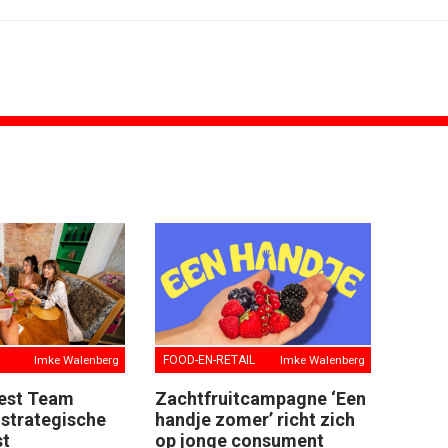
ONLINE MARKETING
vo Maxlead naar...
Banken hervatten campagne tegen...
ste in...
Nederland in kopgroep Europese...
rden voor Ster...
Allianz Direct ‘kaapt’...
onderweg...
VanMoof zet antidiefstal centraal
i
RTV Oost zet AI-presentator in voor...
blijft...
Greetz lanceert campagne met Roy...
Imke Walenberg
FOOD-EN-RETAIL
Imke Walenberg
iest Team
Zachtfruitcampagne ‘Een
 strategische
handje zomer’ richt zich
st
op jonge consument