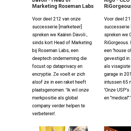
Marketing Roseman Labs
RiGorgeou
Voor deel 212 van onze
Voor deel 21
successerie [marketeer]
successerie 
spreken we Kaären Davoli ,
spreken we C
sinds kort Head of Marketing
RiGorgeous. 
bij Roseman Labs, een
een 'house of
deeptech onderneming die
gevestigd in
focust op dataprivacy en
als visagiste
encryptie. Ze voelt er zich
garage in 20
alsof ze in een raket heeft
intussen 65 
plaatsgenomen. 'Ik wil onze
'Onze USP’s z
merkpositie als global
en "medical".'
company verder helpen te
verbeteren'.