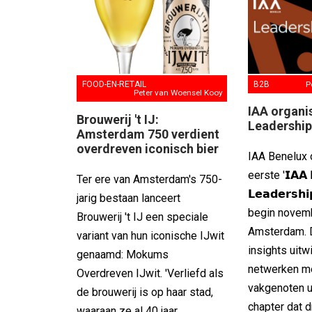
B2B
P
FOOD-EN-RETAIL
Peter van Woensel Kooy
IAA organi
Brouwerij 't IJ:
Leadershi
Amsterdam 750 verdient
overdreven iconisch bier
IAA Benelux 
eerste '𝗜𝗔𝗔 
Ter ere van Amsterdam's 750-
𝗟𝗲𝗮𝗱𝗲𝗿𝘀𝗵
jarig bestaan lanceert
begin novem
Brouwerij 't IJ een speciale
Amsterdam. D
variant van hun iconische IJwit
insights uit
genaamd: Mokums
netwerken m
Overdreven IJwit. 'Verliefd als
vakgenoten ui
de brouwerij is op haar stad,
chapter dat d
waaraan ze al 40 jaar