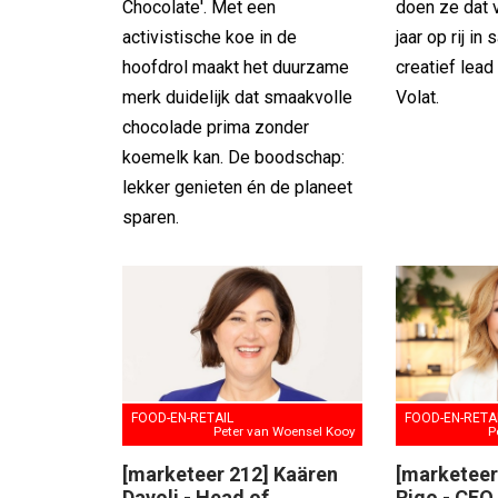
Chocolate'. Met een
doen ze dat 
activistische koe in de
jaar op rij i
hoofdrol maakt het duurzame
creatief lea
merk duidelijk dat smaakvolle
Volat.
chocolade prima zonder
koemelk kan. De boodschap:
lekker genieten én de planeet
sparen.
FOOD-EN-RETAIL
FOOD-EN-RETA
Peter van Woensel Kooy
P
[marketeer 212] Kaären
[marketeer
Davoli - Head of
Rigo - CEO