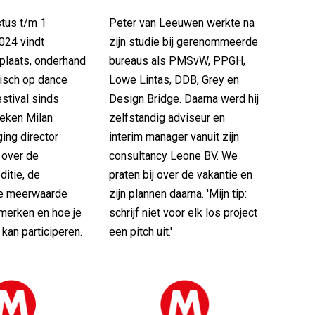
tus t/m 1
Peter van Leeuwen werkte na
024 vindt
zijn studie bij gerenommeerde
plaats, onderhand
bureaus als PMSvW, PPGH,
isch op dance
Lowe Lintas, DDB, Grey en
stival sinds
Design Bridge. Daarna werd hij
reken Milan
zelfstandig adviseur en
ing director
interim manager vanuit zijn
 over de
consultancy Leone BV. We
ditie, de
praten bij over de vakantie en
de meerwaarde
zijn plannen daarna. 'Mijn tip:
 merken en hoe je
schrijf niet voor elk los project
 kan participeren.
een pitch uit.'