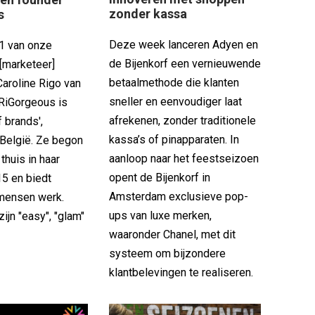
zonder kassa
s
Deze week lanceren Adyen en
1 van onze
de Bijenkorf een vernieuwende
[marketeer]
betaalmethode die klanten
aroline Rigo van
sneller en eenvoudiger laat
RiGorgeous is
afrekenen, zonder traditionele
 brands',
kassa’s of pinapparaten. In
 België. Ze begon
aanloop naar het feestseizoen
 thuis in haar
opent de Bijenkorf in
15 en biedt
Amsterdam exclusieve pop-
mensen werk.
ups van luxe merken,
ijn "easy", "glam"
waaronder Chanel, met dit
systeem om bijzondere
klantbelevingen te realiseren.