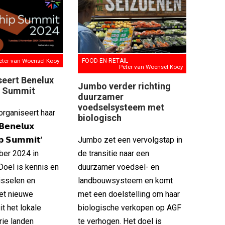
eter van Woensel Kooy
FOOD-EN-RETAIL
Peter van Woensel Kooy
seert Benelux
Jumbo verder richting
p Summit
duurzamer
voedselsysteem met
organiseert haar
biologisch
𝗲𝗻𝗲𝗹𝘂𝘅
𝗽 𝗦𝘂𝗺𝗺𝗶𝘁'
Jumbo zet een vervolgstap in
ber 2024 in
de transitie naar een
oel is kennis en
duurzamer voedsel- en
wisselen en
landbouwsysteem en komt
et nieuwe
met een doelstelling om haar
t het lokale
biologische verkopen op AGF
rie landen
te verhogen. Het doel is