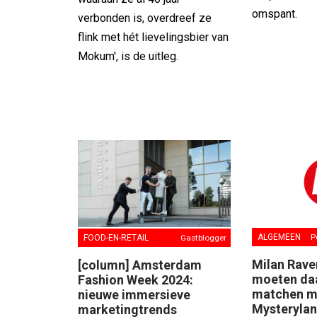
omspant.
verbonden is, overdreef ze
flink met hét lievelingsbier van
Mokum', is de uitleg.
ALGEMEEN
P
FOOD-EN-RETAIL
Gastblogger
Milan Rave
[column] Amsterdam
moeten da
Fashion Week 2024:
matchen m
nieuwe immersieve
Mysterylan
marketingtrends