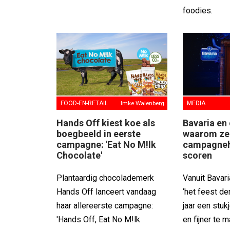
foodies.
FOOD-EN-RETAIL
Imke Walenberg
MEDIA
Hands Off kiest koe als
Bavaria en 
boegbeeld in eerste
waarom ze 
campagne: 'Eat No M!lk
campagnehi
Chocolate'
scoren
Plantaardig chocolademerk
Vanuit Bavari
Hands Off lanceert vandaag
‘het feest de
haar allereerste campagne:
jaar een stuk
'Hands Off, Eat No M!lk
en fijner te m