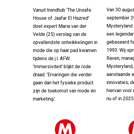
Van 30 augus
Vanuit trendhub ‘The Unsafe
september 2
House of Jaafar El Hazred’
Mysteryland 
doet expert Maria van der
een legendar
Velde (25) verslag van de
gebaseerd fe
opvallendste ontwikkelingen in
1993. Wij sp
mode die op haar pad kwamen
Raven, manag
tijdens de j.l. AFW.
Mysteryland,
'Immersiviteit' blijkt de rode
aanstaande e
draad. 'Ervaringen die verder
innovaties, 
gaan dan het fysieke product
hiervan voor
zijn de toekomst van mode én
nu of in 2025
marketing.'