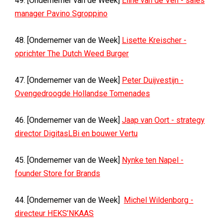
49. [Ondernemer van de Week]
Eline van de Ven - sales
manager Pavino Sgroppino
48. [Ondernemer van de Week]
Lisette Kreischer -
oprichter The Dutch Weed Burger
47. [Ondernemer van de Week]
Peter Duijvestijn -
Ovengedroogde Hollandse Tomenades
46. [Ondernemer van de Week]
Jaap van Oort - strategy
director DigitasLBi en bouwer Vertu
45. [Ondernemer van de Week]
Nynke ten Napel -
founder Store for Brands
44. [Ondernemer van de Week]
Michel Wildenborg -
directeur HEKS’NKAAS