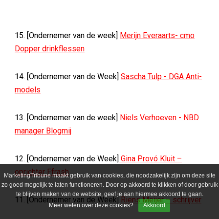
15. [Ondernemer van de week]
Merijn Everaarts- cmo
Dopper drinkflessen
14. [Ondernemer van de Week]
Sascha Tulp - DGA Anti-
models
13. [Ondernemer van de week]
Niels Verhoeven - NBD
manager Blogmij
12. [Ondernemer van de Week]
Gina Provó Kluit –
oprichter Ffrash
MarketingTribune maakt gebruik van cookies, die noodzakelijk zijn om deze site
zo goed mogelijk te laten functioneren. Door op akkoord te klikken of door gebruik
te blijven maken van de website, geef je aan hiermee akkoord te gaan.
11. [Ondernemer van de Week]
Riens Meijer – schrijver
Meer weten over deze cookies?
Akkoord