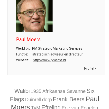
Paul Moers
Werkt bij:
PM Strategic Marketing Services
Functie:
strategisch adviseur en directeur
Website:
http://www.pmsms.nl
Profiel »
Walibi
Six
1935
Afrikaanse Savanne
Paul
Flags
Frank Beers
Duinrell
dorp
Moers
Efteling
TvM
Eric van Engelen