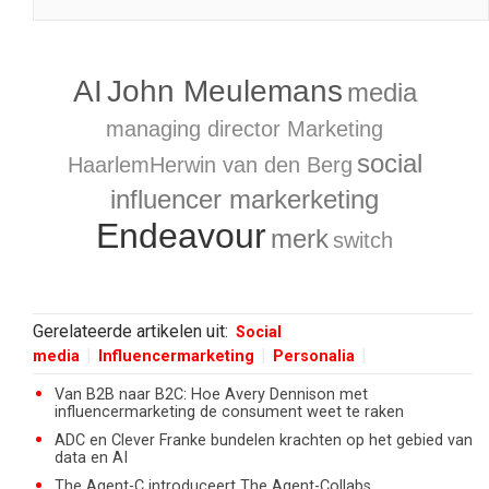
AI
John Meulemans
media
managing director Marketing
social
HaarlemHerwin van den Berg
influencer markerketing
Endeavour
merk
switch
Gerelateerde artikelen uit:
Social
media
Influencermarketing
Personalia
Van B2B naar B2C: Hoe Avery Dennison met
influencermarketing de consument weet te raken
ADC en Clever Franke bundelen krachten op het gebied van
data en AI
The Agent-C introduceert The Agent-Collabs