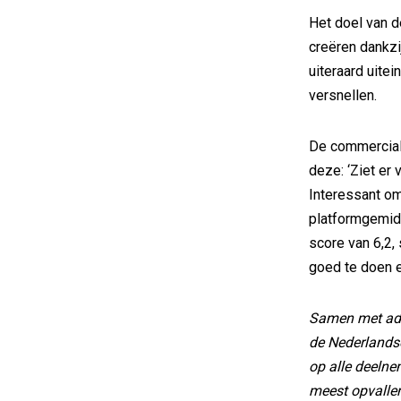
Het doel van 
creëren dankzi
uiteraard uite
versnellen.
De commercial 
deze: ‘Ziet er 
Interessant om
platformgemidd
score van 6,2,
goed te doen e
Samen met adv
de Nederlands
op alle deeln
meest opvalle