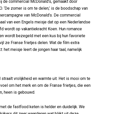
ij de commercial McDonald’s, gemaakt door
‘De zomer is om te delen,’ is de boodschap van
ercampagne van McDonald’s. De commercial
rhaal van een Engels meisje dat op een Nederlandse
fd wordt op vakantiekracht Koen. Hun romance
 en wordt bezegeld met een kus bij hun favoriete
wijl ze Franse frietjes delen. Wat de film extra
: het meisje leert de jongen haar taal, namelijk
straalt vrolijkheid en warmte uit. Het is mooi om te
evoel om het merk en om de Franse frietjes, die een
n, heen is gebouwd.
met de fastfood keten is helder en duidelijk. We
ijkers dit zeer waarderen wat blijkt uit deze