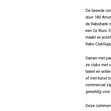
De tweede com
door 180 Amst
de Rabobank na
een 2e thuis. E
maakt en jezel
Rabo ClubSupp
Samen met par
ze clubs met v
talent en will
of met kunst be
commercial zi
geweldig voor
Deze commercial