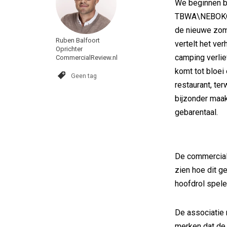
We beginnen b
TBWA\NEBOKO. 
de nieuwe zom
Ruben Balfoort
vertelt het ve
Oprichter
camping verlie
CommercialReview.nl
komt tot bloei
Geen tag
restaurant, ter
bijzonder maakt
gebarentaal.
De commercial 
zien hoe dit g
hoofdrol spele
De associatie 
merken dat de k