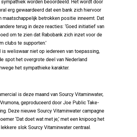
s sympathiek worden beoordeeld. Het wordt door
oral erg gewaardeerd dat een bank zich hiervoor
n maatschappelijk betrokken positie inneemt. Dat
ndere terug in deze reacties: ‘Goed initiatief van
Goed om te zien dat Rabobank zich inzet voor de
 clubs te supporten.’
is weliswaar niet op iedereen van toepassing,
de spot het overgrote deel van Nederland
nwege het sympathieke karakter.
mercial is deze maand van Sourcy Vitaminwater,
 Vrumona, geproduceerd door Joe Public Take-
ing. Deze nieuwe Sourcy Vitaminwater campagne
noemer ‘Dat doet wat met je,’ met een knipoog het
 lekkere slok Sourcy Vitaminwater centraal.