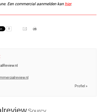
une. Een commercial aanmelden kan
hier
.
0
t
lReview.nl
ommercialreview.nl
Profiel »
lreview
Sourcy