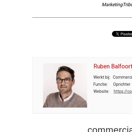
MarketingTrib
Ruben Balfoor
Werkt bij:
Commercia
Functie:
Oprichter
Website:
https://c
commercia