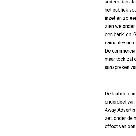
anders dan al
het publiek vo
inzet en zo ee
zien we onder a
een bank’ en ‘
samenleving om
De commercial 
maar toch zal 
aanspreken va
De laatste com
onderdeel van
Away Advertis
zet, onder de 
effect van een