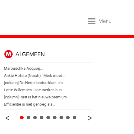
Menu
ALGEMEEN
B2B
Marouschka Acquoij...
Marketing mix modelling 
Ankie Hofste (Norah): 'Merk moet...
Adform werkt aan open 
[column] De Nederlandse klant als...
Special Ops bouwt merk 
Lotte Willemsen: Hoe merken hun...
De marketingwereld optim
[column] Rust is het nieuwe premium
De marketingkracht van 
Efficiëntie is niet genoeg als...
Marketingtransfers wee