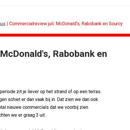
aus
| Commercialreview juli: McDonald's, Rabobank en Sourcy
: McDonald's, Rabobank en
SPONSORING
Albert Heijn behoudt positie als...
Tata Consultancy Services verlengt...
NOC*NSF lanceert businessclub voor...
BMV verbindt naam aan PSV
riode zit je liever op het strand of op een terras.
Olympisch schaatsen in Thialf biedt...
gen schiet er dan vaak bij in. Dat zien we dan ook
Lego laat opnieuw Formule 1-coureurs...
antal nieuwe commercials dat we voorbij zien
hten we er graag 3 uit.