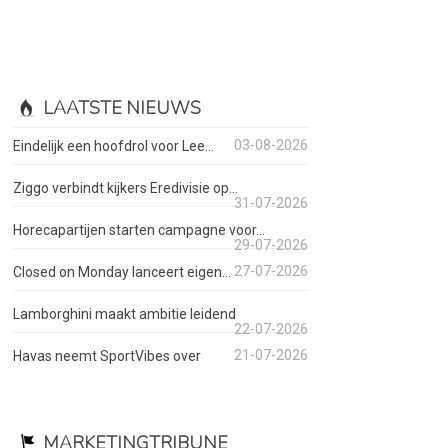
LAATSTE NIEUWS
03-08-2026
Eindelijk een hoofdrol voor Lee...
Ziggo verbindt kijkers Eredivisie op...
31-07-2026
Horecapartijen starten campagne voor...
29-07-2026
27-07-2026
Closed on Monday lanceert eigen...
Lamborghini maakt ambitie leidend
22-07-2026
21-07-2026
Havas neemt SportVibes over
MARKETINGTRIBUNE