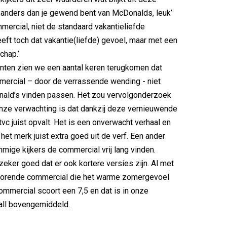
l anders dan je gewend bent van McDonalds, leuk’
ercial, niet de standaard vakantieliefde
eft toch dat vakantie(liefde) gevoel, maar met een
chap.’
nten zien we een aantal keren terugkomen dat
mercial – door de verrassende wending - niet
nald’s vinden passen. Het zou vervolgonderzoek
nze verwachting is dat dankzij deze vernieuwende
tvc juist opvalt. Het is een onverwacht verhaal en
het merk juist extra goed uit de verf. Een ander
mmige kijkers de commercial vrij lang vinden.
zeker goed dat er ook kortere versies zijn. Al met
scorende commercial die het warme zomergevoel
commercial scoort een 7,5 en dat is in onze
all bovengemiddeld.