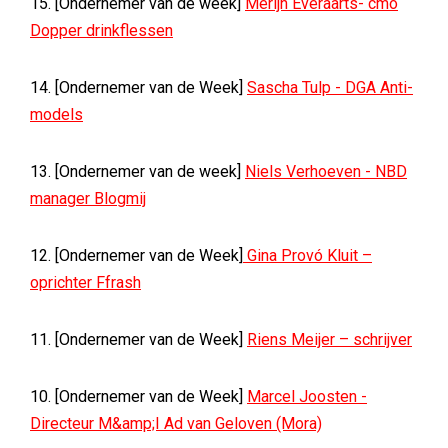
15. [Ondernemer van de week]
Merijn Everaarts- cmo
Dopper drinkflessen
14. [Ondernemer van de Week]
Sascha Tulp - DGA Anti-
models
13. [Ondernemer van de week]
Niels Verhoeven - NBD
manager Blogmij
12. [Ondernemer van de Week]
Gina Provó Kluit –
oprichter Ffrash
11. [Ondernemer van de Week]
Riens Meijer – schrijver
10. [Ondernemer van de Week]
Marcel Joosten -
Directeur M&amp;I Ad van Geloven (Mora)