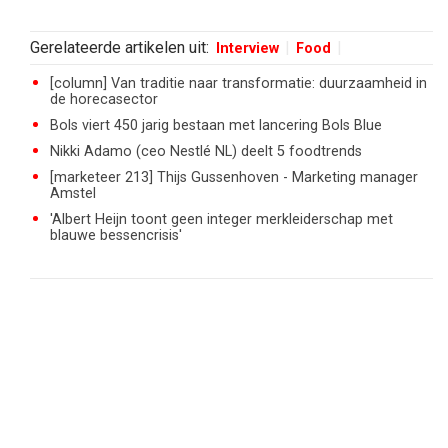
Gerelateerde artikelen uit:
Interview
Food
[column] Van traditie naar transformatie: duurzaamheid in
de horecasector
Bols viert 450 jarig bestaan met lancering Bols Blue
Nikki Adamo (ceo Nestlé NL) deelt 5 foodtrends
[marketeer 213] Thijs Gussenhoven - Marketing manager
Amstel
'Albert Heijn toont geen integer merkleiderschap met
blauwe bessencrisis'