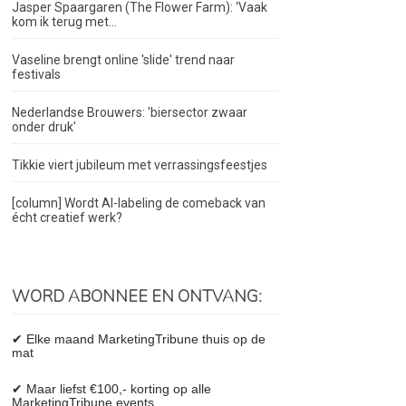
Jasper Spaargaren (The Flower Farm): ‘Vaak
kom ik terug met...
Vaseline brengt online 'slide' trend naar
festivals
Nederlandse Brouwers: 'biersector zwaar
onder druk'
Tikkie viert jubileum met verrassingsfeestjes
[column] Wordt AI-labeling de comeback van
écht creatief werk?
WORD ABONNEE EN ONTVANG:
✔ Elke maand MarketingTribune thuis op de
mat
✔ Maar liefst €100,- korting op alle
MarketingTribune events