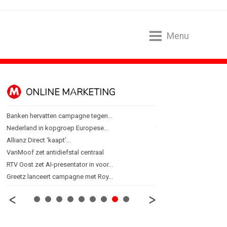
Menu
ONLINE MARKETING
SPONSORI
Banken hervatten campagne tegen...
Albert Heijn behoudt posi
Nederland in kopgroep Europese...
Tata Consultancy Service
Allianz Direct ‘kaapt’...
NOC*NSF lanceert busine
VanMoof zet antidiefstal centraal
BMV verbindt naam aan
RTV Oost zet AI-presentator in voor...
Olympisch schaatsen in T
Greetz lanceert campagne met Roy...
Lego laat opnieuw Formu