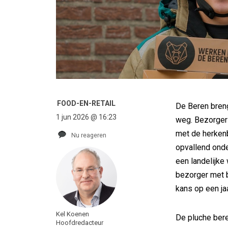
FOOD-EN-RETAIL
De Beren breng
1 jun 2026 @ 16:23
weg. Bezorgers
met de herkenba
Nu reageren
opvallend onde
een landelijke
bezorger met b
kans op een jaa
Kel Koenen
De pluche bere
Hoofdredacteur