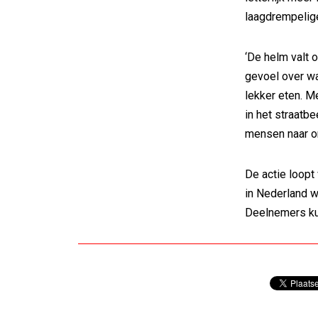
laagdrempelige
‘De helm valt 
gevoel over wa
lekker eten. 
in het straatb
mensen naar om
De actie loopt
in Nederland w
Deelnemers ku