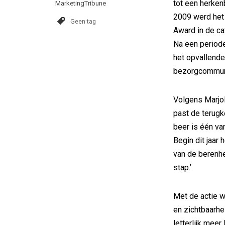
tot een herken
MarketingTribune
2009 werd het
Geen tag
Award in de ca
Na een period
het opvallende
bezorgcommuni
Volgens Marjol
past de terugk
beer is één v
Begin dit jaar 
van de berenhe
stap.’
Met de actie w
en zichtbaarhe
letterlijk mee