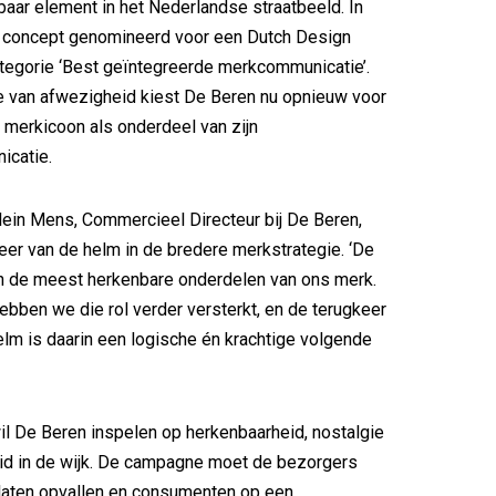
baar element in het Nederlandse straatbeeld. In
 concept genomineerd voor een Dutch Design
tegorie ‘Best geïntegreerde merkcommunicatie’.
e van afwezigheid kiest De Beren nu opnieuw voor
 merkicoon als onderdeel van zijn
catie.
ein Mens, Commercieel Directeur bij De Beren,
eer van de helm in de bredere merkstrategie. ‘De
an de meest herkenbare onderdelen van ons merk.
hebben we die rol verder versterkt, en de terugkeer
lm is daarin een logische én krachtige volgende
il De Beren inspelen op herkenbaarheid, nostalgie
id in de wijk. De campagne moet de bezorgers
r laten opvallen en consumenten op een