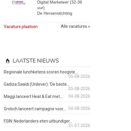
Digital Marketeer (32-36
uur)
De Hersenstichting
Alle vacatures »
Vacature plaatsen
LAATSTE NIEUWS
Regionale lunchketens scoren hoogste...
05-08-2026
Gadiza Saaidi (Unilever): 'De beste...
05-08-2026
04-08-2026
Maggi lanceert Heat & Eat met...
04-08-2026
Grolsch lanceert campagne voor...
FSIN: Nederlanders eten uitbundiger...
31-07-2026