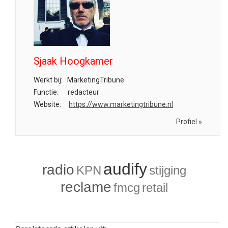
Sjaak Hoogkamer
Werkt bij:
MarketingTribune
Functie:
redacteur
Website:
https://www.marketingtribune.nl
Profiel »
audify
radio
KPN
stijging
reclame
fmcg
retail