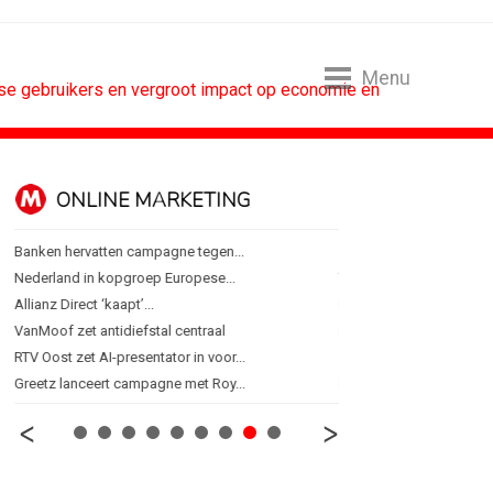
Menu
ese gebruikers en vergroot impact op economie en
ONLINE MARKETING
SPONSORI
Banken hervatten campagne tegen...
Albert Heijn behoudt posi
Nederland in kopgroep Europese...
Tata Consultancy Service
Allianz Direct ‘kaapt’...
NOC*NSF lanceert busine
VanMoof zet antidiefstal centraal
BMV verbindt naam aan
RTV Oost zet AI-presentator in voor...
Olympisch schaatsen in T
Greetz lanceert campagne met Roy...
Lego laat opnieuw Formu