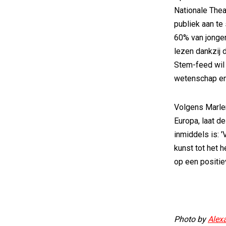
Nationale Thea
publiek aan te
60% van jonger
lezen dankzij 
Stem-feed wil 
wetenschap en
Volgens Marle
Europa, laat d
inmiddels is: 
kunst tot het h
op een positiev
Photo by
Alex