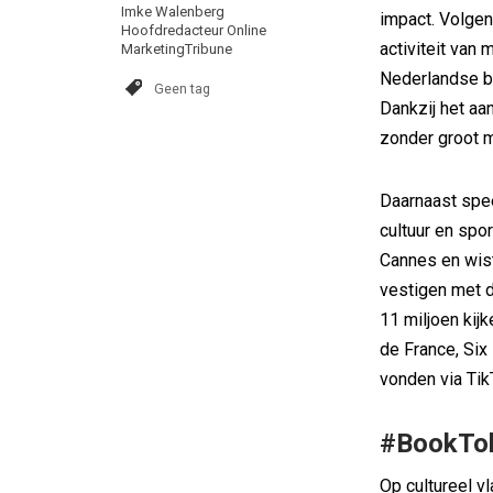
Imke Walenberg
impact. Volge
Hoofdredacteur Online
activiteit van
MarketingTribune
Nederlandse b
Geen tag
Dankzij het aa
zonder groot m
Daarnaast spee
cultuur en spor
Cannes en wis
vestigen met d
11 miljoen kij
de France, Six
vonden via Tik
#BookTo
Op cultureel v