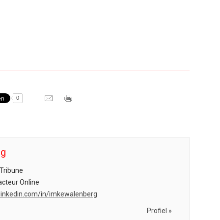
0
rg
Tribune
cteur Online
l.linkedin.com/in/imkewalenberg
Profiel »