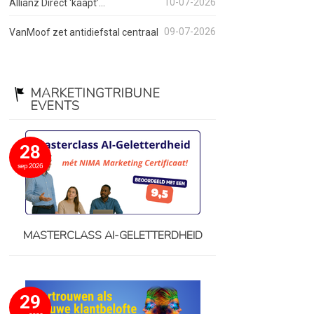
10-07-2026
Allianz Direct ‘kaapt’...
09-07-2026
VanMoof zet antidiefstal centraal
MARKETINGTRIBUNE
EVENTS
28
sep 2026
MASTERCLASS AI-GELETTERDHEID
29