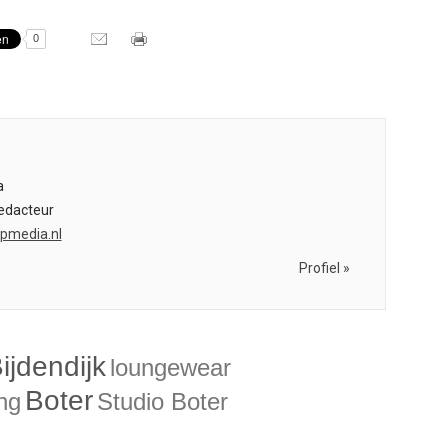
0
s
a
edacteur
bpmedia.nl
Profiel »
Bijdendijk
loungewear
Boter
ng
Studio Boter