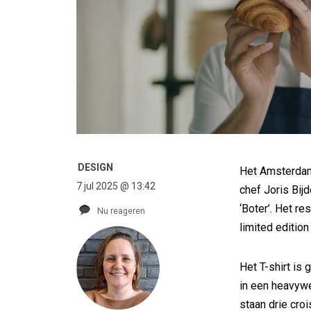
DESIGN
Het Amsterda
7 jul 2025 @ 13:42
chef Joris Bij
‘Boter’. Het r
Nu reageren
limited edition 
Het T-shirt is
in een heavywe
staan drie cro