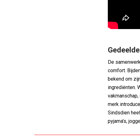
Gedeelde
De samenwerki
comfort. Bijden
bekend om zijn
ingrediënten. 
vakmanschap, r
merk introduce
Sindsdien heef
pyjama’s, jogge