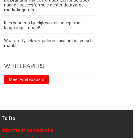
De Brandformance Paradox. Een onderzoek
naar de succesformule achter duurzame
marketinggroei.
Kies voor een tijdelijk winkelconcept met
langdurige impact!
Waarom fysiek vergaderen juist nú het verschil
maakt
WHITEPAPERS
Meer whitepapers
To Do
Informeer de redactie