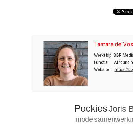
Tamara de Vo
Werkt bij:
BBP Medi
Functie:
Allround r
Website:
https://b
Pockies
Joris 
mode
samenwerki