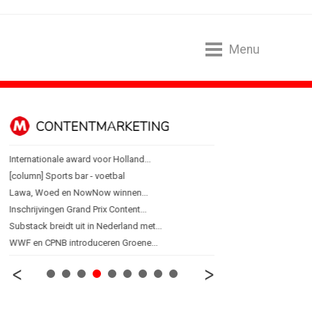
Menu
CONTENTMARKETING
DESIGN
Internationale award voor Holland...
PRO bouwt identiteit r
[column] Sports bar - voetbal
Coca-Cola: verpakking kri
Lawa, Woed en NowNow winnen...
Blond Amsterdam ontwer
Inschrijvingen Grand Prix Content...
Porsche kiest emotie bo
Substack breidt uit in Nederland met...
KNVB toont Oranje-portret
WWF en CPNB introduceren Groene...
Studenten filteren sigare