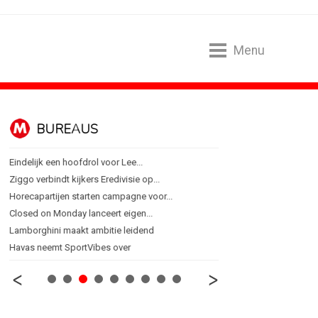
Menu
BUREAUS
CONTENTM
Eindelijk een hoofdrol voor Lee...
Internationale award voo
Ziggo verbindt kijkers Eredivisie op...
[column] Sports bar - vo
Horecapartijen starten campagne voor...
Lawa, Woed en NowNow 
Closed on Monday lanceert eigen...
Inschrijvingen Grand Prix
Lamborghini maakt ambitie leidend
Substack breidt uit in N
Havas neemt SportVibes over
WWF en CPNB introducer