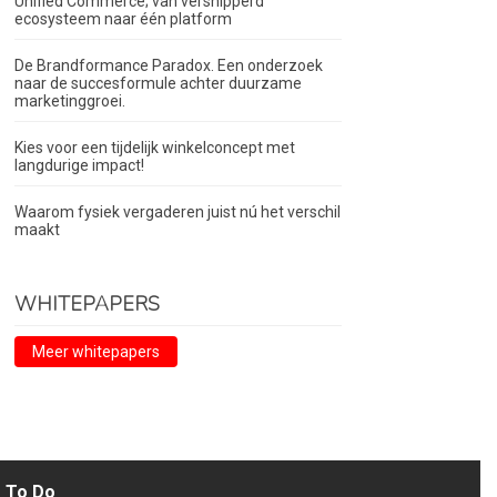
Unified Commerce; van versnipperd
ecosysteem naar één platform
De Brandformance Paradox. Een onderzoek
naar de succesformule achter duurzame
marketinggroei.
Kies voor een tijdelijk winkelconcept met
langdurige impact!
Waarom fysiek vergaderen juist nú het verschil
maakt
WHITEPAPERS
Meer whitepapers
To Do