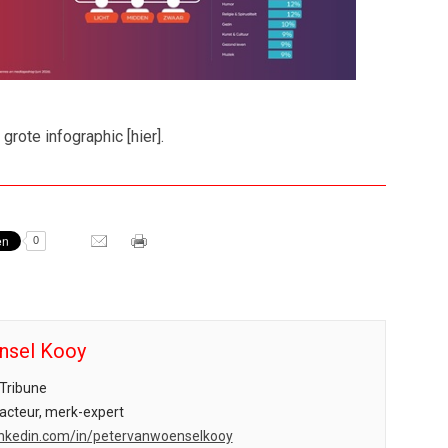
 grote infographic [hier].
0
nsel Kooy
Tribune
acteur, merk-expert
.linkedin.com/in/petervanwoenselkooy