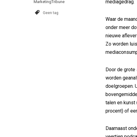
mediagedrag.
MarketingTribune
Geen tag
Waar de maande
onder meer dow
nieuwe aflever
Zo worden luis
mediaconsumpti
Door de grote
worden geanal
doelgroepen. U
bovengemiddeld
talen en kunst 
procent) of een
Daarnaast ond
veertien podca