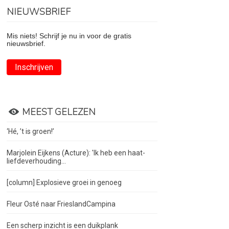
NIEUWSBRIEF
Mis niets! Schrijf je nu in voor de gratis
nieuwsbrief.
Inschrijven
MEEST GELEZEN
‘Hé, ’t is groen!’
Marjolein Eijkens (Acture): 'Ik heb een haat-
liefdeverhouding...
[column] Explosieve groei in genoeg
Fleur Osté naar FrieslandCampina
Een scherp inzicht is een duikplank