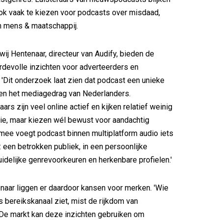
ok vaak te kiezen voor podcasts over misdaad,
 mens & maatschappij.
ij Hentenaar, directeur van Audify, bieden de
rdevolle inzichten voor adverteerders en
'Dit onderzoek laat zien dat podcast een unieke
nen het mediagedrag van Nederlanders.
ars zijn veel online actief en kijken relatief weinig
isie, maar kiezen wél bewust voor aandachtig
rmee voegt podcast binnen multiplatform audio iets
: een betrokken publiek, in een persoonlijke
uidelijke genrevoorkeuren en herkenbare profielen.'
aar liggen er daardoor kansen voor merken. 'Wie
s bereikskanaal ziet, mist de rijkdom van
 De markt kan deze inzichten gebruiken om