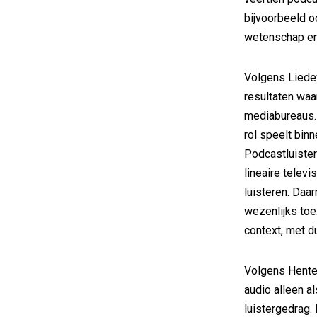
bijvoorbeeld o
wetenschap en
Volgens Liedew
resultaten waa
mediabureaus. 
rol speelt bin
Podcastluistera
lineaire telev
luisteren. Daa
wezenlijks toe
context, met d
Volgens Henten
audio alleen al
luistergedrag.