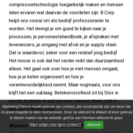
compressietechnologie toegankelijk maken en mensen
laten ervaren wat daarvan de voordelen zijn. B Corp
helpt ons vooral om als bedrijf professioneler te
worden. Het dwingt je om goed te kijken naar je
processen, je personeelshandboek, je afspraken met
leveranciers, je omgang met afval en je supply chain.
Dat is waardevol, zeker voor een relatief jong bedrijf.
Het mooie is ook dat het verder reikt dan duurzaamheid
alleen. Het gaat ook over hoe je met mensen omgaat,
hoe je je keten organiseert en hoe je
verantwoordelijkheid neemt. Maar nogmaals, voor ons
blijft het een sublaag. Betekenisvolheid zit bij Stox in
eerste instantie in wat we voor mensen doen, niet in
MarketingTribune maakt gebruik van cookies, die noodzakelijk zijn om deze site
een certificeringslogo.
zo goed mogelijk te laten functioneren. Door op akkoord te klikken of door gebruik
te blijven maken van de website, geef je aan hiermee akkoord te gaan.
Meer weten over deze cookies?
Akkoord
Wanneer is jouw missie geslaagd?