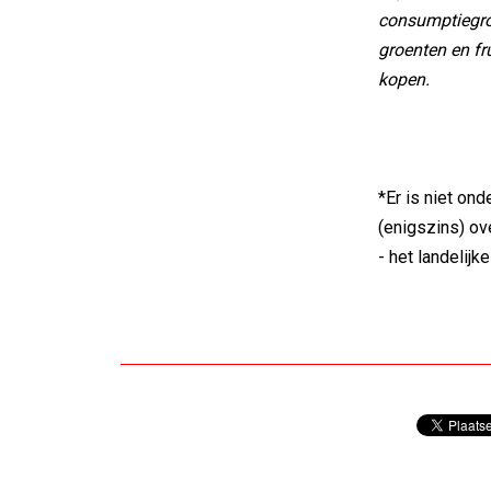
consumptiegroe
groenten en fr
kopen.
*Er is niet ond
(enigszins) ov
- het landelijk