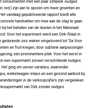
 dat consumenten met een paar simpele
nudges
er, red.) zijn aan te sporen om meer groenten en
. Het vandaag gepubliceerde rapport biedt alle
concrete handvatten om mee aan de slag te gaan
 bij het behalen van de doelen in het Nationaal
rd. Voor het experiment werd een Dirk-filiaal in
 gedurende zes weken omgetoverd tot ‘Ga Voor
oenten en fruit kregen, door subtiele aanpassingen
geving, een prominentere plek. Voor het eerst in
 in een supermarkt zoveel verschillende nudges
t. Het ging om zeven variaties, waaronder
jes, winkelwagen-inlays en een gezond aanbod bij
eranderingen in de verkoopcijfers zijn vergeleken
olesupermarkt van Dirk zonder nudges.
ultaten