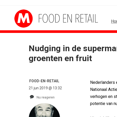
Ho
Nudging in de supermar
B2B
BUREAUS
groenten en fruit
Marketing mix modelling terug van...
Eindelijk een hoofdrol 
Adform werkt aan open standaard...
Ziggo verbindt kijkers 
Special Ops bouwt merk rond...
Horecapartijen starte
De marketingwereld optimaliseert...
Closed on Monday lanc
FOOD-EN-RETAIL
Nederlanders e
De marketingkracht van De...
Lamborghini maakt am
21 jun 2019 @ 13:32
Nationaal Acti
Marketingtransfers week 28, 2026
Havas neemt SportVib
verhogen en st
Nu reageren
potentie van n