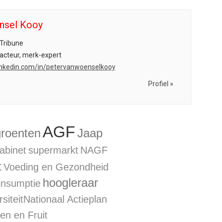
nsel Kooy
Tribune
acteur, merk-expert
.linkedin.com/in/petervanwoenselkooy
Profiel »
AGF
groenten
Jaap
abinet
supermarkt
NAGF
t
Voeding en Gezondheid
hoogleraar
onsumptie
rsiteitNationaal Actieplan
en en Fruit