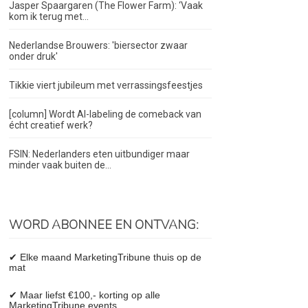
Jasper Spaargaren (The Flower Farm): ‘Vaak
kom ik terug met...
Nederlandse Brouwers: 'biersector zwaar
onder druk'
Tikkie viert jubileum met verrassingsfeestjes
[column] Wordt AI-labeling de comeback van
écht creatief werk?
FSIN: Nederlanders eten uitbundiger maar
minder vaak buiten de...
WORD ABONNEE EN ONTVANG:
✔ Elke maand MarketingTribune thuis op de
mat
✔ Maar liefst €100,- korting op alle
MarketingTribune events