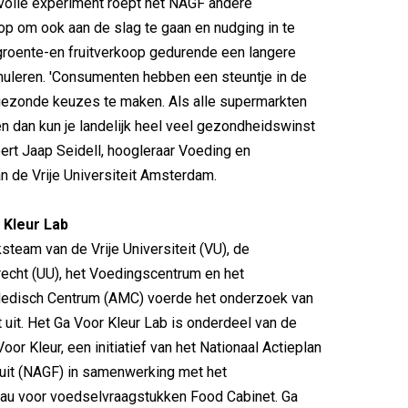
volle experiment roept het NAGF andere
p om ook aan de slag te gaan en nudging in te
groente-en fruitverkoop gedurende een langere
muleren. 'Consumenten hebben een steuntje in de
gezonde keuzes te maken. Als alle supermarkten
n dan kun je landelijk heel veel gezondheidswinst
eert Jaap Seidell, hoogleraar Voeding en
 de Vrije Universiteit Amsterdam.
 Kleur Lab
team van de Vrije Universiteit (VU), de
trecht (UU), het Voedingscentrum en het
disch Centrum (AMC) voerde het onderzoek van
 uit. Het Ga Voor Kleur Lab is onderdeel van de
or Kleur, een initiatief van het Nationaal Actieplan
uit (NAGF) in samenwerking met het
u voor voedselvraagstukken Food Cabinet. Ga