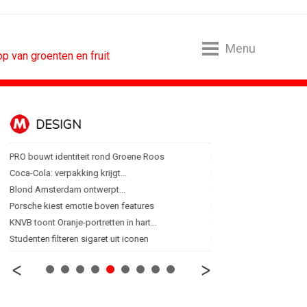
Menu
p van groenten en fruit
DESIGN
FOOD EN R
PRO bouwt identiteit rond Groene Roos
Blokker zet 130 jaar...
Coca-Cola: verpakking krijgt...
Regionale lunchketens s
Blond Amsterdam ontwerpt...
Gadiza Saaidi (Unilever):
Porsche kiest emotie boven features
Maggi lanceert Heat & Ea
KNVB toont Oranje-portretten in hart...
Grolsch lanceert campag
Studenten filteren sigaret uit iconen
FSIN: Nederlanders eten 