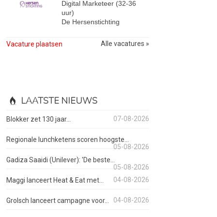
Digital Marketeer (32-36
uur)
De Hersenstichting
Alle vacatures »
Vacature plaatsen
LAATSTE NIEUWS
07-08-2026
Blokker zet 130 jaar...
Regionale lunchketens scoren hoogste...
05-08-2026
Gadiza Saaidi (Unilever): 'De beste...
05-08-2026
04-08-2026
Maggi lanceert Heat & Eat met...
04-08-2026
Grolsch lanceert campagne voor...