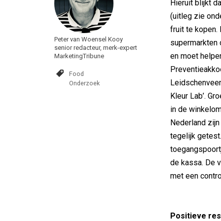
Hieruit blijkt
(uitleg zie ond
fruit te kopen
Peter van Woensel Kooy
supermarkten 
senior redacteur, merk-expert
en moet helpen
MarketingTribune
Preventieakkoo
Food
Leidschenveen
Onderzoek
Kleur Lab’. Gr
in de winkelom
Nederland zijn
tegelijk getes
toegangspoort
de kassa. De v
met een contr
Positieve res