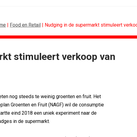
me
|
Food en Retail
| Nudging in de supermarkt stimuleert verkoo
kt stimuleert verkoop van
CONTENTMARKETING
voor Lee...
Internationale award voor Holland...
Eredivisie op...
[column] Sports bar - voetbal
n campagne voor...
Lawa, Woed en NowNow winnen...
eert eigen...
Inschrijvingen Grand Prix Content...
ten nog steeds te weinig groenten en fruit. Het
bitie leidend
Substack breidt uit in Nederland met...
eplan Groenten en Fruit (NAGF) wil de consumptie
es over
WWF en CPNB introduceren Groene...
artte eind 2018 een uniek experiment naar de
udges in de supermarkt.