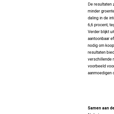
De resultaten 
minder groente
daling in de i
6,6 procent, t
Verder blijkt 
aantoonbaar ef
nodig om koopg
resultaten bied
verschillende 
voorbeeld voo
aanmoedigen o
Samen aan de