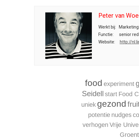
Peter van Woe
Werkt bij:
Marketing
Functie:
senior red
Website:
http://nl
food
experiment
Seidell
start
Food C
gezond
frui
uniek
potentie
nudges
c
verhogen
Vrije Unive
Groent