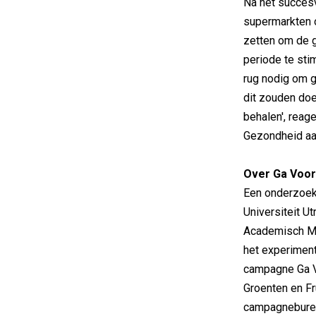
Na het succes
supermarkten o
zetten om de 
periode te sti
rug nodig om 
dit zouden doe
behalen', reag
Gezondheid aan
Over Ga Voor
Een onderzoeks
Universiteit U
Academisch Me
het experiment
campagne Ga Vo
Groenten en Fr
campagneburea