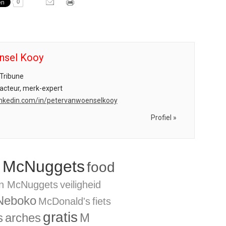
0
nsel Kooy
Tribune
acteur, merk-expert
.linkedin.com/in/petervanwoenselkooy
Profiel »
 McNuggets
food
en McNuggets
veiligheid
Neboko
McDonald's
fiets
gratis
s
arches
M