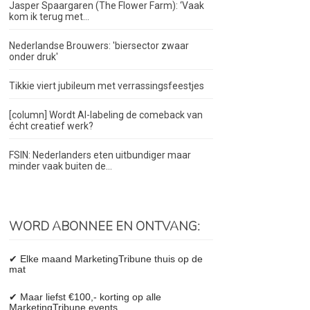
Jasper Spaargaren (The Flower Farm): ‘Vaak
kom ik terug met...
Nederlandse Brouwers: 'biersector zwaar
onder druk'
Tikkie viert jubileum met verrassingsfeestjes
[column] Wordt AI-labeling de comeback van
écht creatief werk?
FSIN: Nederlanders eten uitbundiger maar
minder vaak buiten de...
WORD ABONNEE EN ONTVANG:
✔ Elke maand MarketingTribune thuis op de
mat
✔ Maar liefst €100,- korting op alle
MarketingTribune events