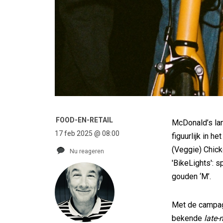
FOOD-EN-RETAIL
McDonald’s lan
17 feb 2025 @ 08:00
figuurlijk in h
(Veggie) Chic
Nu reageren
'BikeLights': 
gouden ‘M’.
Met de campag
bekende
late-