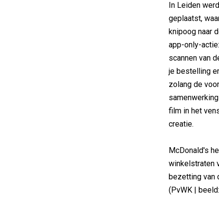
In Leiden werd 
geplaatst, waa
knipoog naar d
app-only-actie
scannen van de
je bestelling e
zolang de voor
samenwerking m
film in het ve
creatie.
McDonald's hee
winkelstraten 
bezetting van 
(PvWK | beeld