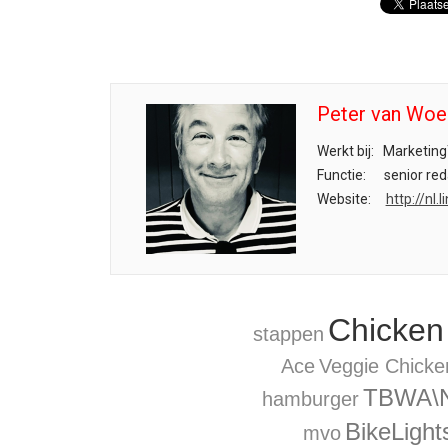
Peter van Woe
Werkt bij:
Marketing
Functie:
senior red
Website:
http://nl
Chicken
stappen
Ace
Veggie Chick
TBWA\
hamburger
BikeLight
mvo