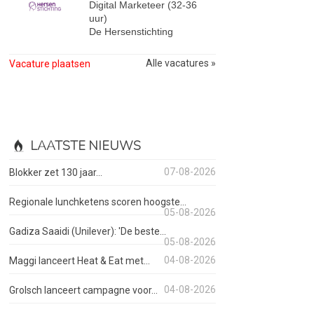
Digital Marketeer (32-36
uur)
De Hersenstichting
Alle vacatures »
Vacature plaatsen
LAATSTE NIEUWS
07-08-2026
Blokker zet 130 jaar...
Regionale lunchketens scoren hoogste...
05-08-2026
Gadiza Saaidi (Unilever): 'De beste...
05-08-2026
04-08-2026
Maggi lanceert Heat & Eat met...
04-08-2026
Grolsch lanceert campagne voor...