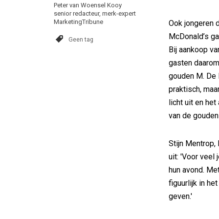
Peter van Woensel Kooy
senior redacteur, merk-expert
MarketingTribune
Ook jongeren 
McDonald’s gaa
Geen tag
Bij aankoop v
gasten daarom 
gouden M. De l
praktisch, maar
licht uit en h
van de gouden
Stijn Mentrop,
uit: 'Voor vee
hun avond. Met
figuurlijk in he
geven.'