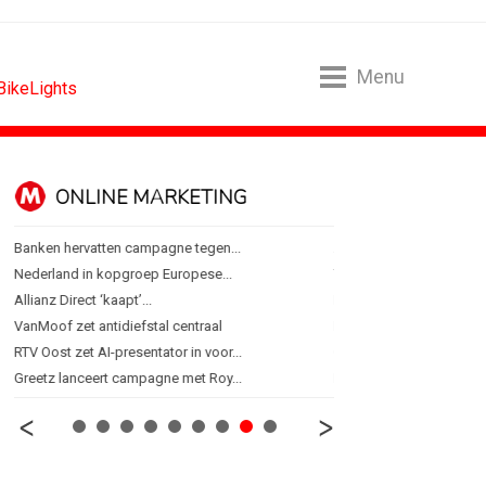
Menu
 BikeLights
ONLINE MARKETING
SPONSORI
Banken hervatten campagne tegen...
Albert Heijn behoudt posi
Nederland in kopgroep Europese...
Tata Consultancy Service
Allianz Direct ‘kaapt’...
NOC*NSF lanceert busine
VanMoof zet antidiefstal centraal
BMV verbindt naam aan
RTV Oost zet AI-presentator in voor...
Olympisch schaatsen in T
Greetz lanceert campagne met Roy...
Lego laat opnieuw Formu