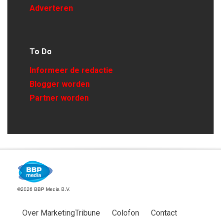
Adverteren
To Do
Informeer de redactie
Blogger worden
Partner worden
©2026 BBP Media B.V.
Over MarketingTribune
Colofon
Contact