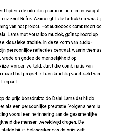
d tijdens de uitreiking namens hem in ontvangst
muzikant Rufus Wainwright, die betrokken was bij
ing van het project. Het audioboek combineert de
lai Lama met verstilde muziek, geïnspireerd op
e klassieke traditie. In deze vorm van audio-
ijn persoonlijke reflecties centraal, waarin thema’s
, vrede en gedeelde menselijkheid op
wijze worden verteld. Juist die combinatie van
 maakt het project tot een krachtig voorbeeld van
t impact.
op de prijs benadrukte de Dalai Lama dat hij de
et als een persoonlijke prestatie. Volgens hem is
ing vooral een herinnering aan de gezamenlijke
ijkheid die mensen wereldwijd dragen. De
telde hij, is belangrijker dan de prijs zelf.