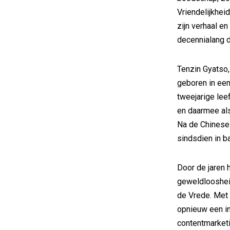
Vriendelijkhe
zijn verhaal en
decennialang d
Tenzin Gyatso,
geboren in een
tweejarige lee
en daarmee als
Na de Chinese i
sindsdien in ba
Door de jaren 
geweldloosheid
de Vrede. Met 
opnieuw een in
contentmarketi