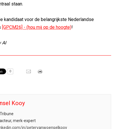
ntraal staan.
e kandidaat voor de belangrijkste Nederlandse
s
[GPCM26] - (hou mij op de hoogte)
!
 AI
0
nsel Kooy
Tribune
acteur, merk-expert
.linkedin.com/in/petervanwoenselkooy