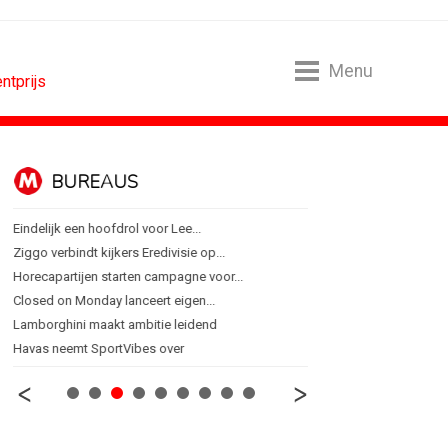
Menu
ntprijs
CONTENTMARKETING
oor Lee...
Internationale award voor Holland...
edivisie op...
[column] Sports bar - voetbal
campagne voor...
Lawa, Woed en NowNow winnen...
rt eigen...
Inschrijvingen Grand Prix Content...
tie leidend
Substack breidt uit in Nederland met...
s over
WWF en CPNB introduceren Groene...