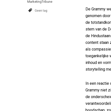
MarketingTribune
De Grammy wer
Geen tag
genomen door 
de totstandkom
stem van de Da
de Hindustaans
content staan z
als compassie
toegankelijke 
inhoud en vorm
storytelling me
In een reactie 
Grammy niet zi
de onderscheid
verantwoordel
boodschap, zo s