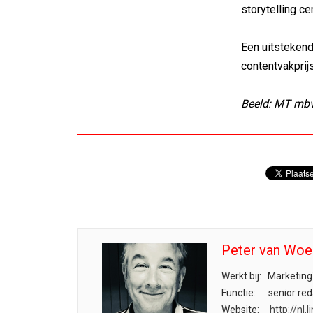
storytelling ce
Een uitstekend
contentvakprij
Beeld: MT mbv
Peter van Woe
Werkt bij:
Marketing
Functie:
senior red
Website:
http://nl