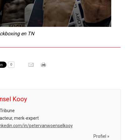
ickboxing en TN
0
nsel Kooy
Tribune
acteur, merk-expert
.linkedin.com/in/petervanwoenselkooy
Profiel »