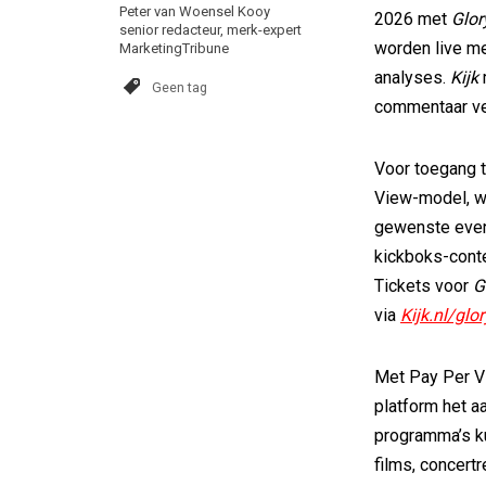
Peter van Woensel Kooy
2026 met
Glor
senior redacteur, merk-expert
worden live m
MarketingTribune
analyses.
Kijk
Geen tag
commentaar ve
Voor toegang t
View-model, wa
gewenste even
kickboks-conte
Tickets voor
G
via
Kijk.nl/glor
Met Pay Per Vi
platform het a
programma’s ku
films, concertre