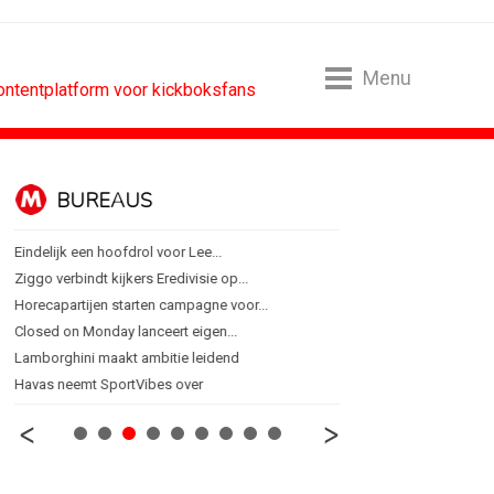
Menu
contentplatform voor kickboksfans
BUREAUS
CONTENTM
Eindelijk een hoofdrol voor Lee...
Internationale award voo
Ziggo verbindt kijkers Eredivisie op...
[column] Sports bar - vo
Horecapartijen starten campagne voor...
Lawa, Woed en NowNow 
Closed on Monday lanceert eigen...
Inschrijvingen Grand Prix
Lamborghini maakt ambitie leidend
Substack breidt uit in N
Havas neemt SportVibes over
WWF en CPNB introducer