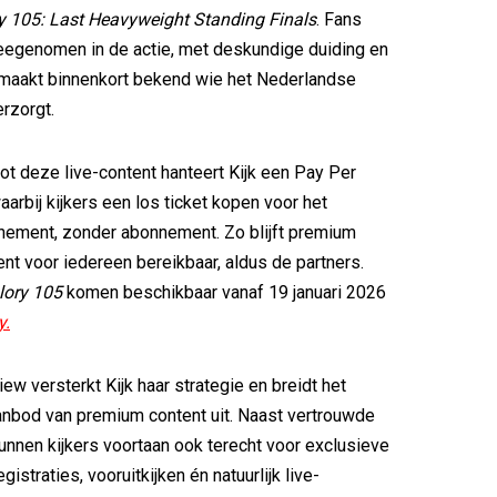
y 105: Last Heavyweight Standing Finals
. Fans
eegenomen in de actie, met deskundige duiding en
maakt binnenkort bekend wie het Nederlandse
rzorgt.
ot deze live-content hanteert Kijk een Pay Per
arbij kijkers een los ticket kopen voor het
ement, zonder abonnement. Zo blijft premium
nt voor iedereen bereikbaar, aldus de partners.
lory 105
komen beschikbaar vanaf 19 januari 2026
y.
ew versterkt Kijk haar strategie en breidt het
anbod van premium content uit. Naast vertrouwde
nnen kijkers voortaan ook terecht voor exclusieve
gistraties, vooruitkijken én natuurlijk live-