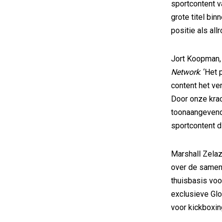
sportcontent 
grote titel bi
positie als al
Jort Koopman, 
Network
: ‘Het
content het ve
Door onze krac
toonaangevend
sportcontent di
Marshall Zelaz
over de samen
thuisbasis voo
exclusieve Gl
voor kickboxin