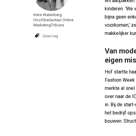
wil aanpakken:
kinderen. ‘We w
Imke Walenberg
bijna geen enk
Hoofdredacteur Online
voorkomen,’ zeg
MarketingTribune
makkelijker kun
Geen tag
Van mode
eigen mis
Hof startte ha
Fashion Week 
merkte al snel 
over naar de I
in. Bij de star
het bedrijf ops
bouwen. Struct