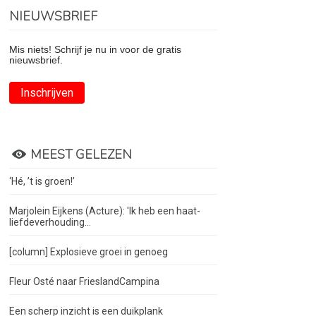
NIEUWSBRIEF
Mis niets! Schrijf je nu in voor de gratis
nieuwsbrief.
Inschrijven
MEEST GELEZEN
‘Hé, ’t is groen!’
Marjolein Eijkens (Acture): 'Ik heb een haat-
liefdeverhouding...
[column] Explosieve groei in genoeg
Fleur Osté naar FrieslandCampina
Een scherp inzicht is een duikplank