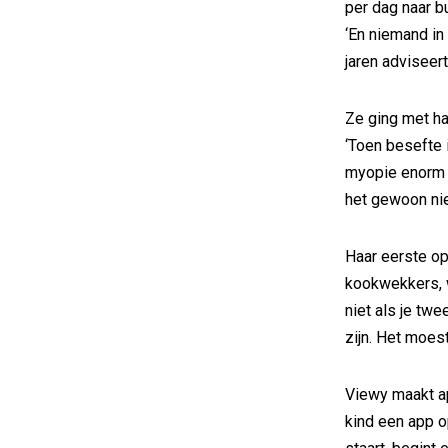
per dag naar bu
‘En niemand in
jaren adviseert.
Ze ging met ha
‘Toen besefte i
myopie enorm e
het gewoon nie
Haar eerste op
kookwekkers, 
niet als je twe
zijn. Het moest
Viewy maakt ap
kind een app o