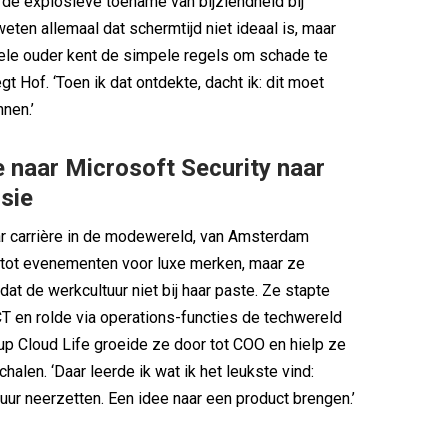
 de explosieve toename van bijziendheid bij
eten allemaal dat schermtijd niet ideaal is, maar
ele ouder kent de simpele regels om schade te
t Hof. ‘Toen ik dat ontdekte, dacht ik: dit moet
nen.’
 naar Microsoft Security naar
sie
ar carrière in de modewereld, van Amsterdam
tot evenementen voor luxe merken, maar ze
dat de werkcultuur niet bij haar paste. Ze stapte
CT en rolde via operations-functies de techwereld
t-up Cloud Life groeide ze door tot COO en hielp ze
chalen. ‘Daar leerde ik wat ik het leukste vind:
uur neerzetten. Een idee naar een product brengen.’