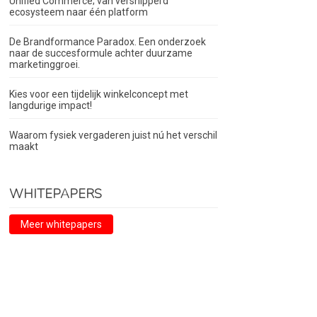
Unified Commerce; van versnipperd
ecosysteem naar één platform
De Brandformance Paradox. Een onderzoek
naar de succesformule achter duurzame
marketinggroei.
Kies voor een tijdelijk winkelconcept met
langdurige impact!
Waarom fysiek vergaderen juist nú het verschil
maakt
WHITEPAPERS
Meer whitepapers