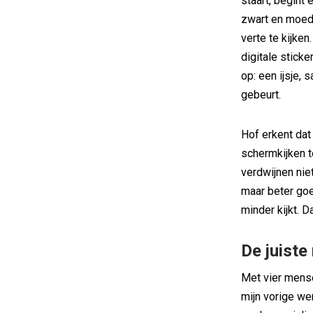
staart, begint
zwart en moed
verte te kijke
digitale sticke
op: een ijsje,
gebeurt.
Hof erkent dat 
schermkijken t
verdwijnen nie
maar beter go
minder kijkt. 
De juist
Met vier mense
mijn vorige wer