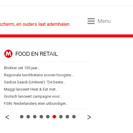
Menu
 scherm, en ouders laat ademhalen
FOOD EN RETAIL
MEDIA
Blokker zet 130 jaar...
Sander Pluijm van Abovo
Regionale lunchketens scoren hoogste...
Omnicom Media als eerst
Gadiza Saaidi (Unilever): 'De beste...
Tien nieuwe genomineerd
Maggi lanceert Heat & Eat met...
Storytel zet luisteren on
Grolsch lanceert campagne voor...
Ster start Goede Loeki
FSIN: Nederlanders eten uitbundiger...
Margriet van der Linden bl