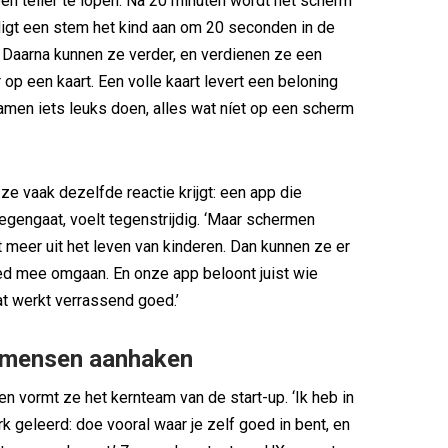
 een teller te lopen. Na 20 minuten wordt het scherm
igt een stem het kind aan om 20 seconden in de
n. Daarna kunnen ze verder, en verdienen ze een
r op een kaart. Een volle kaart levert een beloning
 samen iets leuks doen, alles wat níet op een scherm
ze vaak dezelfde reactie krijgt: een app die
egengaat, voelt tegenstrijdig. ‘Maar schermen
t meer uit het leven van kinderen. Dan kunnen ze er
ed mee omgaan. En onze app beloont juist wie
Dat werkt verrassend goed.’
e mensen aanhaken
n vormt ze het kernteam van de start-up. ‘Ik heb in
k geleerd: doe vooral waar je zelf goed in bent, en