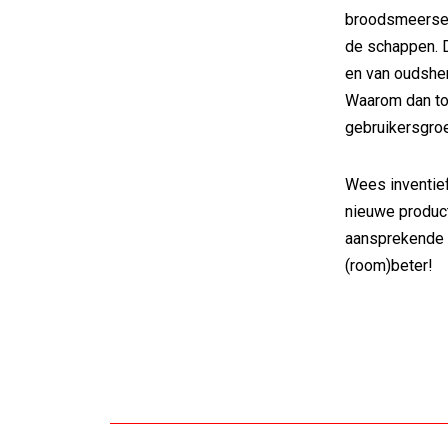
broodsmeersel
de schappen. De
en van oudsher
Waarom dan to
gebruikersgro
Wees inventief
nieuwe produc
aansprekende c
(room)beter!