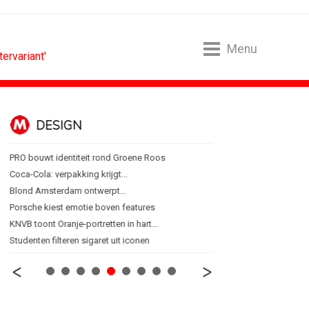
Menu
tervariant'
DESIGN
FOOD EN R
PRO bouwt identiteit rond Groene Roos
Regionale lunchketens s
Coca-Cola: verpakking krijgt...
Gadiza Saaidi (Unilever):
Blond Amsterdam ontwerpt...
Maggi lanceert Heat & Ea
Porsche kiest emotie boven features
Grolsch lanceert campag
KNVB toont Oranje-portretten in hart...
FSIN: Nederlanders eten 
Studenten filteren sigaret uit iconen
[column] Wordt AI-labeli