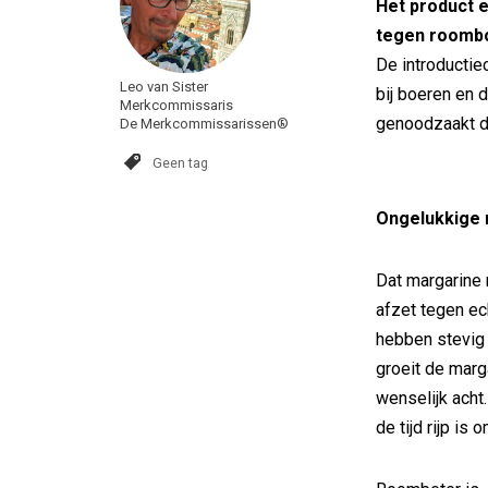
Het product e
tegen roombo
De introductie
Leo van Sister
bij boeren en 
Merkcommissaris
genoodzaakt d
De Merkcommissarissen®
Geen tag
Ongelukkige
Dat margarine 
afzet tegen ec
hebben stevig
groeit de marg
wenselijk acht
de tijd rijp i