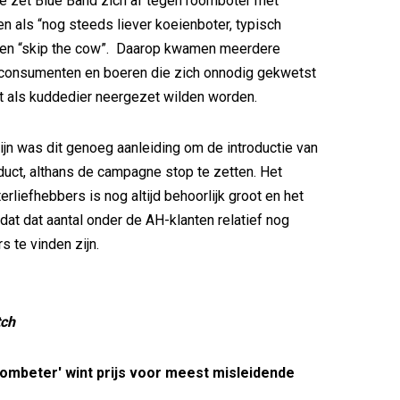
e zet Blue Band zich af tegen roomboter met
 als “nog steeds liever koeienboter, typisch
en “skip the cow”. Daarop kwamen meerdere
 consumenten en boeren die zich onnodig gekwetst
t als kuddedier neergezet wilden worden.
ijn was dit genoeg aanleiding om de introductie van
duct, althans de campagne stop te zetten. Het
rliefhebbers is nog altijd behoorlijk groot en het
 dat dat aantal onder de AH-klanten relatief nog
s te vinden zijn.
tch
ombeter' wint prijs voor meest misleidende