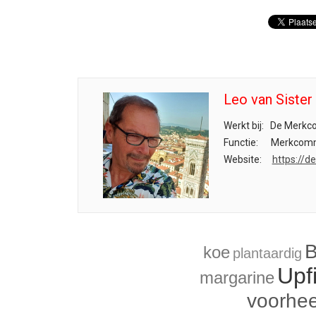
Leo van Sister
Werkt bij:
De Merkc
Functie:
Merkcomm
Website:
https://d
B
koe
plantaardig
Upf
margarine
voorhee