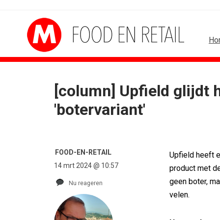
Ho
[column] Upfield glijdt
B2B
BUREAUS
'botervariant'
Marketing mix modelling terug van...
Eindelijk een hoofdrol 
Adform werkt aan open standaard...
Ziggo verbindt kijkers 
Special Ops bouwt merk rond...
Horecapartijen starte
De marketingwereld optimaliseert...
Closed on Monday lanc
FOOD-EN-RETAIL
Upfield heeft 
De marketingkracht van De...
Lamborghini maakt am
14 mrt 2024 @ 10:57
product met d
Marketingtransfers week 28, 2026
Havas neemt SportVib
geen boter, ma
Nu reageren
velen.