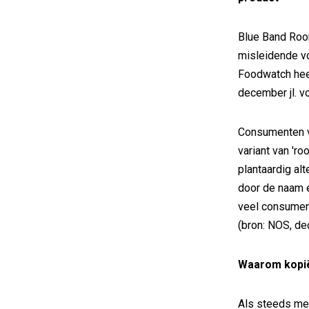
Blue Band Roo
misleidende vo
Foodwatch heef
december jl. v
Consumenten v
variant van 'r
plantaardig al
door de naam 
veel consumen
(bron: NOS, d
Waarom kopië
Als steeds me