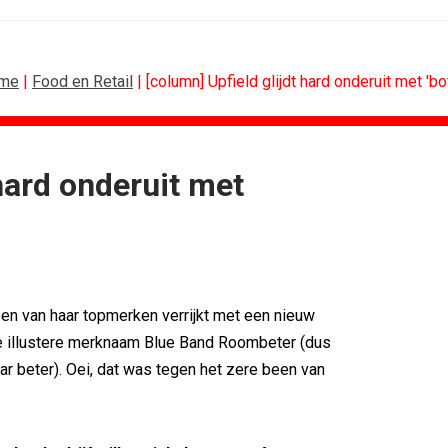
me
|
Food en Retail
| [column] Upfield glijdt hard onderuit met 'bo
 hard onderuit met
CONTENTMARKETING
voor Lee...
Internationale award voor Holland...
Eredivisie op...
[column] Sports bar - voetbal
n campagne voor...
Lawa, Woed en NowNow winnen...
eert eigen...
Inschrijvingen Grand Prix Content...
een van haar topmerken verrijkt met een nieuw
bitie leidend
Substack breidt uit in Nederland met...
e illustere merknaam Blue Band Roombeter (dus
es over
WWF en CPNB introduceren Groene...
ar beter). Oei, dat was tegen het zere been van