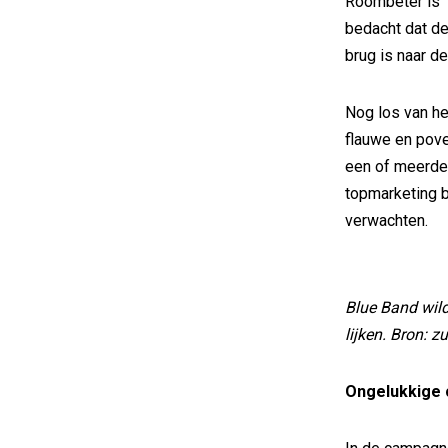
Roombeter is n
bedacht dat d
brug is naar d
Nog los van he
flauwe en pove
een of meerde
topmarketing b
verwachten.
Blue Band wild
lijken. Bron: z
Ongelukkige 