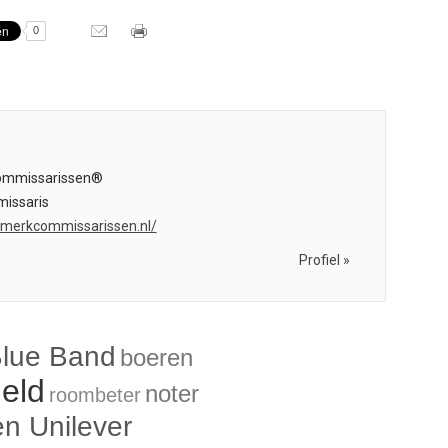
0
ommissarissen®
issaris
emerkcommissarissen.nl/
Profiel »
lue Band
boeren
ield
noter
roombeter
n Unilever