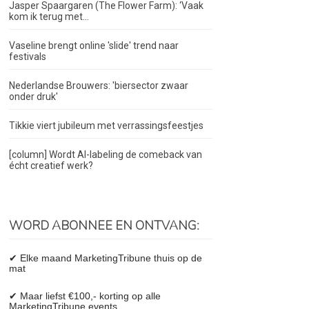
Jasper Spaargaren (The Flower Farm): ‘Vaak
kom ik terug met...
Vaseline brengt online 'slide' trend naar
festivals
Nederlandse Brouwers: 'biersector zwaar
onder druk'
Tikkie viert jubileum met verrassingsfeestjes
[column] Wordt AI-labeling de comeback van
écht creatief werk?
WORD ABONNEE EN ONTVANG:
✔ Elke maand MarketingTribune thuis op de
mat
✔ Maar liefst €100,- korting op alle
MarketingTribune events