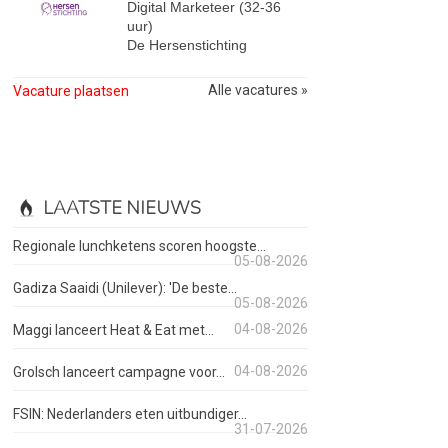
Digital Marketeer (32-36
uur)
De Hersenstichting
Alle vacatures »
Vacature plaatsen
LAATSTE NIEUWS
Regionale lunchketens scoren hoogste...
05-08-2026
Gadiza Saaidi (Unilever): 'De beste...
05-08-2026
04-08-2026
Maggi lanceert Heat & Eat met...
04-08-2026
Grolsch lanceert campagne voor...
FSIN: Nederlanders eten uitbundiger...
31-07-2026