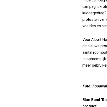
In de campagn
campagnekreten
kuddegedrag” 
protesten van
voelden en nie
Voor Albert He
dit nieuwe pro
aantal roombote
is aannemelijk
meer gebruiker
Foto: Foodwa
Blue Band 'Ro
product