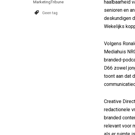
haalbaarheid v
MarketingTribune
senioren en a
Geen tag
deskundigen d
Wekelijks kopp
Volgens Ronal
Mediahuis NRC
branded-podcas
D66 zowel jong
toont aan dat 
communicatiedo
Creative Direc
redactionele vr
branded content
relevant voor 
als er ruimte 