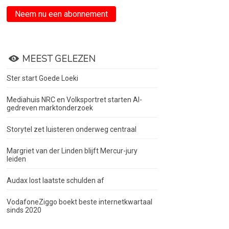
Neem nu een abonnement
MEEST GELEZEN
Ster start Goede Loeki
Mediahuis NRC en Volksportret starten AI-
gedreven marktonderzoek
Storytel zet luisteren onderweg centraal
Margriet van der Linden blijft Mercur-jury
leiden
Audax lost laatste schulden af
VodafoneZiggo boekt beste internetkwartaal
sinds 2020