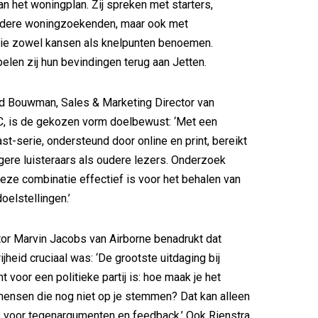
an het woningplan. Zij spreken met starters,
ndere woningzoekenden, maar ook met
ie zowel kansen als knelpunten benoemen.
elen zij hun bevindingen terug aan Jetten.
d Bouwman, Sales & Marketing Director van
, is de gekozen vorm doelbewust: ‘Met een
t-serie, ondersteund door online en print, bereikt
ere luisteraars als oudere lezers. Onderzoek
deze combinatie effectief is voor het behalen van
elstellingen.’
tor Marvin Jacobs van Airborne benadrukt dat
ijheid cruciaal was: ‘De grootste uitdaging bij
 voor een politieke partij is: hoe maak je het
mensen die nog niet op je stemmen? Dat kan alleen
is voor tegenargumenten en feedback.’ Ook Rienstra