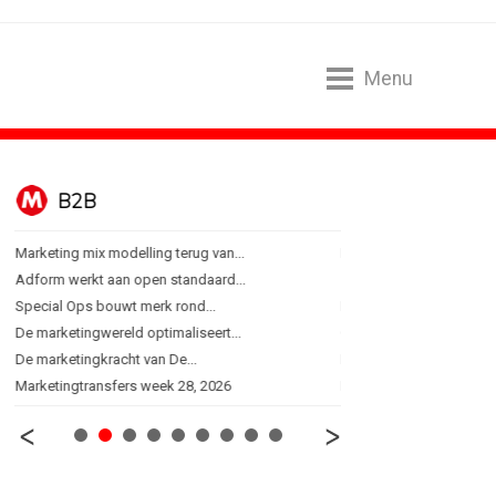
Menu
B2B
BUREAUS
Marketing mix modelling terug van...
Eindelijk een hoofdrol vo
Adform werkt aan open standaard...
Ziggo verbindt kijkers Er
Special Ops bouwt merk rond...
Horecapartijen starten 
De marketingwereld optimaliseert...
Closed on Monday lancee
De marketingkracht van De...
Lamborghini maakt ambi
Marketingtransfers week 28, 2026
Havas neemt SportVibes