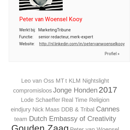
Peter van Woensel Kooy
Werkt bij:
MarketingTribune
Functie:
senior redacteur, merk-expert
Website:
http://nl.linkedin.com/in/petervanwoenselkooy
Profiel »
Leo van Oss
MT
t KLM Nightslight
2017
Jonge Honden
compromisloos
Lode Schaeffer
Real Time Religion
Cannes
eindjury
Nick Maas
DDB & Tribal
Dutch Embassy of Creativity
team
Gouden Zaag
Peter van Woensel