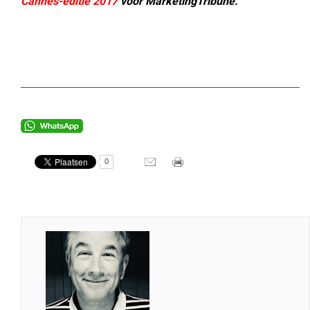
Cannes-editie 2017
voor MarketingTribune.
0