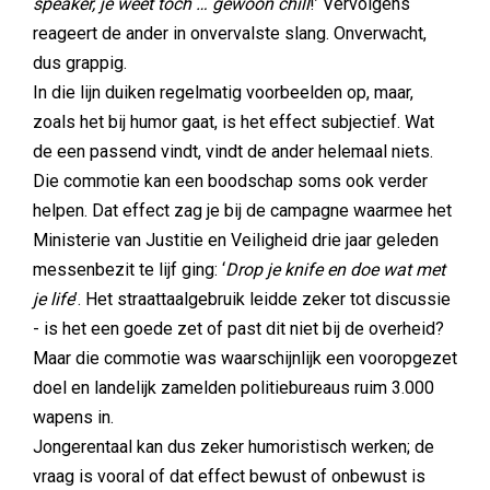
speaker, je weet toch … gewoon chill
!’ Vervolgens
reageert de ander in onvervalste slang. Onverwacht,
dus grappig.
In die lijn duiken regelmatig voorbeelden op, maar,
zoals het bij humor gaat, is het effect subjectief. Wat
de een passend vindt, vindt de ander helemaal niets.
Die commotie kan een boodschap soms ook verder
helpen. Dat effect zag je bij de campagne waarmee het
Ministerie van Justitie en Veiligheid drie jaar geleden
messenbezit te lijf ging: ‘
Drop je knife en doe wat met
je life
’. Het straattaalgebruik leidde zeker tot discussie
- is het een goede zet of past dit niet bij de overheid?
Maar die commotie was waarschijnlijk een vooropgezet
doel en landelijk zamelden politiebureaus ruim 3.000
wapens in.
Jongerentaal kan dus zeker humoristisch werken; de
vraag is vooral of dat effect bewust of onbewust is