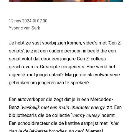
12 nov 2024 @ 07:00
Yvonne van Sark
Je hebt ze vast voorbij zien komen, video’s met ‘Gen Z
scripts’: je ziet een oudere persoon in beeld die een
script volgt dat door een jongere Gen Z-collega
geschreven is. Gescripte cringeness. Hoe werkt het
eigenlijk met jongerentaal? Mag je die als volwassene
gebruiken om jongeren aan te spreken?
Een autoverkoper die zegt dat je in een Mercedes-
Benz ‘
werkelijk met een main character energy
’ zit. Een
bibliothecaris die de collectie ‘
verrrry cutesy
’ noemt.
Een schooldirecteur die de kantine aanprijst met: ‘
hier
tjap je de lekkerste broodjes, no cap
.’ Allemaal