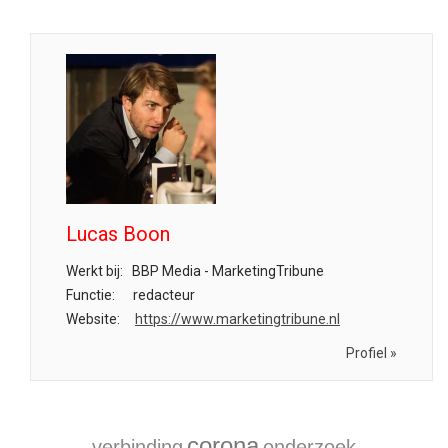
Lucas Boon
Werkt bij:
BBP Media - MarketingTribune
Functie:
redacteur
Website:
https://www.marketingtribune.nl
Profiel »
corona
verbinding
onderzoek