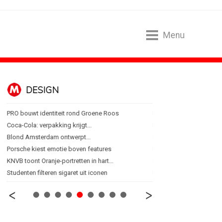
Menu
DESIGN
FOOD EN R
PRO bouwt identiteit rond Groene Roos
Blokker zet 130 jaar...
Coca-Cola: verpakking krijgt...
Regionale lunchketens s
Blond Amsterdam ontwerpt...
Gadiza Saaidi (Unilever):
Porsche kiest emotie boven features
Maggi lanceert Heat & Ea
KNVB toont Oranje-portretten in hart...
Grolsch lanceert campag
Studenten filteren sigaret uit iconen
FSIN: Nederlanders eten 