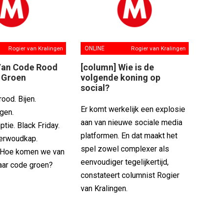
Rogier van Kralingen
ONLINE
Rogier van Kralingen
Van Code Rood
[column] Wie is de
 Groen
volgende koning op
social?
rood. Bijen.
Er komt werkelijk een explosie
gen.
aan van nieuwe sociale media
ie. Black Friday.
platformen. En dat maakt het
Oerwoudkap.
spel zowel complexer als
 Hoe komen we van
eenvoudiger tegelijkertijd,
aar code groen?
constateert columnist Rogier
van Kralingen.