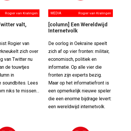
Rogier van Kralingen
MEDIA
Rogier van Kralingen
witter valt,
[column] Een Wereldwijd
Internetvolk
ist Rogier van
De oorlog in Oekraïne speelt
rkneukelt zich over
zich af op vier fronten: militair,
g van Twitter nu
economisch, politiek en
an de touwtjes
informatie. Op alle vier die
olumn in
fronten zijn experts bezig.
e soundbites. Lees
Maar op het informatiefront is
om niks te missen…
een opmerkelijk nieuwe speler
die een enorme bijdrage levert:
een wereldwijd internetvolk.