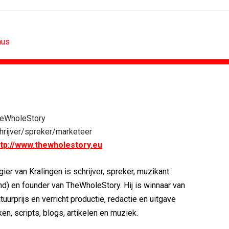
aus
CONTENTMARKETING
voor Lee...
Internationale award voor Holland...
eWholeStory
Eredivisie op...
[column] Sports bar - voetbal
rijver/spreker/marketeer
n campagne voor...
Lawa, Woed en NowNow winnen...
ttp://www.thewholestory.eu
eert eigen...
Inschrijvingen Grand Prix Content...
bitie leidend
Substack breidt uit in Nederland met...
ier van Kralingen is schrijver, spreker, muzikant
es over
WWF en CPNB introduceren Groene...
nd) en founder van TheWholeStory. Hij is winnaar van
tuurprijs en verricht productie, redactie en uitgave
ken, scripts, blogs, artikelen en muziek.