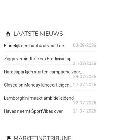
LAATSTE NIEUWS
03-08-2026
Eindelijk een hoofdrol voor Lee...
Ziggo verbindt kijkers Eredivisie op...
31-07-2026
Horecapartijen starten campagne voor...
29-07-2026
27-07-2026
Closed on Monday lanceert eigen...
Lamborghini maakt ambitie leidend
22-07-2026
21-07-2026
Havas neemt SportVibes over
MARKETINGTRIBUNE