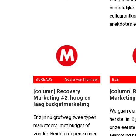
onmetelijke 
cultuurontke
anekdotes e
BUREAUS
Rogier van Kralingen
B2B
[column] Recovery
[column] 
Marketing #2: hoog en
Marketing
laag budgetmarketing
We gaan een
Er zijn nu grofweg twee typen
herstel in. 
marketeers: met budget of
onze eerste
zonder. Beide groepen kunnen
Marketing b