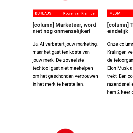
BUREAUS
Rogier van Kralingen
MEDIA
[column] Marketeer, word
[column] T
niet nog onmenselijker!
eindelijk
Ja, AI verbetert jouw marketing,
Onze column
maar het gaat ten koste van
Kralingen ve
jouw merk. De zoveelste
de teloorgan
techtool gaat niet meehelpen
Elon Musk a
om het geschonden vertrouwen
trekt. Een c
in het merk te herstellen.
razendsnell
hem 2 keer 