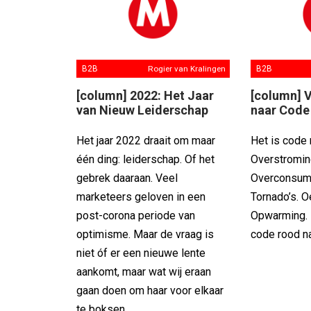
B2B
Rogier van Kralingen
B2B
[column] 2022: Het Jaar
[column] 
van Nieuw Leiderschap
naar Code
Het jaar 2022 draait om maar
Het is code 
één ding: leiderschap. Of het
Overstromin
gebrek daaraan. Veel
Overconsumpt
marketeers geloven in een
Tornado’s. 
post-corona periode van
Opwarming.
optimisme. Maar de vraag is
code rood n
niet óf er een nieuwe lente
aankomt, maar wat wij eraan
gaan doen om haar voor elkaar
te boksen.