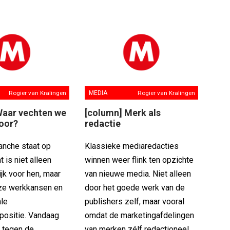
Rogier van Kralingen
MEDIA
Rogier van Kralingen
Waar vechten we
[column] Merk als
voor?
redactie
anche staat op
Klassieke mediaredacties
t is niet alleen
winnen weer flink ten opzichte
ijk voor hen, maar
van nieuwe media. Niet alleen
ze werkkansen en
door het goede werk van de
ale
publishers zelf, maar vooral
epositie. Vandaag
omdat de marketingafdelingen
i tegen de
van merken zélf redactioneel