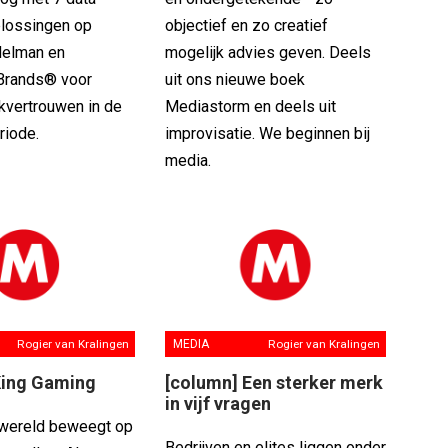
lossingen op
objectief en zo creatief
delman en
mogelijk advies geven. Deels
Brands® voor
uit ons nieuwe boek
kvertrouwen in de
Mediastorm en deels uit
riode.
improvisatie. We beginnen bij
media.
Rogier van Kralingen
MEDIA
Rogier van Kralingen
King Gaming
[column] Een sterker merk
in vijf vragen
wereld beweegt op
Bedrijven en elites liggen onder