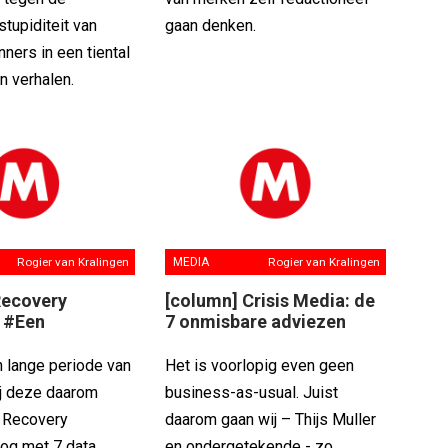
stupiditeit van
gaan denken.
nners in een tiental
n verhalen.
Rogier van Kralingen
MEDIA
Rogier van Kralingen
Recovery
[column] Crisis Media: de
 #Een
7 onmisbare adviezen
 lange periode van
Het is voorlopig even geen
Bij deze daarom
business-as-usual. Juist
 Recovery
daarom gaan wij – Thijs Muller
log met 7 data
en ondergetekende - zo