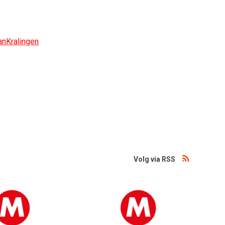
nKralingen
Volg via RSS