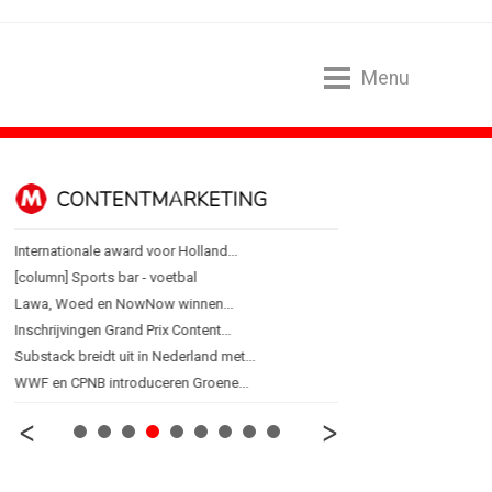
Menu
CONTENTMARKETING
DESIGN
Internationale award voor Holland...
PRO bouwt identiteit r
[column] Sports bar - voetbal
Coca-Cola: verpakking kri
Lawa, Woed en NowNow winnen...
Blond Amsterdam ontwer
Inschrijvingen Grand Prix Content...
Porsche kiest emotie bo
Substack breidt uit in Nederland met...
KNVB toont Oranje-portret
WWF en CPNB introduceren Groene...
Studenten filteren sigare