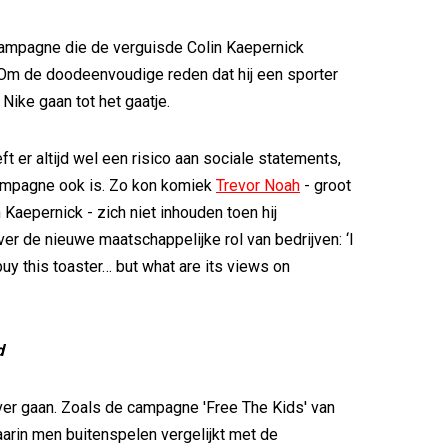
ampagne die de verguisde Colin Kaepernick
Om de doodeenvoudige reden dat hij een sporter
 Nike gaan tot het gaatje.
t er altijd wel een risico aan sociale statements,
campagne ook is. Zo kon komiek
Trevor Noah
- groot
 Kaepernick - zich niet inhouden toen hij
ver de nieuwe maatschappelijke rol van bedrijven: ‘I
buy this toaster… but what are its views on
d
ver gaan. Zoals de campagne 'Free The Kids' van
rin men buitenspelen vergelijkt met de