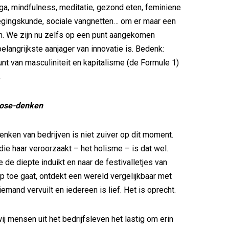
a, mindfulness, meditatie, gezond eten, feminiene
gingskunde, sociale vangnetten… om er maar een
n. We zijn nu zelfs op een punt aangekomen
elangrijkste aanjager van innovatie is. Bedenk:
unt van masculiniteit en kapitalisme (de Formule 1)
.
pose-denken
nken van bedrijven is niet zuiver op dit moment.
die haar veroorzaakt – het holisme – is dat wel.
 de diepte induikt en naar de festivalletjes van
 toe gaat, ontdekt een wereld vergelijkbaar met
emand vervuilt en iedereen is lief. Het is oprecht.
j mensen uit het bedrijfsleven het lastig om erin