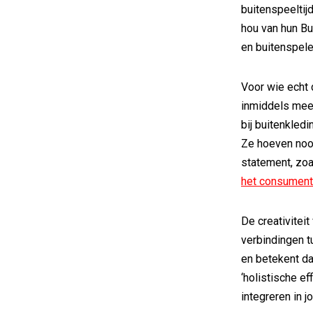
buitenspeeltij
hou van hun Bu
en buitenspele
Voor wie echt d
inmiddels meer
bij buitenkledi
Ze hoeven nooi
statement, zoa
het consumen
De creativitei
verbindingen t
en betekent da
‘holistische e
integreren in 