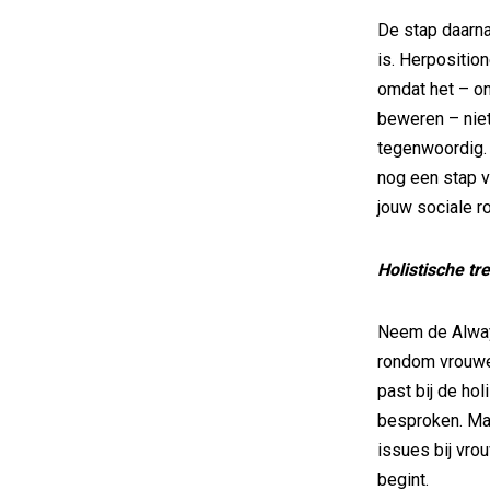
De stap daarna
is. Herpositio
omdat het – o
beweren – niet
tegenwoordig. 
nog een stap v
jouw sociale ro
Holistische tr
Neem de Always
rondom vrouwe
past bij de ho
besproken. Maa
issues bij vro
begint.