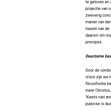
te geloven en z
projectie van o
zweverig conc
manier van den
mazen van de s
daarom om nog
principes.
Duurzame bas
Door de combin
crisis zijn we
filosofische b
meer Christus
‘Kwets niet an
purpose is dus