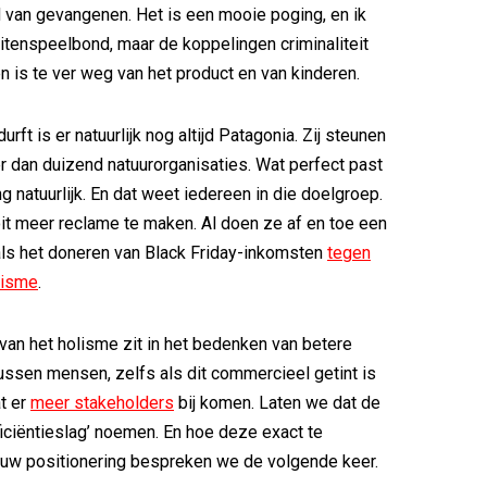
d van gevangenen. Het is een mooie poging, en ik
itenspeelbond, maar de koppelingen criminaliteit
n is te ver weg van het product en van kinderen.
urft is er natuurlijk nog altijd Patagonia. Zij steunen
 dan duizend natuurorganisaties. Wat perfect past
ng natuurlijk. En dat weet iedereen in die doelgroep.
t meer reclame te maken. Al doen ze af en toe een
ls het doneren van Black Friday-inkomsten
tegen
tisme
.
t van het holisme zit in het bedenken van betere
ussen mensen, zelfs als dit commercieel getint is
t er
meer stakeholders
bij komen. Laten we dat de
fficiëntieslag’ noemen. En hoe deze exact te
jouw positionering bespreken we de volgende keer.