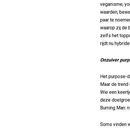
veganisme, yog
waarden, bewe
paar te noeme
waarop zij de b
zelfs het topp
rijdt nu hybride
Onzuiver pur
Het purpose-de
Maar de trend 
Wie een keertje
deze doelgroep
Burning Man: ni
Soms vinden wi