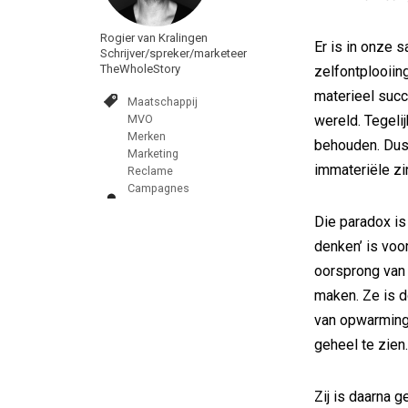
Rogier van Kralingen
Er is in onze
Schrijver/spreker/marketeer
TheWholeStory
zelfontplooiin
materieel succ
Maatschappij
MVO
wereld. Tegeli
Merken
behouden. Dus
Marketing
immateriële zi
Reclame
Campagnes
Die paradox is
denken’ is voo
oorsprong van 
maken. Ze is d
van opwarming 
geheel te zien
Zij is daarna g