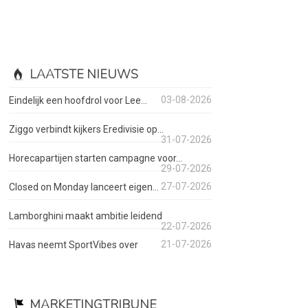
LAATSTE NIEUWS
03-08-2026
Eindelijk een hoofdrol voor Lee...
Ziggo verbindt kijkers Eredivisie op...
31-07-2026
Horecapartijen starten campagne voor...
29-07-2026
27-07-2026
Closed on Monday lanceert eigen...
Lamborghini maakt ambitie leidend
22-07-2026
21-07-2026
Havas neemt SportVibes over
MARKETINGTRIBUNE