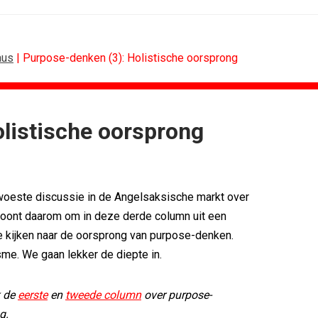
aus
| Purpose-denken (3): Holistische oorsprong
listische oorsprong
BUREAUS
g terug van...
Eindelijk een hoofdrol voor Lee...
n standaard...
Ziggo verbindt kijkers Eredivisie op...
woeste discussie in de Angelsaksische markt over
k rond...
Horecapartijen starten campagne voor...
timaliseert...
Closed on Monday lanceert eigen...
 loont daarom om in deze derde column uit een
n De...
Lamborghini maakt ambitie leidend
 te kijken naar de oorsprong van purpose-denken.
eek 28, 2026
Havas neemt SportVibes over
isme. We gaan lekker de diepte in.
k de
eerste
en
tweede column
over purpose-
g.