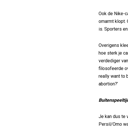
Ook de Nike-c
omarmt klopt. 
is. Sporters en
Overigens kleef
hoe sterk je 
verdediger van
filosofeerde o
really want to 
abortion?’
Buitenspeeltij
Je kan dus te 
Persil/Omo waa