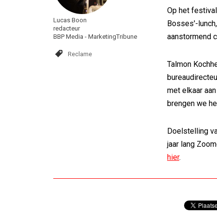
Op het festiva
Lucas Boon
Bosses'-lunch
redacteur
aanstormend cr
BBP Media - MarketingTribune
Reclame
Talmon Kochhei
bureaudirecteu
met elkaar aan
brengen we he
Doelstelling v
jaar lang Zoom
hier
.