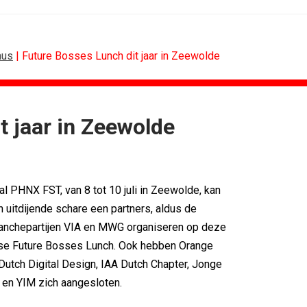
aus
| Future Bosses Lunch dit jaar in Zeewolde
t jaar in Zeewolde
N
B2B
merken hun...
Marketing mix modelling terug van...
nieuwe premium
Adform werkt aan open standaard...
l PHNX FST, van 8 tot 10 juli in Zeewolde, kan
eg als...
Special Ops bouwt merk rond...
punt, maar...
De marketingwereld optimaliseert...
 uitdijende schare een partners, aldus de
ok bloemen bezorgen
De marketingkracht van De...
ranchepartijen VIA en MWG organiseren op deze
asso
Marketingtransfers week 28, 2026
jkse Future Bosses Lunch. Ook hebben Orange
Dutch Digital Design, IAA Dutch Chapter, Jonge
en YIM zich aangesloten.