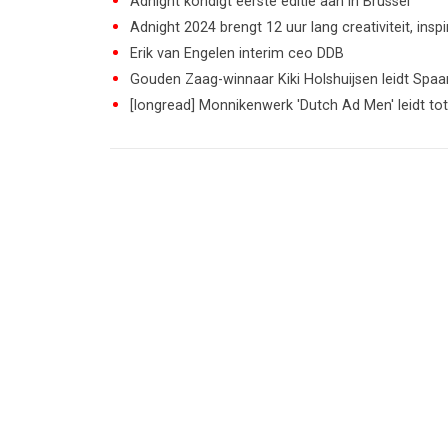
Adnight kondigt eerste editie aan in Brussel
Adnight 2024 brengt 12 uur lang creativiteit, ins
Erik van Engelen interim ceo DDB
Gouden Zaag-winnaar Kiki Holshuijsen leidt Spa
[longread] Monnikenwerk 'Dutch Ad Men' leidt to