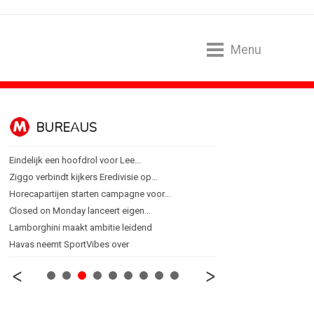
Menu
BUREAUS
CONTENTM
Eindelijk een hoofdrol voor Lee...
Internationale award voo
Ziggo verbindt kijkers Eredivisie op...
[column] Sports bar - vo
Horecapartijen starten campagne voor...
Lawa, Woed en NowNow 
Closed on Monday lanceert eigen...
Inschrijvingen Grand Prix
Lamborghini maakt ambitie leidend
Substack breidt uit in N
Havas neemt SportVibes over
WWF en CPNB introducer