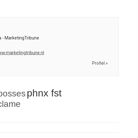
 - MarketingTribune
ww.marketingtribune.nl
Profiel »
phnx fst
 bosses
clame