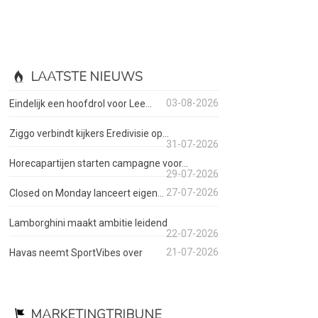
LAATSTE NIEUWS
03-08-2026
Eindelijk een hoofdrol voor Lee...
Ziggo verbindt kijkers Eredivisie op...
31-07-2026
Horecapartijen starten campagne voor...
29-07-2026
27-07-2026
Closed on Monday lanceert eigen...
Lamborghini maakt ambitie leidend
22-07-2026
21-07-2026
Havas neemt SportVibes over
MARKETINGTRIBUNE