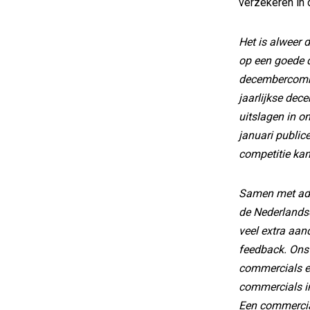
verzekeren in 
Het is alweer 
op een goede 
decembercomme
jaarlijkse de
uitslagen in o
januari publi
competitie ka
Samen met adv
de Nederlands
veel extra aan
feedback. Ons
commercials e
commercials i
Een commerci