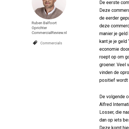
De eerste com
Deze commercia
de eerder gepu
Ruben Balfoort
deze commercia
Oprichter
CommercialReview.nl
manier je geld
kant je je geld
Commercials
economie door 
roept op om go
groener. Veel 
vinden de opro
positief wordt
De volgende c
Alfred Interna
Losser, die na
dan op iets be
Deze komt hier