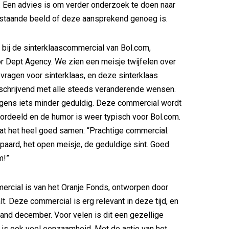
. Een advies is om verder onderzoek te doen naar
ilstaande beeld of deze aansprekend genoeg is.
bij de sinterklaascommercial van Bol.com,
 Dept Agency. We zien een meisje twijfelen over
 vragen voor sinterklaas, en deze sinterklaas
schrijvend met alle steeds veranderende wensen.
igens iets minder geduldig. Deze commercial wordt
rdeeld en de humor is weer typisch voor Bol.com.
at het heel goed samen: “Prachtige commercial.
paard, het open meisje, de geduldige sint. Goed
m!”
ercial is van het Oranje Fonds, ontworpen door
t. Deze commercial is erg relevant in deze tijd, en
and december. Voor velen is dit een gezellige
is ook veel eenzaamheid. Met de actie van het