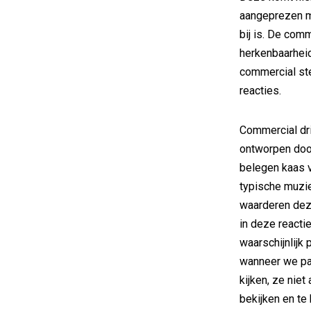
aangeprezen m
bij is. De com
herkenbaarheid
commercial ste
reacties.
Commercial dr
ontworpen doo
belegen kaas v
typische muzi
waarderen dez
in deze reactie:
waarschijnlijk 
wanneer we pa
kijken, ze nie
bekijken en te