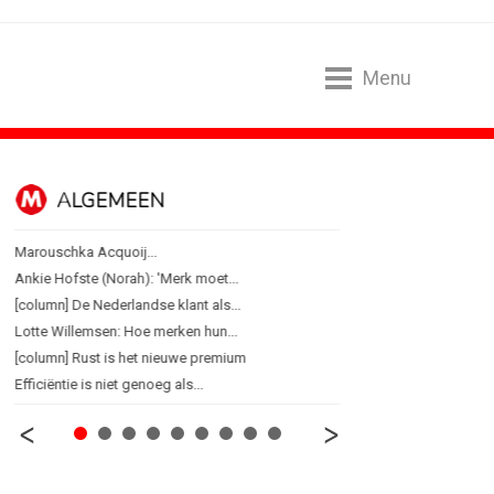
Menu
ALGEMEEN
B2B
Marouschka Acquoij...
Marketing mix modelling 
Ankie Hofste (Norah): 'Merk moet...
Adform werkt aan open 
[column] De Nederlandse klant als...
Special Ops bouwt merk 
Lotte Willemsen: Hoe merken hun...
De marketingwereld optim
[column] Rust is het nieuwe premium
De marketingkracht van 
Efficiëntie is niet genoeg als...
Marketingtransfers wee