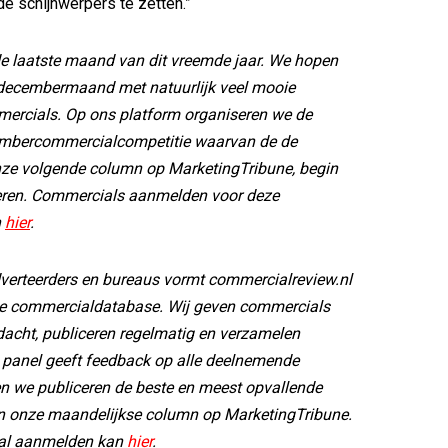
de schijnwerpers te zetten.”
de laatste maand van dit vreemde jaar. We hopen
decembermaand met natuurlijk veel mooie
rcials. Op ons platform organiseren we de
cembercommercialcompetitie waarvan de de
nze volgende column op MarketingTribune, begin
ceren. Commercials aanmelden voor deze
n
hier
.
erteerders en bureaus vormt commercialreview.nl
e commercialdatabase. Wij geven commercials
dacht, publiceren regelmatig en verzamelen
 panel geeft feedback op alle deelnemende
n we publiceren de beste en meest opvallende
n onze maandelijkse column op MarketingTribune.
al aanmelden kan
hier
.