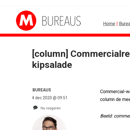
Home
|
Bure
[column] Commercialrev
kipsalade
BUREAUS
Commercial-wat
4 dec 2020 @ 09:51
column de mee
Nu reageren
Beeld: commer