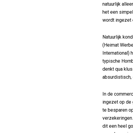
natuurlijk all
het een simpel
wordt ingezet
Natuurlijk ko
(Heimat Werbea
International)
typische Hornb
denkt qua klus
absurdistisch,
In de commerci
ingezet op de 
te besparen op
verzekeringen.
dit een heel 