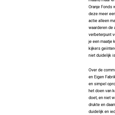
Oranje Fonds w
deze meer ee
actie alleen m
waarderen de 
verbeterpunt v
je een maatje 
kijkers geïnte
niet duidelijk
Over de comme
en Eigen Fabrik
en simpel opro
het doen van k
doet, en niet w
drukte en daar
duidelijk en i