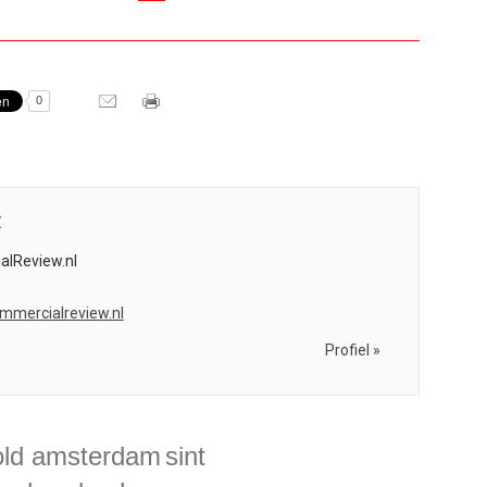
0
t
lReview.nl
ommercialreview.nl
Profiel »
old amsterdam
sint