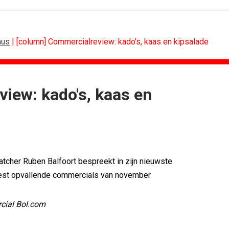
aus
| [column] Commercialreview: kado's, kaas en kipsalade
iew: kado's, kaas en
SPONSORING
Albert Heijn behoudt positie als...
Tata Consultancy Services verlengt...
NOC*NSF lanceert businessclub voor...
BMV verbindt naam aan PSV
cher Ruben Balfoort bespreekt in zijn nieuwste
Olympisch schaatsen in Thialf biedt...
st opvallende commercials van november.
Lego laat opnieuw Formule 1-coureurs...
cial Bol.com