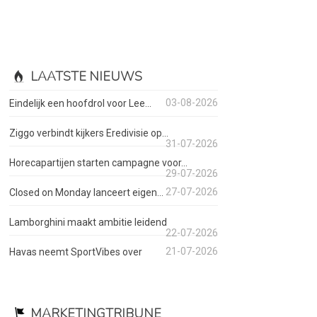
LAATSTE NIEUWS
03-08-2026
Eindelijk een hoofdrol voor Lee...
Ziggo verbindt kijkers Eredivisie op...
31-07-2026
Horecapartijen starten campagne voor...
29-07-2026
27-07-2026
Closed on Monday lanceert eigen...
Lamborghini maakt ambitie leidend
22-07-2026
21-07-2026
Havas neemt SportVibes over
MARKETINGTRIBUNE