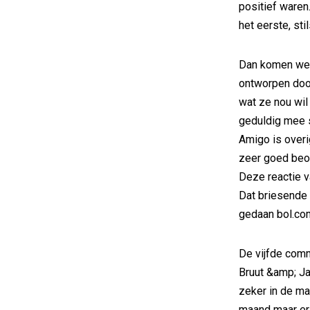
positief waren
het eerste, st
Dan komen we 
ontworpen door
wat ze nou wil
geduldig mee 
Amigo is over
zeer goed beoo
Deze reactie v
Dat briesende 
gedaan bol.co
De vijfde comm
Bruut &amp; Jal
zeker in de ma
maand maar er 