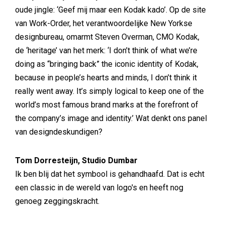
oude jingle: ‘Geef mij maar een Kodak kado’. Op de site
van Work-Order, het verantwoordelijke New Yorkse
designbureau, omarmt Steven Overman, CMO Kodak,
de ‘heritage’ van het merk: ‘I don’t think of what we’re
doing as “bringing back” the iconic identity of Kodak,
because in people’s hearts and minds, I don’t think it
really went away. It’s simply logical to keep one of the
world’s most famous brand marks at the forefront of
the company’s image and identity.’ Wat denkt ons panel
van designdeskundigen?
Tom Dorresteijn, Studio Dumbar
Ik ben blij dat het symbool is gehandhaafd. Dat is echt
een classic in de wereld van logo's en heeft nog
genoeg zeggingskracht.