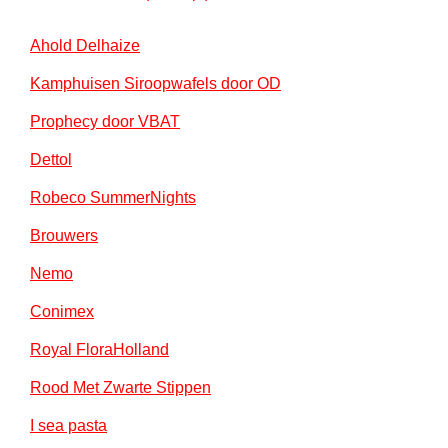
Ahold Delhaize
Kamphuisen Siroopwafels door OD
Prophecy door VBAT
Dettol
Robeco SummerNights
Brouwers
Nemo
Conimex
Royal FloraHolland
Rood Met Zwarte Stippen
I sea pasta