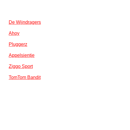
De Wijndragers
Ahoy
Pluggerz
Appelsientje
Ziggo Sport
TomTom Bandit