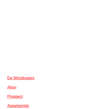
De Wijndragers
Ahoy
Pluggerz
Appelsientje