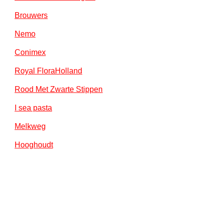
Brouwers
Nemo
Conimex
Royal FloraHolland
Rood Met Zwarte Stippen
I sea pasta
Melkweg
Hooghoudt