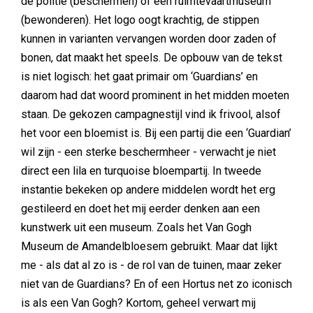
de politie (beschermen) of een ruimtevaartmuseum
(bewonderen). Het logo oogt krachtig, de stippen
kunnen in varianten vervangen worden door zaden of
bonen, dat maakt het speels. De opbouw van de tekst
is niet logisch: het gaat primair om ‘Guardians’ en
daarom had dat woord prominent in het midden moeten
staan. De gekozen campagnestijl vind ik frivool, alsof
het voor een bloemist is. Bij een partij die een ‘Guardian’
wil zijn - een sterke beschermheer - verwacht je niet
direct een lila en turquoise bloempartij. In tweede
instantie bekeken op andere middelen wordt het erg
gestileerd en doet het mij eerder denken aan een
kunstwerk uit een museum. Zoals het Van Gogh
Museum de Amandelbloesem gebruikt. Maar dat lijkt
me - als dat al zo is - de rol van de tuinen, maar zeker
niet van de Guardians? En of een Hortus net zo iconisch
is als een Van Gogh? Kortom, geheel verwart mij