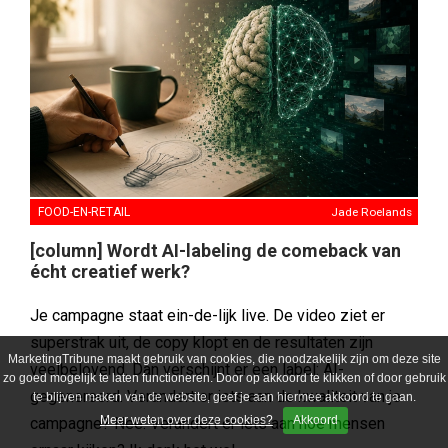
FOOD-EN-RETAIL
Jade Roelands
[column] Wordt AI-labeling de comeback van
écht creatief werk?
Je campagne staat ein-de-lijk live. De video ziet er
superstrak uit, de copy klopt en de resultaten zijn
MarketingTribune maakt gebruik van cookies, die noodzakelijk zijn om deze site
veelbelovend. Dan verschijnt er een label: AI-
zo goed mogelijk te laten functioneren. Door op akkoord te klikken of door gebruik
gegenereerd. Verandert er iets aan de kwaliteit van je
te blijven maken van de website, geef je aan hiermee akkoord te gaan.
Meer weten over deze cookies?
Akkoord
campagne? Nee. Verandert er iets aan hoe mensen