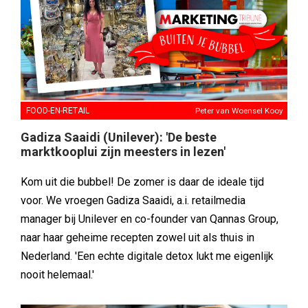
FOOD-EN-RETAIL
Peter van Woensel Kooy
Gadiza Saaidi (Unilever): 'De beste
marktkooplui zijn meesters in lezen'
Kom uit die bubbel! De zomer is daar de ideale tijd
voor. We vroegen Gadiza Saaidi, a.i. retailmedia
manager bij Unilever en co-founder van Qannas Group,
naar haar geheime recepten zowel uit als thuis in
Nederland. 'Een echte digitale detox lukt me eigenlijk
nooit helemaal.'